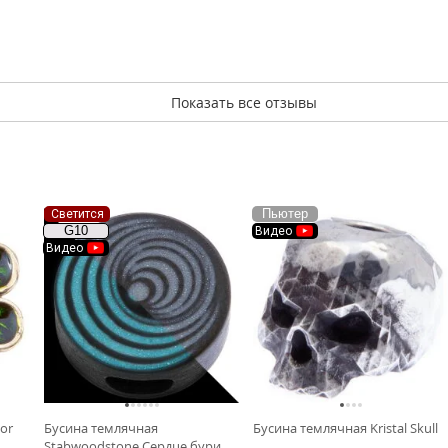
Показать все отзывы
Пьютер
Светится
G10
Видео
Видео
or
Бусина темлячная
Бусина темлячная Kristal Skull
Stabwoodstone Сердце бури