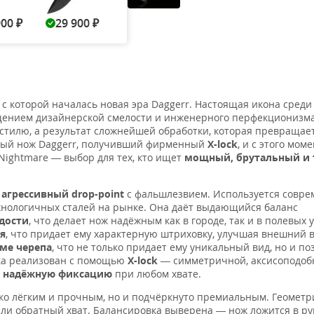
900
29 900
29 900
29 900
₽
₽
₽
₽
с которой началась новая эра Daggerr. Настоящая икона среди
ением дизайнерской смелости и инженерного перфекционизма
стилю, а результат сложнейшей обработки, которая превращае
ервый нож Daggerr, получивший фирменный
X-lock
, и с этого мом
Nightmare — выбор для тех, кто ищет
мощный, брутальный и
—
агрессивный drop-point
с фальшлезвием. Используется совре
хнологичных сталей на рынке. Она даёт выдающийся баланс
дости
, что делает нож надёжным как в городе, так и в полевых 
я
, что придает ему характерную штриховку, улучшая внешний 
ме черепа
, что не только придает ему уникальный вид, но и по
мка реализован с помощью
X-lock
— симметричной, аксисоподоб
и надёжную фиксацию
при любом хвате.
лько лёгким и прочным, но и подчёркнуто премиальным. Геометр
ли обратный хват. Балансировка выверена — нож ложится в рук