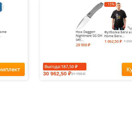
- 15%
Home
Нож Daggerr
Футболка Беги в 
.
Nightmare SG DH
Home Беги...
sati...
1 25
1 062,50
₽
29 900
₽
- 15%
Выгода:
187,50
₽
омплект
К
30 962,50
31 150
₽
Футболка Forest-
₽
Redes...
1 900
1
1 615
₽
₽