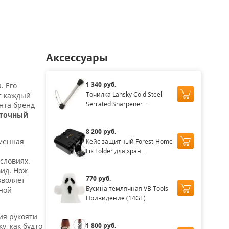
Аксессуары
1 340 руб.
. Его
Точилка Lansky Cold Steel
т каждый
Serrated Sharpener ...
ента бренд
 точный
8 200 руб.
менная
Кейс защитный Forest-Home
Fix Folder для хран...
условиях.
вид. Нож
770 руб.
зволяет
Бусина темлячная VB Tools
ной
Привидение (14GT)
ия рукояти
1 800 руб.
у, как будто