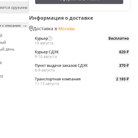
ляется оружием
Информация о доставке
→
и к описанию
Доставка в
Москва
ой
Курьер
Бесплатно
ный
10 августа
ый день
Курьер СДЭК
620
₽
9-10 августа
t
Пункт выдачи заказов СДЭК
370
₽
8-9 августа
nt
Транспортная компания
2 193
₽
11-13 августа