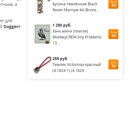
Бусина темлячная Black
ртным, а
Raven Магнум 44 (Bronz...
не для
1 280 руб.
ый
Daggerr
Хэнк мини (платок)
MonkeyCREW Any Problems
13...
250 руб.
Темляк Victorinox красный
(4.1824.1) (4.1824...