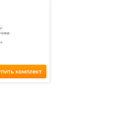
Forest-
0
₽
упить комплект
Home Staff
 900
₽