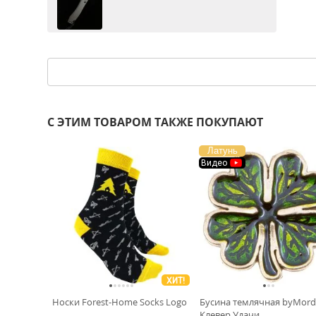
С ЭТИМ ТОВАРОМ ТАКЖЕ ПОКУПАЮТ
Латунь
Видео
ХИТ!
Носки Forest-Home Socks Logo
Бусина темлячная byMord
Клевер Удачи