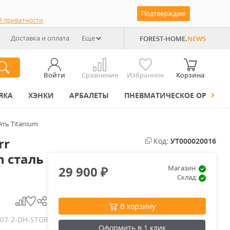
Подтверждаю
й приватности
.
Доставка и оплата
Еще
FOREST-HOME.
NEWS
Войти
Сравнение
Избранное
Корзина
ЯКА
ХЭНКИ
АРБАЛЕТЫ
ПНЕВМАТИЧЕСКОЕ ОРУЖИЕ
ять Titanium
rr
Код:
УТ000020016
n сталь
29 900
Магазин:
₽
Склад:
В корзину
07-2-DH-STGR
Оформить в 1 клик