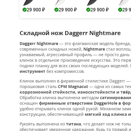
29 900
29 900
29 900
29 
₽
₽
₽
Складной нож Daggerr Nightmare
Daggerr Nightmare
— это флагманская модель бренда, 
современных складных ножей,
Nightmare
стал воплощ
узнаваемый, агрессивный профиль — не просто дань 
клинок в отдельное произведение искусства. Это п
поднял планку для всех своих последующих моделей. 
инструмент
без компромиссов.
Клинок выполнен в фирменной стилистике Daggerr 
порошковая сталь
CPM Magnacut
— одна из самых те
коррозионной стойкости, износостойкости и твёр
Обработка клинка выполнена методом
сатинировани
оснащен
фирменным отверстием DaggerHole в фор
удобно открывать клинок одной рукой. Механизм за
конструкции, обеспечивающей
мягкий ход клинка 
Рукоять выполнена из
титана
, что делает нож не то
обеспечивает уверенное удержание, будь то прямой и