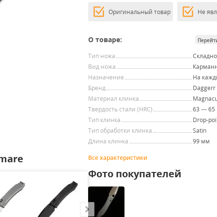
Оригинальный товар
Не яв
О товаре:
Перейт
Тип ножа
Складн
Вид ножа
Карман
Назначение
На кажд
Бренд
Daggerr
Материал клинка
Magnacu
Твердость стали (HRC)
63 — 65
Тип клинка
Drop-poi
Тип обработки клинка
Satin
Длина клинка
99 мм
tmare
Все характеристики
Фото покупателей