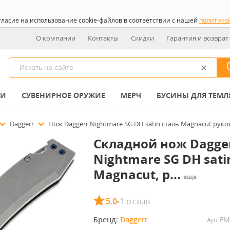
гласие на использование cookie-файлов в соответствии с нашей
политико
О компании
Контакты
Скидки
Гарантия и возврат
КИ
СУВЕНИРНОЕ ОРУЖИЕ
МЕРЧ
БУСИНЫ ДЛЯ ТЕМЛ
Daggerr
Нож Daggerr Nightmare SG DH satin сталь Magnacut руко
Складной нож Dagge
Nightmare SG DH sati
Magnacut, р...
еще
5.0
1 отзыв
•
Бренд: 
Daggerr
FM
Арт.