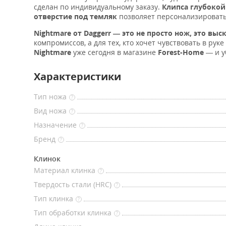
сделан по индивидуальному заказу.
Клипса глубокой
отверстие под темляк
позволяет персонализировать
Nightmare от Daggerr — это не просто нож, это выс
компромиссов, а для тех, кто хочет чувствовать в ру
Nightmare
уже сегодня в магазине
Forest-Home
— и у
Характеристики
Тип ножа
?
Вид ножа
?
Назначение
?
Бренд
?
Клинок
Материал клинка
?
Твердость стали (HRC)
?
Тип клинка
?
Тип обработки клинка
?