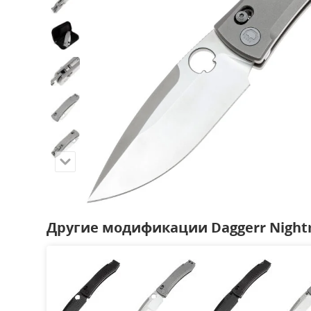
Другие модификации Daggerr Nigh