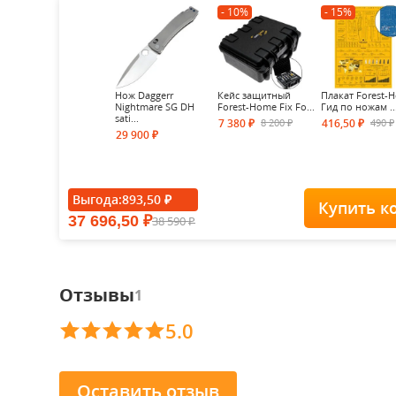
- 10%
- 15%
Нож Daggerr
Кейс защитный
Плакат Forest-
Nightmare SG DH
Forest-Home Fix Fo...
Гид по ножам ..
sati...
8 200
490
7 380
416,50
₽
₽
₽
₽
29 900
₽
Выгода:
893,50
₽
Купить к
37 696,50
38 590
₽
₽
Отзывы
1
5.0
Оставить отзыв