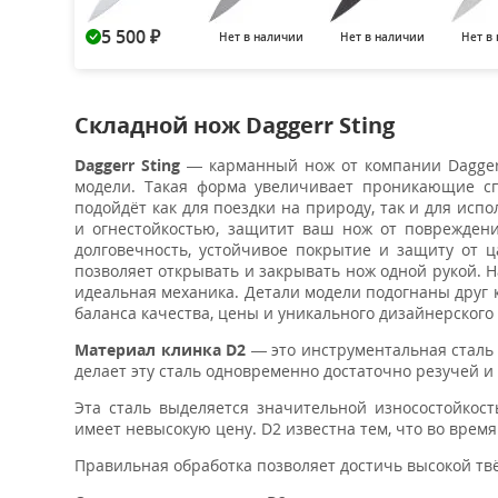
5 500
Нет в наличии
Нет в наличии
Нет в
₽
Складной нож Daggerr Sting
Daggerr Sting
— карманный нож от компании Dagger
модели. Такая форма увеличивает проникающие сп
подойдёт как для поездки на природу, так и для исп
и огнестойкостью, защитит ваш нож от повреждений
долговечность, устойчивое покрытие и защиту от ц
позволяет открывать и закрывать нож одной рукой. Н
идеальная механика. Детали модели подогнаны друг к
баланса качества, цены и уникального дизайнерского
Материал клинка D2
— это инструментальная сталь
делает эту сталь одновременно достаточно резучей и
Эта сталь выделяется значительной износостойкост
имеет невысокую цену. D2 известна тем, что во врем
Правильная обработка позволяет достичь высокой твё