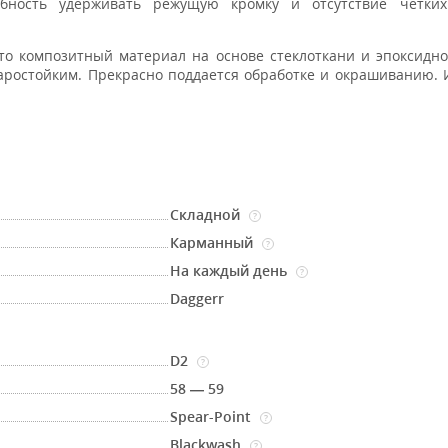
бность удерживать режущую кромку и отсутствие чётких
то композитный материал на основе стеклоткани и эпоксидн
ростойким. Прекрасно поддается обработке и окрашиванию. 
Складной
?
Карманный
?
На каждый день
?
Daggerr
D2
?
58 — 59
Spear-Point
?
Blackwash
?