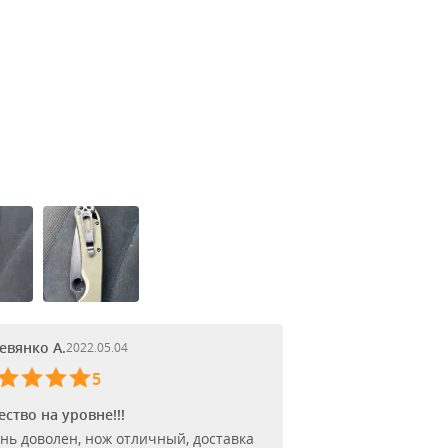
евянко А.
2022.05.04
5
ество на уровне!!!
нь доволен, нож отличный, доставка