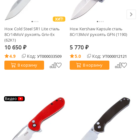
ХИТ!
Нож Cold Steel SR1 Lite сталь
Нож Kershaw Kapsule cталь
Бу
8Cr14MoV рукоять Griv-Ex
8Cr13MoV рукоять GFN (1190)
St
(62K1)
10 650
5 770
1
₽
₽
4.9
Код:
5.0
Код:
УТ000033509
УТ000012121
В корзину
В корзину
Видео