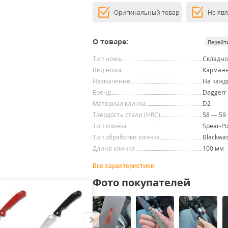
Оригинальный товар
Не яв
О товаре:
Перейт
Тип ножа
Складн
Вид ножа
Карман
Назначение
На кажд
Бренд
Daggerr
Материал клинка
D2
Твердость стали (HRC)
58 — 59
Тип клинка
Spear-Po
Тип обработки клинка
Blackwa
Длина клинка
100 мм
Все характеристики
Фото покупателей