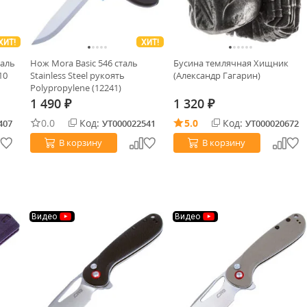
ХИТ!
ХИТ!
таль
Нож Mora Basic 546 сталь
Бусина темлячная Хищник
10
Stainless Steel рукоять
(Александр Гагарин)
Polypropylene (12241)
1 490
1 320
₽
₽
0.0
Код:
5.0
Код:
407
УТ000022541
УТ000020672
В корзину
В корзину
Видео
Видео