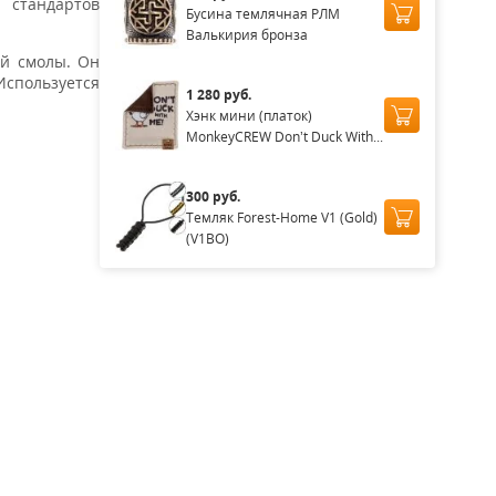
 стандартов
Бусина темлячная РЛМ
Валькирия бронза
ой смолы. Он
Используется
1 280 руб.
Хэнк мини (платок)
MonkeyCREW Don’t Duck With...
300 руб.
Темляк Forest-Home V1 (Gold)
(V1BO)