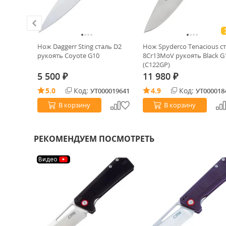
DL
Нож Daggerr Sting сталь D2
Нож Spyderco Tenacious с
аль
рукоять Coyote G10
8Cr13MoV рукоять Black G
ive FRN
(C122GP)
5 500
11 980
₽
₽
5.0
Код:
4.9
Код:
0019573
УТ000019641
УТ000018
В корзину
В корзину
РЕКОМЕНДУЕМ ПОСМОТРЕТЬ
Видео