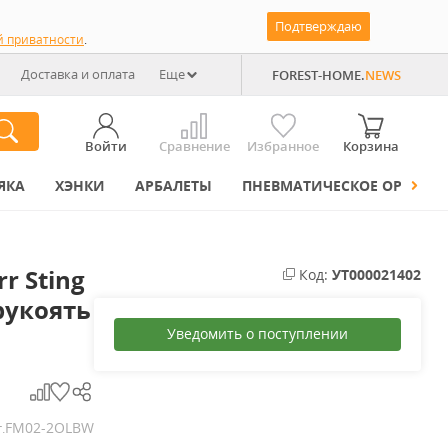
Подтверждаю
й приватности
.
Доставка и оплата
Еще
FOREST-HOME.
NEWS
Войти
Сравнение
Избранное
Корзина
ЯКА
ХЭНКИ
АРБАЛЕТЫ
ПНЕВМАТИЧЕСКОЕ ОРУЖИЕ
r Sting
Код:
УТ000021402
рукоять
Уведомить о поступлении
FM02-2OLBW
.