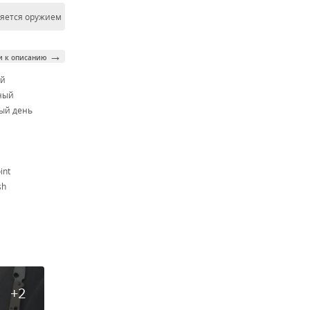
ляется оружием
→
и к описанию
ой
ный
ый день
int
sh
+2