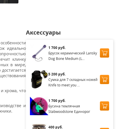
аличии
Нет в наличии
Нет в наличии
Нет в наличии
Нет в нал
Аксессуары
 особенности
1 700 руб.
ож идеально
Брусок керамический Lansky
ропрочностью
Dog Bone Medium (L...
печит клинку
рных в мире,
 достигается
5 200 руб.
уществования
Сумка для 7 складных ножей
Knife to meet you ...
и хрома, что
1 700 руб.
оизводстве и
Бусина темлячная
хники.
Stabwoodstone Единорог
400 руб.