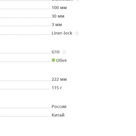
100 мм
30 мм
3 мм
Liner-lock
?
G10
?
Olive
222 мм
115 г
Россия
Китай