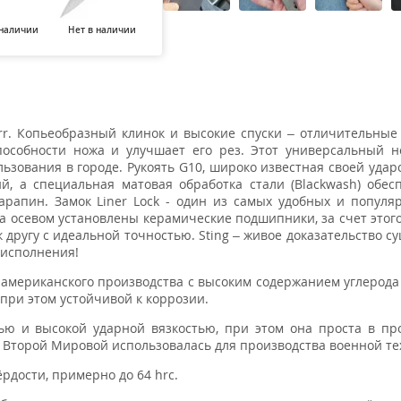
 наличии
Нет в наличии
Нет в наличии
Нет в наличии
Нет в н
r. Копьеобразный клинок и высокие спуски – отличительные
особности ножа и улучшает его рез. Этот универсальный н
ользования в городе. Рукоять G10, широко известная своей уда
, а специальная матовая обработка стали (Blackwash) обес
арапин. Замок Liner Lock - один из самых удобных и популя
а осевом установлены керамические подшипники, за счет этого
 другу с идеальной точностью. Sting – живое доказательство с
 исполнения!
 американского производства с высоким содержанием углерода 
 при этом устойчивой к коррозии.
ью и высокой ударной вязкостью, при этом она проста в пр
я Второй Мировой использовалась для производства военной те
рдости, примерно до 64 hrc.