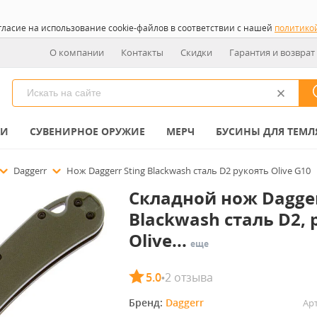
гласие на использование cookie-файлов в соответствии с нашей
политико
О компании
Контакты
Скидки
Гарантия и возврат
КИ
СУВЕНИРНОЕ ОРУЖИЕ
МЕРЧ
БУСИНЫ ДЛЯ ТЕМЛ
Daggerr
Нож Daggerr Sting Blackwash сталь D2 рукоять Olive G10
Складной нож Dagger
Blackwash сталь D2, 
Olive...
еще
5.0
2 отзыва
•
Бренд: 
Daggerr
Арт