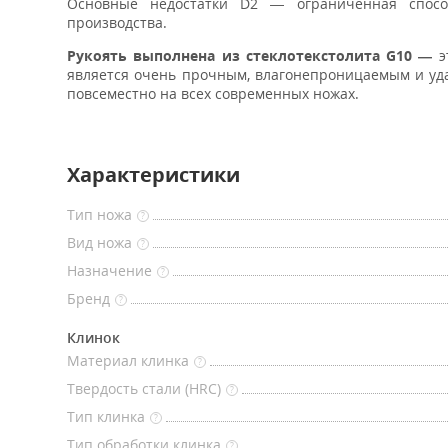
Основные недостатки D2 — ограниченная спосо
производства.
Рукоять выполнена из стеклотекстолита G10 —
э
является очень прочным, влагонепроницаемым и уда
повсеместно на всех современных ножах.
Характеристики
Тип ножа
?
Вид ножа
?
Назначение
?
Бренд
?
Клинок
Материал клинка
?
Твердость стали (HRC)
?
Тип клинка
?
Тип обработки клинка
?