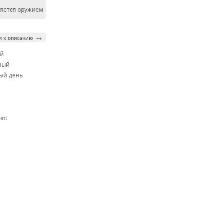
ляется оружием
→
и к описанию
ой
ный
ый день
int