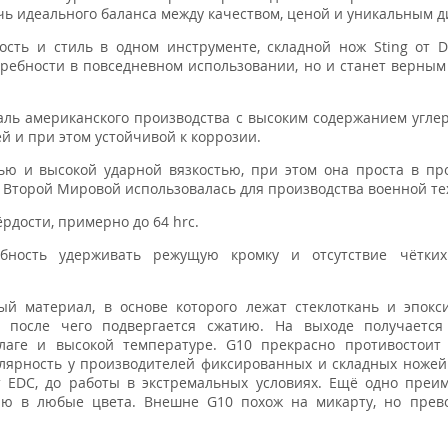
ичь идеального баланса между качеством, ценой и уникальным 
ость и стиль в одном инструменте, складной нож Sting от D
ребности в повседневном использовании, но и станет верным
аль американского производства с высоким содержанием углер
й и при этом устойчивой к коррозии.
ью и высокой ударной вязкостью, при этом она проста в пр
я Второй Мировой использовалась для производства военной те
рдости, примерно до 64 hrc.
бность удерживать режущую кромку и отсутствие чётких
й материал, в основе которого лежат стеклоткань и эпокс
, после чего подвергается сжатию. На выходе получаетс
лаге и высокой температуре. G10 прекрасно противостоит 
лярность у производителей фиксированных и складных ножей
 EDC, до работы в экстремальных условиях. Ещё одно преи
нию в любые цвета. Внешне G10 похож на микарту, но прев