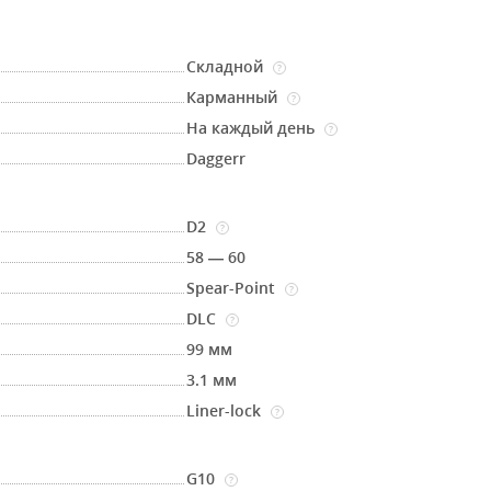
Складной
?
Карманный
?
На каждый день
?
Daggerr
D2
?
58 — 60
Spear-Point
?
DLC
?
99 мм
3.1 мм
Liner-lock
?
G10
?