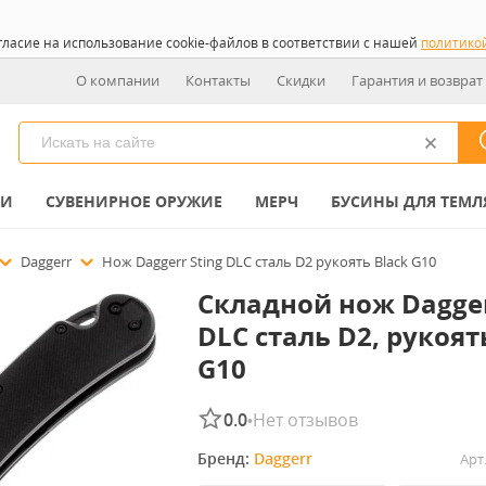
гласие на использование cookie-файлов в соответствии с нашей
политико
О компании
Контакты
Скидки
Гарантия и возврат
КИ
СУВЕНИРНОЕ ОРУЖИЕ
МЕРЧ
БУСИНЫ ДЛЯ ТЕМЛ
Daggerr
Нож Daggerr Sting DLC сталь D2 рукоять Black G10
Складной нож Dagger
DLC сталь D2, рукоят
G10
0.0
Нет отзывов
•
Бренд: 
Daggerr
Арт