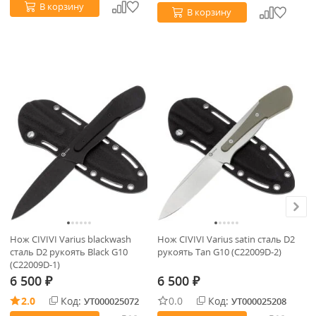
В корзину
В корзину
Нож CIVIVI Varius blackwash
Нож CIVIVI Varius satin сталь D2
Но
сталь D2 рукоять Black G10
рукоять Tan G10 (C22009D-2)
са
(C22009D-1)
6 500
6 500
6
₽
₽
2.0
Код:
0.0
Код:
УТ000025072
УТ000025208