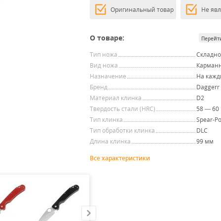
Оригинальный товар
Не яв
О товаре:
Перейт
Тип ножа
Складн
Вид ножа
Карман
Назначение
На кажд
Бренд
Daggerr
Материал клинка
D2
Твердость стали (HRC)
58 — 60
Тип клинка
Spear-Po
Тип обработки клинка
DLC
Длина клинка
99 мм
Все характеристики