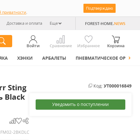
Подтверждаю
й приватности
.
Доставка и оплата
Еще
FOREST-HOME.
NEWS
Войти
Сравнение
Избранное
Корзина
ЯКА
ХЭНКИ
АРБАЛЕТЫ
ПНЕВМАТИЧЕСКОЕ ОРУЖИЕ
r Sting
Код:
УТ000016849
ь Black
Уведомить о поступлении
FM02-2BKDLC
.