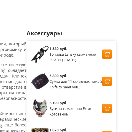
аличии
Нет в наличии
Нет в наличии
Нет в наличии
Нет в нал
Аксессуары
ния, который
1 380 руб.
эргономику и
Точилка Lansky карманная
рироде.
ROAD1 (ROAD1)
эстетическую
ing обладает
дач. Клинок
5 800 руб.
ностью долго
Сумка для 11 складных ножей
 отверстие в
Knife to meet you...
ткрытия ножа
безопасность
3 190 руб.
Бусина темлячная Error
ойчивостью к
Котовеном
Керамические
ng еще более
1 070 руб.
овершенству.