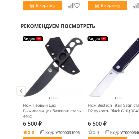
В корзину
В корзину
РЕКОМЕНДУЕМ ПОСМОТРЕТЬ
Видео
Видео
uk
Нож Первый Цех
Нож Bestech Titan Satin ст
8N
Выживальщик блэквош сталь
D2 рукоять Black G10 (BG4
10
440C
6 500
6 500
₽
₽
2.0
Код:
0.0
Код:
0033041
УТ000031095
УТ000034