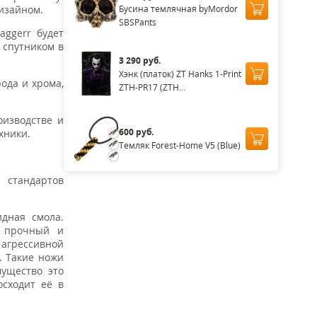
Бусина темлячная byMordor
дизайном.
SBSPants
aggerr будет
 спутником в
3 290 руб.
Хэнк (платок) ZT Hanks 1-Print
ода и хрома,
ZTH-PR17 (ZTH...
оизводстве и
600 руб.
хники.
Темляк Forest-Home V5 (Blue)
 стандартов
идная смола.
я прочный и
агрессивной
. Такие ножи
мущество это
осходит её в