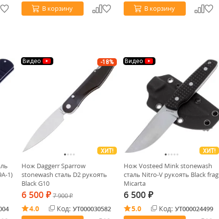
В корзину
В корзину
Видео
Видео
-18%
ХИТ!
ХИТ!
аль
Нож Daggerr Sparrow
Нож Vosteed Mink stonewash
9A-1)
stonewash сталь D2 рукоять
сталь Nitro-V рукоять Black frag
Black G10
Micarta
6 500
6 500
₽
7 900
₽
₽
4.0
Код:
5.0
Код:
004
УТ000030582
УТ000024499