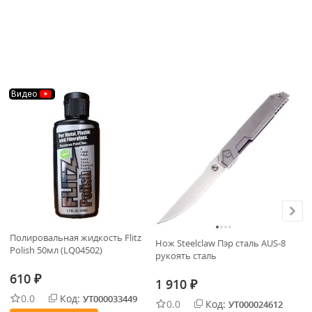
Видео
Полировальная жидкость Flitz
Нож Steelclaw Пэр сталь AUS-8
Па
Polish 50мл (LQ04502)
рукоять сталь
см
610
₽
1 910
2
₽
0.0
Код:
УТ000033449
0.0
Код:
УТ000024612