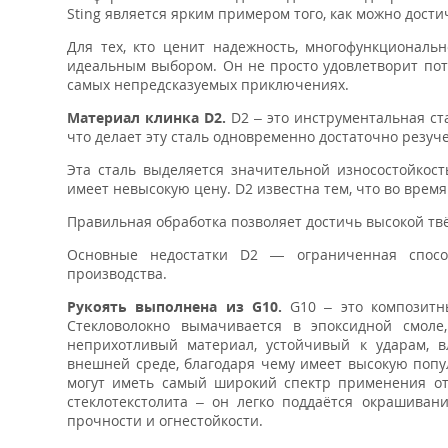
Sting является ярким примером того, как можно дост
Для тех, кто ценит надежность, многофункциональн
идеальным выбором. Он не просто удовлетворит пот
самых непредсказуемых приключениях.
Материал клинка D2.
D2 – это инструментальная ст
что делает эту сталь одновременно достаточно резуче
Эта сталь выделяется значительной износостойкост
имеет невысокую цену. D2 известна тем, что во врем
Правильная обработка позволяет достичь высокой твё
Основные недостатки D2 — ограниченная спосо
производства.
Рукоять выполнена из G10.
G10 – это композитны
Стекловолокно вымачивается в эпоксидной смоле
неприхотливый материал, устойчивый к ударам, в
внешней среде, благодаря чему имеет высокую попу
могут иметь самый широкий спектр применения от
стеклотекстолита – он легко поддаётся окрашива
прочности и огнестойкости.