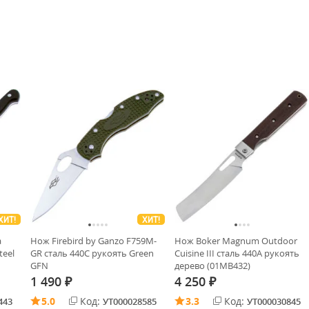
ХИТ!
ХИТ!
a
Нож Firebird by Ganzo F759M-
Нож Boker Magnum Outdoor
teel
GR cталь 440C рукоять Green
Cuisine III сталь 440A рукоять
GFN
дерево (01MB432)
1 490
4 250
₽
₽
5.0
Код:
3.3
Код:
443
УТ000028585
УТ000030845