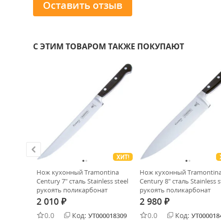
Оставить отзыв
С ЭТИМ ТОВАРОМ ТАКЖЕ ПОКУПАЮТ
ХИТ!
сталь D2
Нож кухонный Tramontina
Нож кухонный Tramontin
G04A)
Century 7" сталь Stainless steel
Century 8" сталь Stainless s
рукоять поликарбонат
рукоять поликарбонат
(24007/007)
(24011/008)
2 010
2 980
₽
₽
0.0
Код:
0.0
Код:
0027679
УТ000018309
УТ000018