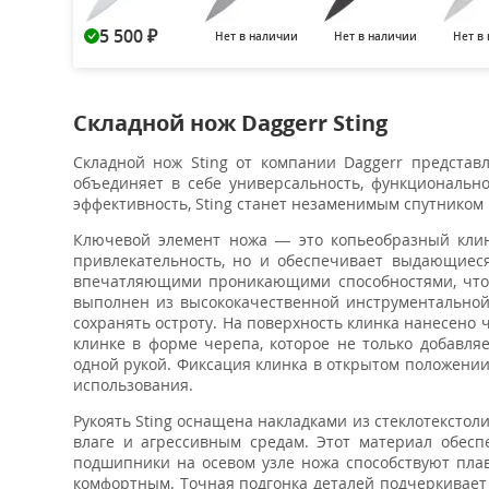
5 500
Нет в наличии
Нет в наличии
Нет в
₽
Складной нож Daggerr Sting
Складной нож Sting от компании Daggerr представ
объединяет в себе универсальность, функциональн
эффективность, Sting станет незаменимым спутником к
Ключевой элемент ножа — это копьеобразный клин
привлекательность, но и обеспечивает выдающиеся
впечатляющими проникающими способностями, что 
выполнен из высококачественной инструментальной 
сохранять остроту. На поверхность клинка нанесено
клинке в форме черепа, которое не только добавля
одной рукой. Фиксация клинка в открытом положении
использования.
Рукоять Sting оснащена накладками из стеклотексто
влаге и агрессивным средам. Этот материал обесп
подшипники на осевом узле ножа способствуют плав
комфортным. Точная подгонка деталей подчеркивает