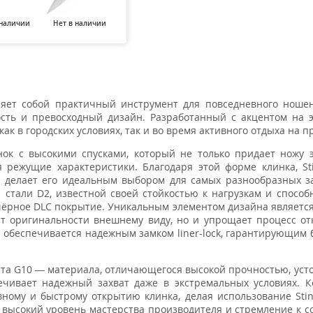
 наличии
Нет в наличии
Нет в наличии
Нет в наличии
Нет в н
ляет собой практичный инструмент для повседневного ноше
ость и превосходный дизайн. Разработанный с акцентом на 
ак в городских условиях, так и во время активного отдыха на п
ок с высокими спусками, который не только придает ножу 
 режущие характеристики. Благодаря этой форме клинка, St
делает его идеальным выбором для самых разнообразных за
стали D2, известной своей стойкостью к нагрузкам и способ
 чёрное DLC покрытие. Уникальным элементом дизайна является
ет оригинальности внешнему виду, но и упрощает процесс о
 обеспечивается надежным замком liner-lock, гарантирующим 
лита G10 — материала, отличающегося высокой прочностью, уст
ечивает надежный захват даже в экстремальных условиях. 
ному и быстрому открытию клинка, делая использование Sti
 высокий уровень мастерства производителя и стремление к с