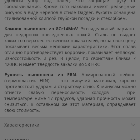
удобный упор под палец, что защищает руку от
соскальзывания. Кроме того накладки имеют рельефный
рисунок в виде черепов в стиле Dagger. Рукоять оснащена
стилизованной клипсой глубокой посадки и стеклобоем.
Клинок выполнен из 8Cr14MoV.
Это идеальный вариант,
для недорогих повседневных ножей. Сталь не выдает
каких-то сверхъестественных показателей, но за свою цену
показывает весьма неплохие характеристики. Этот сплав
отлично противодействует коррозии, показывает неплохую
износостойкость и рез. В целом, по свойствам близка к
420HC и имеет твёрдость закалки до 58 HRC
Рукоять выполнена из FRN.
Армированный нейлон
(термопластик FRN) — это живучий материал, хорошо
противостоит ударам и открытому огню. К минусам можно
отнести слабую переносимость холодов — при
температуре ниже 17 градусов, ударная прочность может
снизиться. В остальном же этот материал, оправдывает
свою стоимость.
Характеристики