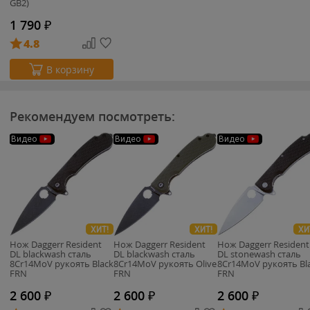
GB2)
1 790
₽
4.8
В корзину
Рекомендуем посмотреть:
Видео
Видео
Видео
ХИТ!
ХИТ!
ХИ
Нож Daggerr Resident
Нож Daggerr Resident
Нож Daggerr Resident
DL blackwash сталь
DL blackwash сталь
DL stonewash сталь
8Cr14MoV рукоять Black
8Cr14MoV рукоять Olive
8Cr14MoV рукоять Bl
FRN
FRN
FRN
2 600
₽
2 600
₽
2 600
₽