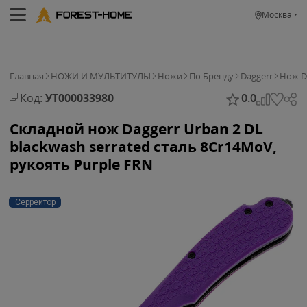
Москва
Главная
НОЖИ И МУЛЬТИТУЛЫ
Ножи
По Бренду
Daggerr
Нож Da
Код:
УТ000033980
0.0
Складной нож Daggerr Urban 2 DL
blackwash serrated сталь 8Cr14MoV,
рукоять Purple FRN
Серрейтор