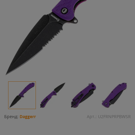
Бренд:
Daggerr
Арт.:
U2FRNPRPBWSR