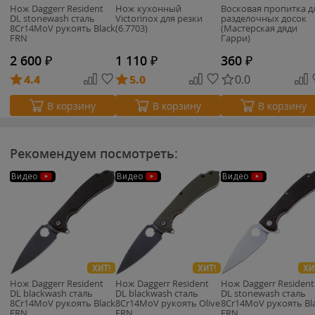
Нож Daggerr Resident
Нож кухонный
Восковая пропитка д
DL stonewash сталь
Victorinox для резки
разделочных досок
8Cr14MoV рукоять Black
(6.7703)
(Мастерская дяди
FRN
Гарри)
2 600
₽
1 110
₽
360
₽
4.4
5.0
0.0
В корзину
В корзину
В корзину
Рекомендуем посмотреть:
Видео
Видео
Видео
ХИТ!
ХИТ!
ХИ
Нож Daggerr Resident
Нож Daggerr Resident
Нож Daggerr Resident
DL blackwash сталь
DL blackwash сталь
DL stonewash сталь
8Cr14MoV рукоять Black
8Cr14MoV рукоять Olive
8Cr14MoV рукоять Bl
FRN
FRN
FRN