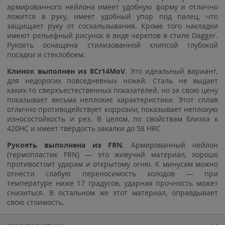
армированного нейлона имеет удобную форму и отлично
ложится в руку, имеет удобный упор под палец, что
защищает руку от соскальзывания. Кроме того накладки
имеют рельефный рисунок в виде черепов в стиле Dagger.
Рукоять оснащена стилизованной клипсой глубокой
посадки и стеклобоем.
Клинок выполнен из 8Cr14MoV.
Это идеальный вариант,
для недорогих повседневных ножей. Сталь не выдает
каких-то сверхъестественных показателей, но за свою цену
показывает весьма неплохие характеристики. Этот сплав
отлично противодействует коррозии, показывает неплохую
износостойкость и рез. В целом, по свойствам близка к
420HC и имеет твёрдость закалки до 58 HRC
Рукоять выполнена из FRN.
Армированный нейлон
(термопластик FRN) — это живучий материал, хорошо
противостоит ударам и открытому огню. К минусам можно
отнести слабую переносимость холодов — при
температуре ниже 17 градусов, ударная прочность может
снизиться. В остальном же этот материал, оправдывает
свою стоимость.