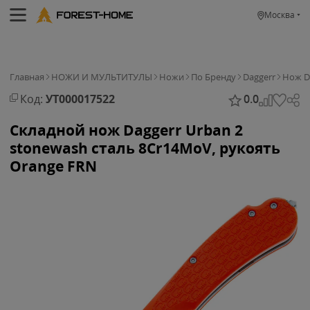
Москва
Главная
НОЖИ И МУЛЬТИТУЛЫ
Ножи
По Бренду
Daggerr
Нож D
Код:
УТ000017522
0.0
Складной нож Daggerr Urban 2
stonewash сталь 8Cr14MoV, рукоять
Orange FRN