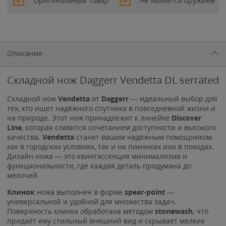
Оригинальный товар
Не является оружием
Описание
Складной нож Daggerr Vendetta DL serrated
Складной нож
Vendetta
от
Daggerr
— идеальный выбор для
тех, кто ищет надёжного спутника в повседневной жизни и
на природе. Этот нож принадлежит к линейке
Discover
Line
, которая славится сочетанием доступности и высокого
качества.
Vendetta
станет вашим надёжным помощником
как в городских условиях, так и на пикниках или в походах.
Дизайн ножа — это квинтэссенция минимализма и
функциональности, где каждая деталь продумана до
мелочей.
Клинок
ножа выполнен в форме
spear-point
—
универсальной и удобной для множества задач.
Поверхность клинка обработана методом
stonewash
, что
придаёт ему стильный внешний вид и скрывает мелкие