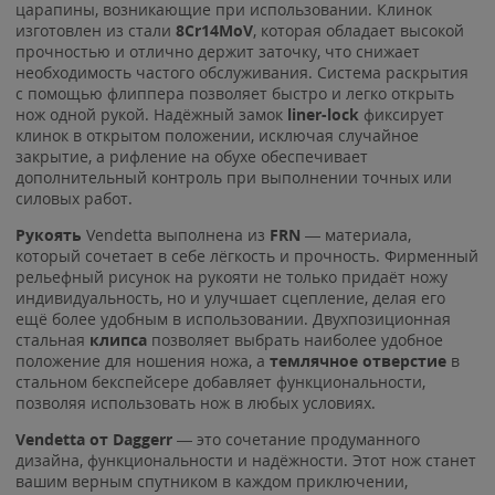
царапины, возникающие при использовании. Клинок
изготовлен из стали
8Cr14MoV
, которая обладает высокой
прочностью и отлично держит заточку, что снижает
необходимость частого обслуживания. Система раскрытия
с помощью флиппера позволяет быстро и легко открыть
нож одной рукой. Надёжный замок
liner-lock
фиксирует
клинок в открытом положении, исключая случайное
закрытие, а рифление на обухе обеспечивает
дополнительный контроль при выполнении точных или
силовых работ.
Рукоять
Vendetta выполнена из
FRN
— материала,
который сочетает в себе лёгкость и прочность. Фирменный
рельефный рисунок на рукояти не только придаёт ножу
индивидуальность, но и улучшает сцепление, делая его
ещё более удобным в использовании. Двухпозиционная
стальная
клипса
позволяет выбрать наиболее удобное
положение для ношения ножа, а
темлячное отверстие
в
стальном бекспейсере добавляет функциональности,
позволяя использовать нож в любых условиях.
Vendetta от Daggerr
— это сочетание продуманного
дизайна, функциональности и надёжности. Этот нож станет
вашим верным спутником в каждом приключении,