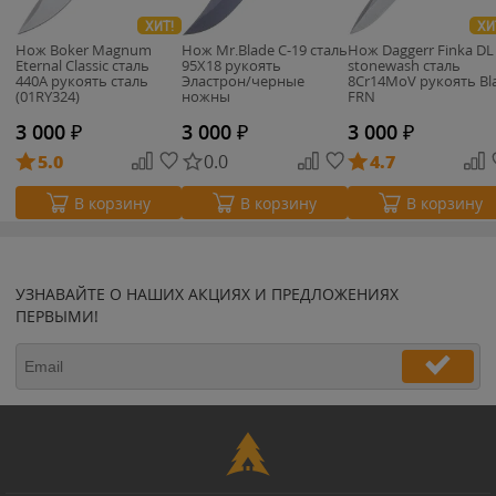
ХИТ!
ХИ
Нож Boker Magnum
Нож Mr.Blade C-19 сталь
Нож Daggerr Finka DL
Eternal Classic сталь
95Х18 рукоять
stonewash сталь
440A рукоять сталь
Эластрон/черные
8Cr14MoV рукоять Bl
(01RY324)
ножны
FRN
3 000
₽
3 000
₽
3 000
₽
5.0
0.0
4.7
В корзину
В корзину
В корзину
УЗНАВАЙТЕ О НАШИХ АКЦИЯХ И ПРЕДЛОЖЕНИЯХ
ПЕРВЫМИ!