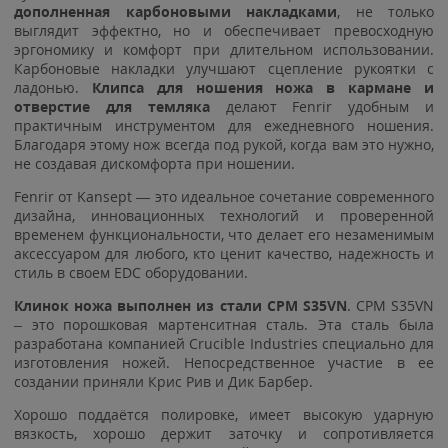
дополненная карбоновыми накладками
, не только
выглядит эффектно, но и обеспечивает превосходную
эргономику и комфорт при длительном использовании.
Карбоновые накладки улучшают сцепление рукоятки с
ладонью.
Клипса для ношения ножа в кармане и
отверстие для темляка
делают Fenrir удобным и
практичным инструментом для ежедневного ношения.
Благодаря этому нож всегда под рукой, когда вам это нужно,
не создавая дискомфорта при ношении.
Fenrir от Kansept — это идеальное сочетание современного
дизайна, инновационных технологий и проверенной
временем функциональности, что делает его незаменимым
аксессуаром для любого, кто ценит качество, надежность и
стиль в своем EDC оборудовании.
Клинок ножа выполнен из стали CPM S35VN
.
CPM S35VN
– это порошковая мартенситная сталь. Эта сталь была
разработана компанией Crucible Industries специально для
изготовления ножей. Непосредственное участие в ее
создании приняли Крис Рив и Дик Барбер.
Хорошо поддаётся полировке, имеет высокую ударную
вязкость, хорошо держит заточку и сопротивляется