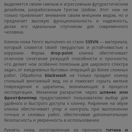
выделяется своим смелым и агрессивным футуристическим
дизайном, разработанным Грегом Шобом. Этот нож не
только привлекает внимание своим внешним видом, но и
предлагает высокую функциональность и надежность,
делая его идеальным спутником для современного
человека.
Клинок ножа Fenrir выполнен из стали
S35VN
— материала,
который славится своей твердостью и устойчивостью к
коррозии. Форма
drop-point
клинка обеспечивает
отличное сочетание режущей способности и прочности,
что делает нож особенно полезным для широкого спектра
задач, от ежедневных бытовых операций до более сложных
работ. Обработка
blackwash
не только придает клинку
стильный винтажный вид, но и помогает скрыть мелкие
повреждения и царапины, возникающие в процессе
эксплуатации. Механизм раскрытия через
шпенек или
фронтфлиппер
предоставляют пользователю выбор для
удобного и быстрого доступа к клинку. Рифление на обухе
клинка обеспечивает упор и контроль при выполнении
точных и силовых работ, обеспечивая дополнительную
безопасность и уверенность в использовании.
Рукоять ножа, изготовленная из прочного
титана и