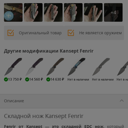
+4
Оригинальный товар
Не является оружием
Другие модификации Kansept Fenrir
13 750
₽
14 560
₽
14 630
₽
Нет в наличии
Нет в наличии
Нет в 
Описание
Складной нож Kansept Fenrir
Fenrir от Kansept — это складной EDC нож
, который