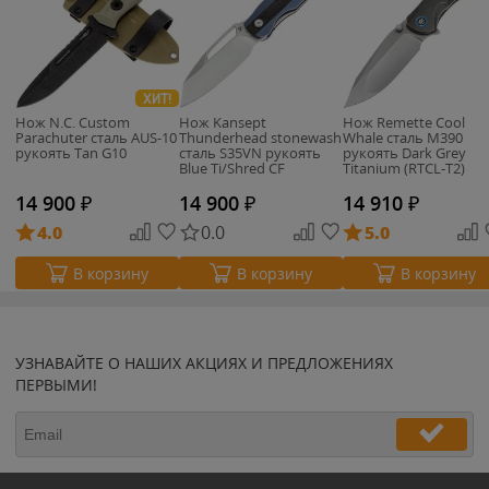
ХИТ!
Нож N.C. Custom
Нож Kansept
Нож Remette Cool
Parachuter сталь AUS-10
Thunderhead stonewash
Whale сталь M390
рукоять Tan G10
сталь S35VN рукоять
рукоять Dark Grey
Blue Ti/Shred CF
Titanium (RTCL-T2)
14 900
₽
14 900
₽
14 910
₽
4.0
0.0
5.0
В корзину
В корзину
В корзину
УЗНАВАЙТЕ О НАШИХ АКЦИЯХ И ПРЕДЛОЖЕНИЯХ
ПЕРВЫМИ!