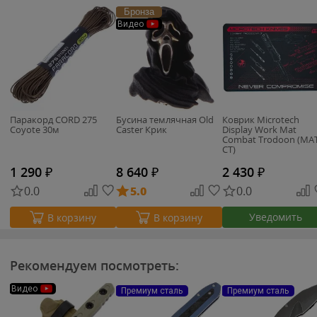
Бронза
Видео
Паракорд CORD 275
Бусина темлячная Old
Коврик Microtech
Coyote 30м
Caster Крик
Display Work Mat
Combat Trodoon (MAT
CT)
1 290
₽
8 640
₽
2 430
₽
0.0
5.0
0.0
Уведомить
В корзину
В корзину
Рекомендуем посмотреть:
Видео
Премиум сталь
Премиум сталь