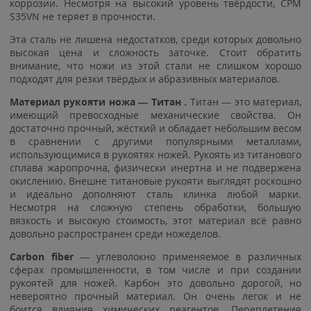
коррозии. Несмотря на высокий уровень твёрдости, CPM
S35VN не теряет в прочности.
Эта сталь не лишена недостатков, среди которых довольно
высокая цена и сложность заточке. Стоит обратить
внимание, что ножи из этой стали не слишком хорошо
подходят для резки твёрдых и абразивных материалов.
Материал рукояти ножа — Титан
.
Титан — это материал,
имеющий превосходные механические свойства. Он
достаточно прочный, жёсткий и обладает небольшим весом
в сравнении с другими популярными металлами,
использующимися в рукоятях ножей. Рукоять из титанового
сплава жаропрочна, физически инертна и не подвержена
окислению. Внешне титановые рукояти выглядят роскошно
и идеально дополняют сталь клинка любой марки.
Несмотря на сложную степень обработки, большую
вязкость и высокую стоимость, этот материал всё равно
довольно распространен среди ножеделов.
Carbon fiber
— углеволокно применяемое в различных
сферах промышленности, в том числе и при создании
рукоятей для ножей. Карбон это довольно дорогой, но
невероятно прочный материал. Он очень легок и не
боится влияния химических реагентов. Переплетения