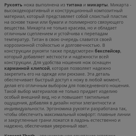
Рукоять
ножа выполнена из
титана
и
микарты
. Микарта -
высокодекоративный и конструкционный композитный
материал, который представляет собой слоистый пластик
на основе ткани или бумаги и полимерного связующего
вещества. Микарта не только красива, но и обладает
отличным сцеплением и устойчива к перепадам
температур. Титан в свою очередь славится своей
коррозионной стойкостью и долговечностью. В
конструкции рукояти также предусмотрен
бекспейсер
,
который добавляет жёсткости и надёжности всей
конструкции. Для удобства ношения нож оснащен
карманной клипсой
, которая позволяет надежно
закрепить его на одежде или рюкзаке. Эта деталь
обеспечивает быстрый доступ к ножу в любой момент,
делая его отличным выбором для повседневного ношения.
Такой выбор материалов не только придает изделию
особый внешний вид, но и повышает тактильные
ощущения, добавляя в дизайн нотки элегантности и
индивидуальности. Эргономика рукояти разработана так,
чтобы обеспечить максимальный комфорт: плавные линии
и закругленные грани ложатся в ладонь естественно и
надежно, обеспечивая уверенный хват.
Kansept Thoth
– это уникальное сочетание эстетики,