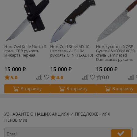
Нож Owl Knife North-S
Нож Cold Steel AD-10
Нож кухонный QSP
сталь CPR рукоять
Lite сталь AUS-10A
Gyuto 8&#039;&#039;
микарта черная
рукоять GFN (FL-AD10)
сталь Laminated
Damasucus рукоять
Desert Iron Wood (QS-
KK-003B)
15 000
₽
15 000
₽
15 000
₽
5.0
4.0
0.0
В корзину
В корзину
В корзину
УЗНАВАЙТЕ О НАШИХ АКЦИЯХ И ПРЕДЛОЖЕНИЯХ
ПЕРВЫМИ!