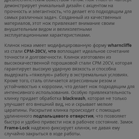
демонстрирует уникальный дизайн с акцентом на
прочность и элегантность, что делает его подходящим для
самых различных задач. Созданный из качественных
материалов, этот нож привлекает внимание своим
внушительным видом и великолепными
эксплуатационными характеристиками.
Клинок ножа имеет модифицированную форму
wharncliffe
из стали
CPM-20CV, что
воплощает идеальное сочетание
точности и долговечности. Клинок изготовлен из
высококачественной порошковой стали CPM 20CV, которая
гарантирует высокую ударную вязкость и способна
выдержать «тяжелую» работу в экстремальных условиях.
Кроме того, сталь отличается агрессивным резом и
устойчивостью к коррозии, что делает нож подходящим для
интенсивного использования. Особую привлекательность
клинку придает обработка
blackwash
, которая не только
улучшает его внешний вид, но и скрывает мелкие
царапины. Раскрытие клинка происходит с помощью
удлиненного
подпальцевого отверстия
, что позволяет
быстро и удобно привести нож в рабочее состояние. Замок
Frame
-Lock
надёжно фиксирует клинок, не давая ему
случайно закрыться в ходе работы.