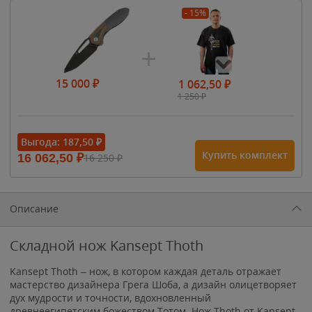
- 15%
15 000
₽
1 062,50
₽
1 250
₽
- 15%
Выгода:
187,50
₽
Купить комплект
16 062,50
₽
16 250
₽
1 615
₽
1 900
₽
1 900
₽
Описание
Складной нож Kansept Thoth
Kansept Thoth – нож, в котором каждая деталь отражает
мастерство дизайнера Грега Шоба, а дизайн олицетворяет
дух мудрости и точности, вдохновленный
древнеегипетским божеством Тотом. Нож Thoth от Kansept