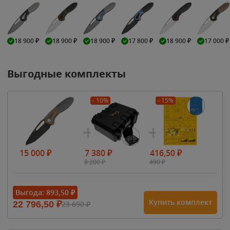
18 900
₽
18 900
₽
18 900
₽
17 800
₽
18 900
₽
17 000
₽
Выгодные комплекты
- 10%
- 15%
15 000
₽
7 380
₽
416,50
₽
8 200
₽
490
₽
Выгода:
893,50
₽
Купить комплект
22 796,50
₽
23 690
₽