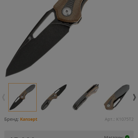
Бренд:
Kansept
Арт.:
K1075T2
Магазин: