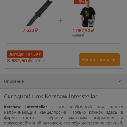
- 15%
7 620
₽
1 062,50
₽
1 250
₽
- 15%
Выгода:
187,50
₽
Купить комплект
8 682,50
₽
8 870
₽
1 615
₽
1 900
₽
1 900
₽
Описание
Складной нож Kershaw Interstellar
Kershaw Interstellar
- это необычный нож, чем-то
напоминающий канцелярский. Только клинок здесь в
форме танто с чёрным матовым покрытием и
полусеррейторной заточкой, его обух достаточно толстый,