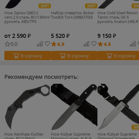
ХИТ!
ХИТ!
ХИ
Нож Ganzo G8012
Набор отверток Boker
Нож Cold Steel Recon
vers.2.0 cталь 8Cr13MoV
Toolkit Torx (09BO700)
Tanto сталь SK-5
рукоять ABS/TPE
рукоять Kraton (49LR
от 2 590
₽
5 520
₽
9 150
₽
0.0
4.9
4.8
В корзину
В корзину
В корзину
Рекомендуем посмотреть:
ХИ
Нож Kershaw Outlier
Нож Kizlyar Supreme
Нож Kizlyar Supreme
сталь 8Cr13MoV
Maximus сталь AUS-8
Патриот Stonewash