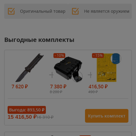
Оригинальный товар
Не является оружием
Выгодные комплекты
- 10%
- 15%
7 620
₽
7 380
₽
416,50
₽
8 200
₽
490
₽
Выгода:
893,50
₽
Купить комплект
15 416,50
₽
16 310
₽