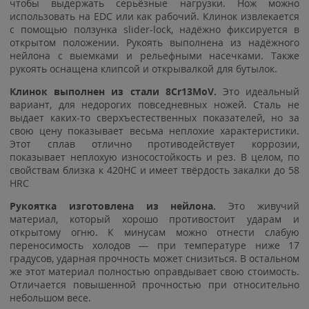
чтобы выдержать серьёзные нагрузки. Нож можно
использовать на EDC или как рабочий. Клинок извлекается
с помощью ползунка slider-lock, надёжно фиксируется в
открытом положении. Рукоять выполнена из надёжного
нейлона с выемками и рельефными насечками. Также
рукоять оснащена клипсой и открывалкой для бутылок.
Клинок выполнен из стали 8Cr13MoV.
Это идеальный
вариант, для недорогих повседневных ножей. Сталь не
выдает каких-то сверхъестественных показателей, но за
свою цену показывает весьма неплохие характеристики.
Этот сплав отлично противодействует коррозии,
показывает неплохую износостойкость и рез. В целом, по
свойствам близка к 420HC и имеет твёрдость закалки до 58
HRC
Рукоятка изготовлена из нейлона.
Это живучий
материал, который хорошо противостоит ударам и
открытому огню. К минусам можно отнести слабую
переносимость холодов — при температуре ниже 17
градусов, ударная прочность может снизиться. В остальном
же этот материал полностью оправдывает свою стоимость.
Отличается повышенной прочностью при относительно
небольшом весе.