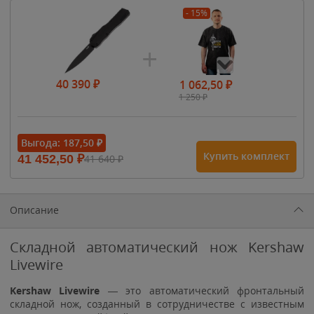
- 15%
40 390
₽
1 062,50
₽
1 250
₽
- 15%
Выгода:
187,50
₽
Купить комплект
41 452,50
₽
41 640
₽
1 615
₽
1 900
₽
1 900
₽
Описание
Складной автоматический нож Kershaw
Livewire
Kershaw Livewire
— это автоматический фронтальный
складной нож, созданный в сотрудничестве с известным