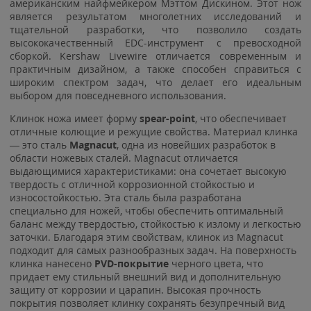
американским найфмейкером Мэттом Дискином. Этот нож
является результатом многолетних исследований и
тщательной разработки, что позволило создать
высококачественный EDC-инструмент с превосходной
сборкой. Kershaw Livewire отличается современным и
практичным дизайном, а также способен справиться с
широким спектром задач, что делает его идеальным
выбором для повседневного использования.
Клинок ножа имеет форму
spear-point
, что обеспечивает
отличные колющие и режущие свойства. Материал клинка
— это сталь
Magnacut
, одна из новейших разработок в
области ножевых сталей. Magnacut отличается
выдающимися характеристиками: она сочетает высокую
твердость с отличной коррозионной стойкостью и
износостойкостью. Эта сталь была разработана
специально для ножей, чтобы обеспечить оптимальный
баланс между твердостью, стойкостью к излому и легкостью
заточки. Благодаря этим свойствам, клинок из Magnacut
подходит для самых разнообразных задач. На поверхность
клинка нанесено
PVD-покрытие
черного цвета, что
придает ему стильный внешний вид и дополнительную
защиту от коррозии и царапин. Высокая прочность
покрытия позволяет клинку сохранять безупречный вид