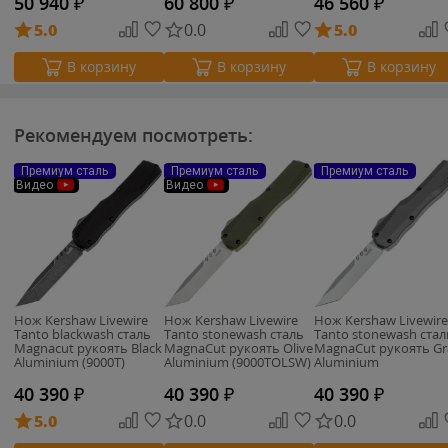
50 940
₽
60 800
₽
46 560
₽
5.0
0.0
5.0
В корзину
В корзину
В корзину
Рекомендуем посмотреть:
Премиум сталь
Премиум сталь
Премиум сталь
Видео
Видео
Нож Kershaw Livewire
Нож Kershaw Livewire
Нож Kershaw Livewire
Tanto blackwash сталь
Tanto stonewash сталь
Tanto stonewash стал
Magnacut рукоять Black
MagnaCut рукоять Olive
MagnaCut рукоять Gr
Aluminium (9000T)
Aluminium (9000TOLSW)
Aluminium
(9000TGRYSW)
40 390
₽
40 390
₽
40 390
₽
5.0
0.0
0.0