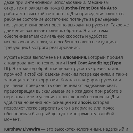
даже при интенсивном использовании. Механизм
открытия и закрытия ножа
Out-the-Front Double Auto
работает с высокой точностью. Для приведения клинка в
рабочее состояние достаточно потянуть за рельефный
ползунок, и клинок мгновенно выходит из рукояти. Такое же
движение закрывает клинок обратно. Эта система
обеспечивает максимальную скорость и удобство
использования ножа, что особенно важно в ситуациях,
требующих быстрого реагирования.
Рукоять ножа выполнена из
алюминия
, который прошел
анодирование по технологии
Hard Coat Anodizing (Type
III)
. Этот метод обработки делает рукоять чрезвычайно
прочной и стойкой к механическим повреждениям, а также
защищает её от коррозии. Компактная форма рукояти и
рифленая поверхность обеспечивают надежный хват,
предотвращая выскальзывание ножа даже при работе в
перчатках или в условиях повышенной влажности. Для
удобства ношения нож оснащен
клипсой
, которая
позволяет легко закрепить его на кармане или поясе,
обеспечивая быстрый доступ к инструменту в любой
момент.
Kershaw Livewire
— это высокотехнологичный, надежный и