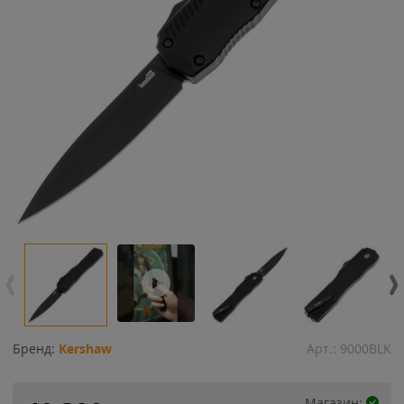
Бренд:
Kershaw
Арт.:
9000BLK
Магазин: