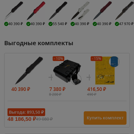
40 390
₽
40 390
₽
55 540
₽
40 390
₽
40 390
₽
47 970
₽
Выгодные комплекты
- 10%
- 15%
40 390
₽
7 380
₽
416,50
₽
8 200
₽
490
₽
Выгода:
893,50
₽
Купить комплект
48 186,50
₽
49 080
₽