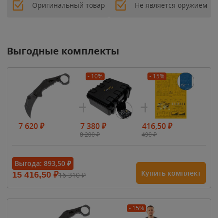
Оригинальный товар
Не является оружием
Выгодные комплекты
- 10%
- 15%
7 620
₽
7 380
₽
416,50
₽
8 200
₽
490
₽
Выгода:
893,50
₽
Купить комплект
15 416,50
₽
16 310
₽
- 15%