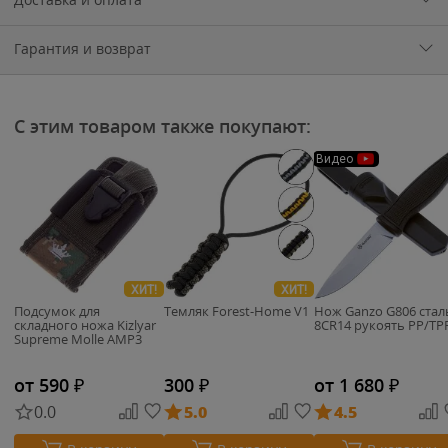
Гарантия и возврат
С этим товаром также покупают:
Видео
ХИТ!
ХИТ!
Подсумок для
Темляк Forest-Home V1
Нож Ganzo G806 cтал
складного ножа Kizlyar
8CR14 рукоять PP/TP
Supreme Molle AMP3
от 590
₽
300
₽
от 1 680
₽
0.0
5.0
4.5