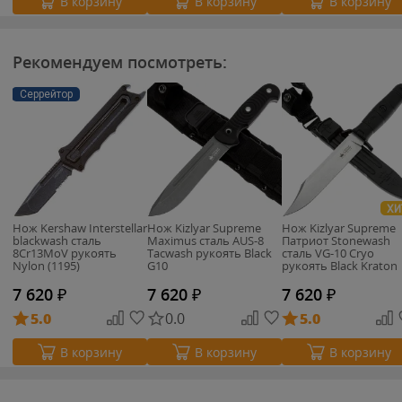
В корзину
В корзину
В корзину
Рекомендуем посмотреть:
Серрейтор
ХИ
Нож Kershaw Interstellar
Нож Kizlyar Supreme
Нож Kizlyar Supreme
blackwash cталь
Maximus сталь AUS-8
Патриот Stonewash
8Cr13MoV рукоять
Tacwash рукоять Black
сталь VG-10 Cryo
Nylon (1195)
G10
рукоять Black Kraton
7 620
₽
7 620
₽
7 620
₽
5.0
0.0
5.0
В корзину
В корзину
В корзину