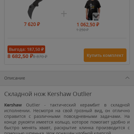
7 620
₽
1 062,50
₽
1 250
₽
- 15%
Выгода:
187,50
₽
Купить комплект
8 682,50
₽
8 870
₽
1 615
₽
1 900
₽
1 900
₽
Описание
Складной нож Kershaw Outlier
Kershaw
Outlier - тактический керамбит в складной
исполнении. Несмотря на свой грозный вид, он отлично
справится с различными повседневными задачами. На
конце рукояти имеется кольцо, которое помогает удобно и
быстро менять хвавт, раскрытие клинка производится с
помощью шпенька. Нож оснащён удобной клипсой.