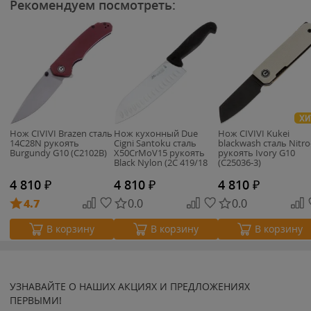
Рекомендуем посмотреть:
ХИ
Нож CIVIVI Brazen сталь
Нож кухонный Due
Нож CIVIVI Kukei
14C28N рукоять
Cigni Santoku cталь
blackwash сталь Nitro
Burgundy G10 (C2102B)
X50CrMoV15 рукоять
рукоять Ivory G10
Black Nylon (2C 419/18
(C25036-3)
AN)
4 810
₽
4 810
₽
4 810
₽
4.7
0.0
0.0
В корзину
В корзину
В корзину
УЗНАВАЙТЕ О НАШИХ АКЦИЯХ И ПРЕДЛОЖЕНИЯХ
ПЕРВЫМИ!