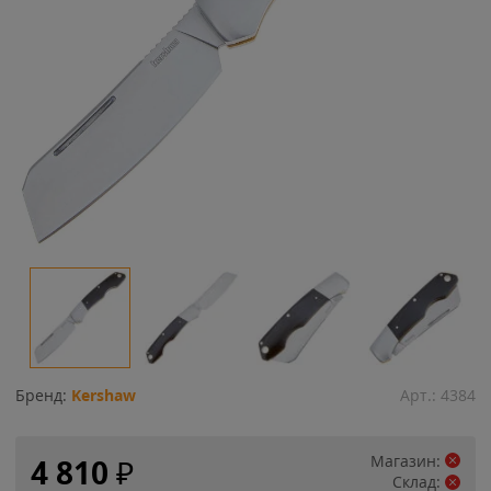
Бренд:
Kershaw
Арт.:
4384
Магазин:
4 810
₽
Склад: