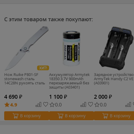
С этим товаром также покупают:
ХИТ!
Нож Ruike P801-SF
Аккумулятор Armytek
Зарядное устройство
stonewash сталь
18350 3.7V 900mAh
ArmyTek Handy C2 VE
14C28N рукоять сталь
перезаряжаемый без
(A03901)
защиты (A03401)
4 690
₽
1 100
₽
2 000
₽
4.9
0.0
0.0
В корзину
В корзину
В корзину