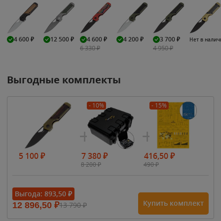
4 600
₽
12 500
₽
4 600
₽
4 200
₽
3 700
₽
Нет в нали
6 330
₽
4 950
₽
Выгодные комплекты
- 10%
- 15%
5 100
₽
7 380
₽
416,50
₽
8 200
₽
490
₽
Выгода:
893,50
₽
Купить комплект
12 896,50
₽
13 790
₽