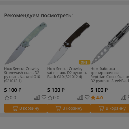
Рекомендуем посмотреть:
ХИТ!
Нож Sencut Crowley
Нож Sencut Crowley
Нож-бабочка
Stonewash сталь D2
satin сталь D2 рукоять
тренировочная
рукоять Natural G10
Black G10 (S21012-4)
Reptilian Стикс-04 ста
(S21012-1)
D2 рукоять Steel/Blac
aluminium
5 100
₽
5 100
₽
5 100
₽
0.0
0.0
4.0
В корзину
В корзину
В корзину