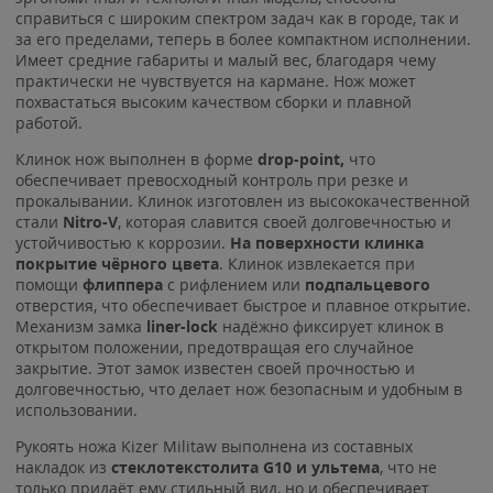
справиться с широким спектром задач как в городе, так и
за его пределами, теперь в более компактном исполнении.
Имеет средние габариты и малый вес, благодаря чему
практически не чувствуется на кармане. Нож может
похвастаться высоким качеством сборки и плавной
работой.
Клинок нож выполнен в форме
drop-point,
что
обеспечивает превосходный контроль при резке и
прокалывании. Клинок изготовлен из высококачественной
стали
Nitro-V
, которая славится своей долговечностью и
устойчивостью к коррозии.
На поверхности клинка
покрытие чёрного цвета
. Клинок извлекается при
помощи
флиппера
с рифлением или
подпальцевого
отверстия, что обеспечивает быстрое и плавное открытие.
Механизм замка
liner-lock
надёжно фиксирует клинок в
открытом положении, предотвращая его случайное
закрытие. Этот замок известен своей прочностью и
долговечностью, что делает нож безопасным и удобным в
использовании.
Рукоять ножа Kizer Militaw выполнена из составных
накладок из
стеклотекстолита G10 и ультема
, что не
только придаёт ему стильный вид, но и обеспечивает