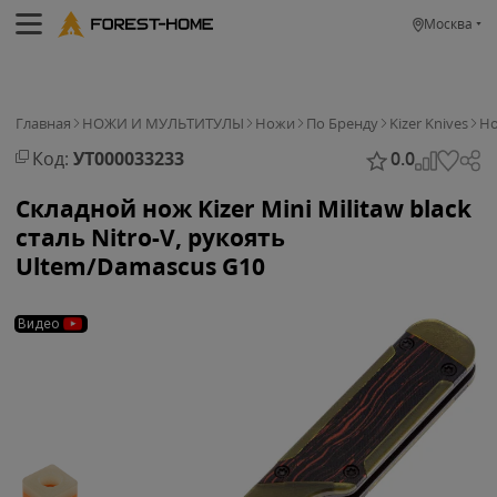
Москва
Главная
НОЖИ И МУЛЬТИТУЛЫ
Ножи
По Бренду
Kizer Knives
Но
Код:
УТ000033233
0.0
Складной нож Kizer Mini Militaw black
сталь Nitro-V, рукоять
Ultem/Damascus G10
Видео