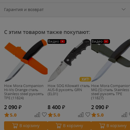
Гарантия и возврат
С этим товаром также покупают:
Видео
Видео
ХИТ!
Нож Mora Companion
Нож SOG Kilowatt сталь
Нож Mora Companio
Hi-Vis Orange сталь
AUS-8 рукоять GRN
MG (S) сталь Stainless
Stainless steel рукоять
(EL01)
steel рукоять TPE
TPE (11824)
(11827)
2 090
₽
8 400
₽
2 090
₽
5.0
5.0
5.0
В корзину
В корзину
В корзину