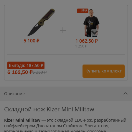
- 15%
5 100
₽
1 062,50
₽
1 250
₽
- 15%
Выгода:
187,50
₽
Купить комплект
6 162,50
₽
6 350
₽
1 615
₽
1 900
₽
1 900
₽
Описание
Складной нож Kizer Mini Militaw
Kizer Mini
Militaw
— это складной EDC-нож, разработанный
найфмейкером Джонатаном Стайлзом. Элегантная,
эргономичная и технологичная модель, способна