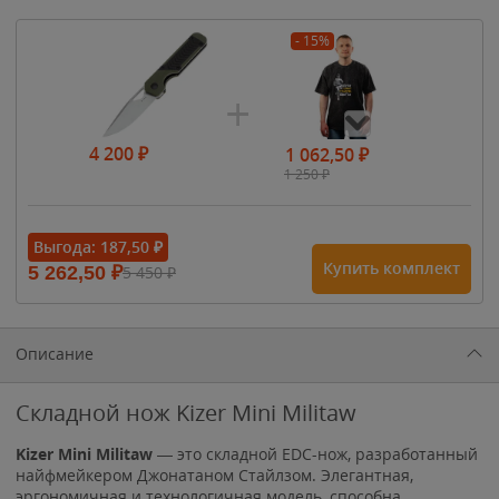
- 15%
4 200
₽
1 062,50
₽
1 250
₽
- 15%
Выгода:
187,50
₽
Купить комплект
5 262,50
₽
5 450
₽
1 615
₽
1 900
₽
1 900
₽
Описание
Складной нож Kizer Mini Militaw
Kizer Mini
Militaw
— это складной EDC-нож, разработанный
найфмейкером Джонатаном Стайлзом. Элегантная,
эргономичная и технологичная модель, способна