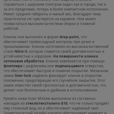
справиться с широким спектром задач как в городе, так и
за его пределами, теперь в более компактном исполнении.
Имеет средние габариты и малый вес, благодаря чему
практически не чувствуется на кармане. Нож может
похвастаться высоким качеством сборки и плавной
работой.
Клинок нож выполнен в форме
drop-point,
что
обеспечивает превосходный контроль при резке и
прокалывании. Клинок изготовлен из высококачественной
стали
Nitro-V
, которая славится своей долговечностью и
устойчивостью к коррозии.
На поверхности клинка
сатиновая обработка
. Клинок извлекается при помощи
флиппера
с рифлением или
подпальцевого
отверстия,
что обеспечивает быстрое и плавное открытие. Механизм
замка
liner-lock
надёжно фиксирует клинок в открытом
положении, предотвращая его случайное закрытие. Этот
замок известен своей прочностью и долговечностью, что
делает нож безопасным и удобным в использовании.
Рукоять ножа Kizer Militaw выполнена из составных
накладок из
стеклотекстолита G10
, что не только придаёт
ему стильный вид, но и обеспечивает надёжный хват.
Геометрический дизайн рукояти обеспечивает комфорт и