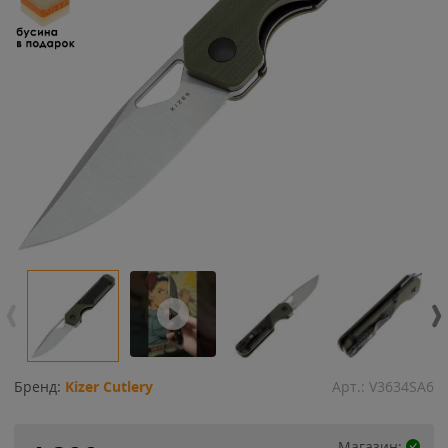
Бренд:
Kizer Cutlery
Арт.:
V3634SA6
Магазин: