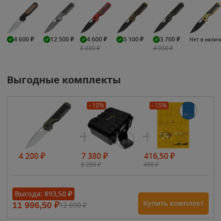
4 600
₽
12 500
₽
4 600
₽
5 100
₽
3 700
₽
Нет в нали
6 330
₽
4 950
₽
Выгодные комплекты
- 10%
- 15%
4 200
₽
7 380
₽
416,50
₽
8 200
₽
490
₽
Выгода:
893,50
₽
Купить комплект
11 996,50
₽
12 890
₽