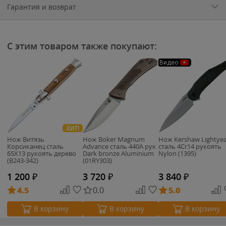
Гарантия и возврат
С этим товаром также покупают:
Видео
ХИТ!
Нож Витязь
Нож Boker Magnum
Нож Kershaw Lightye
Корсиканец сталь
Advance сталь 440A рук
сталь 4Cr14 рукоять
65Х13 рукоять дерево
Dark bronze Aluminium
Nylon (1395)
(B243-342)
(01RY303)
1 200
₽
3 720
₽
3 840
₽
4.5
0.0
5.0
В корзину
В корзину
В корзину