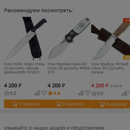
Рекомендуем посмотреть:
-1
ХИ
Нож НОКС Марс сталь
Нож Reptilian Буян-03
Нож Эльбрус Ястреб
D2 рукоять черная
сталь D2 рукоять White
сталь 9ХС рукоять
резина (608-101821)
G10
сапеле
4 200
₽
4 200
₽
4 200
₽
4 900
₽
0.0
4.0
0.0
В корзину
В корзину
В корзину
УЗНАВАЙТЕ О НАШИХ АКЦИЯХ И ПРЕДЛОЖЕНИЯХ