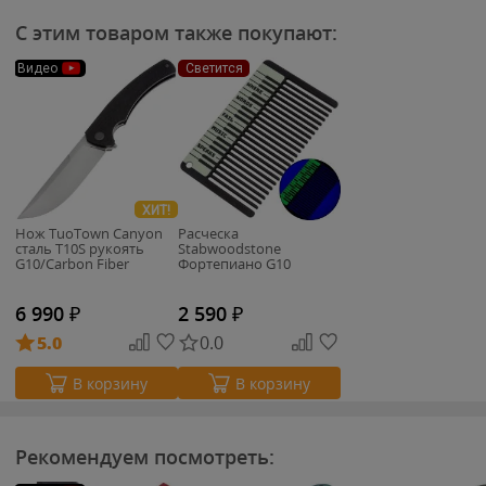
С этим товаром также покупают:
Видео
Светится
ХИТ!
Нож TuoTown Canyon
Расческа
сталь T10S рукоять
Stabwoodstone
G10/Carbon Fiber
Фортепиано G10
6 990
₽
2 590
₽
5.0
0.0
В корзину
В корзину
Рекомендуем посмотреть: