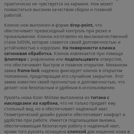
практически не чувствуется на кармане. Нож может
похвастаться высоким качеством сборки и плавной
работой.
Клинок нож выполнен в форме
drop-point,
что
обеспечивает превосходный контроль при резке и
прокалывании. Клинок изготовлен из высококачественной
стали S45VN, которая славится своей долговечностью и
устойчивостью к коррозии.
На поверхности клинка
сатиновая обработка
. Клинок извлекается при помощи
флиппера
с рифлением или
подпальцевого
отверстия,
что обеспечивает быстрое и плавное открытие. Механизм
замка
frame-lock
надёжно фиксирует клинок в открытом
положении, предотвращая его случайное закрытие. Этот
замок известен своей прочностью и долговечностью, что
делает нож безопасным и удобным в использовании.
Рукоять ножа Kizer Militaw выполнена из
титана с
накладками из карбона,
что не только придаёт ему
стильный вид, но и обеспечивает надёжный хват.
Геометрический дизайн рукояти обеспечивает комфорт и
удобство при работе. Имеется подпальцевая выемка,
обеспечивающая безопасную работу и надёжный хват,
кроме того рукоять оснащена
клипсой
для ношения ножа в