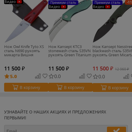
Видео
-1
Премиум сталь
Премиум сталь
Видео
Видео
Нож Owl Knife Tyto XS
Нож Kansept KTC3
Нож Kansept Nesstre
сталь N690 рукоять
stonewash сталь S35VN
blackwash сталь S35
микарта Вишня
рукоять Green Titanium
рукоять Green Micart
11 500
₽
11 500
₽
11 500
₽
12 960
₽
5.0
0.0
0.0
В корзину
В корзину
В корзину
УЗНАВАЙТЕ О НАШИХ АКЦИЯХ И ПРЕДЛОЖЕНИЯХ
ПЕРВЫМИ!