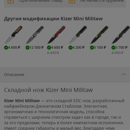
Оригинальный товар
Не является оружием
Другие модификации Kizer Mini Militaw
4 600
₽
12 500
₽
4 600
₽
4 200
₽
5 100
₽
3 700
₽
6 330
₽
4 950
₽
Описание
Складной нож Kizer Mini Militaw
Kizer Mini
Militaw
— это складной EDC-нож, разработанный
найфмейкером Джонатаном Стайлзом. Элегантная,
эргономичная и технологичная модель, способна
справиться с широким спектром задач как в городе, так и
за его пределами, теперь в более компактном исполнении.
Имеет средние габариты и малый вес, благодаря чему