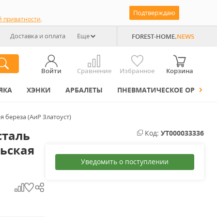
Подтверждаю
й приватности
.
Доставка и оплата
Еще
FOREST-HOME.
NEWS
Войти
Сравнение
Избранное
Корзина
ЯКА
ХЭНКИ
АРБАЛЕТЫ
ПНЕВМАТИЧЕСКОЕ ОРУЖИЕ
 береза (АиР Златоуст)
сталь
Код:
УТ000033336
льская
Уведомить о поступлении