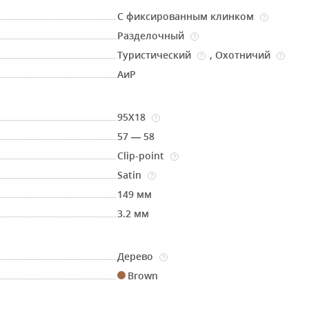
С фиксированным клинком
?
Разделочный
?
Туристический
,
Охотничий
?
?
АиР
95Х18
?
57 — 58
Clip-point
?
Satin
?
149 мм
3.2 мм
Дерево
?
Brown