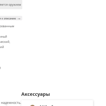
ляется оружием
→
и к описанию
ированным
м
очный
ческий,
чий
t
Аксессуары
 надежность.