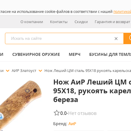
гласие на использование cookie-файлов в соответствии с нашей
политико
О компании
Контакты
Скидки
Гарантия и возврат
КИ
СУВЕНИРНОЕ ОРУЖИЕ
МЕРЧ
БУСИНЫ ДЛЯ ТЕМЛ
ожи
АИР Златоуст
Нож Леший ЦМ сталь 95Х18 рукоять карельская
Нож АиР Леший ЦМ 
95Х18, рукоять каре
береза
0.0
Нет отзывов
•
Бренд: 
АиР