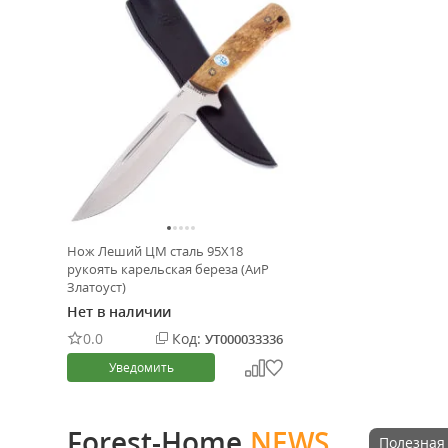
Нож Леший ЦМ сталь 95Х18
рукоять карельская береза (АиР
Златоуст)
Нет в наличии
0.0
Код:
УТ000033336
Уведомить
Forest-Home.
NEWS
Полезная