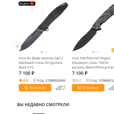
Видео
ckwash
Нож Mr.Blade Hemnes Gen.2
Нож Petrified Fish Rogue
ять Gold
blackwash сталь D2 рукоять
blackwash сталь 154CM
Black G10
рукоять Black/White g-mas
7 100
7 100
₽
₽
4.6
Код:
0.0
Код:
0015003
УТ000029543
УТ000015
В корзину
В корзину
ВЫ НЕДАВНО СМОТРЕЛИ