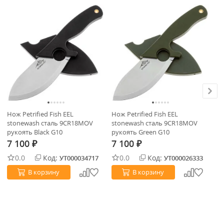
Нож Petrified Fish EEL
Нож Petrified Fish EEL
Но
stonewash сталь 9CR18MOV
stonewash сталь 9CR18MOV
st
рукоять Black G10
рукоять Green G10
Ca
7 100
7 100
7
₽
₽
0.0
Код:
0.0
Код:
УТ000034717
УТ000026333
В корзину
В корзину