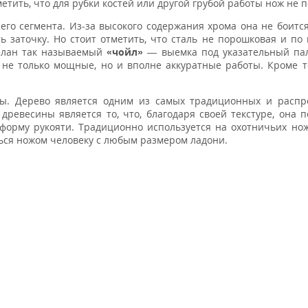
метить, что для рубки костей или другой грубой работы нож не 
него сегмента. Из-за высокого содержания хрома она не боится
ь заточку. Но стоит отметить, что сталь не порошковая и по 
делан так называемый
«чойл»
— выемка под указательный пал
, не только мощные, но и вполне аккуратные работы. Кроме т
зы. Дерево является одним из самых традиционных и распр
ревесины является то, что, благодаря своей текстуре, она п
орму рукояти. Традиционно используется на охотничьих нож
ься ножом человеку с любым размером ладони.