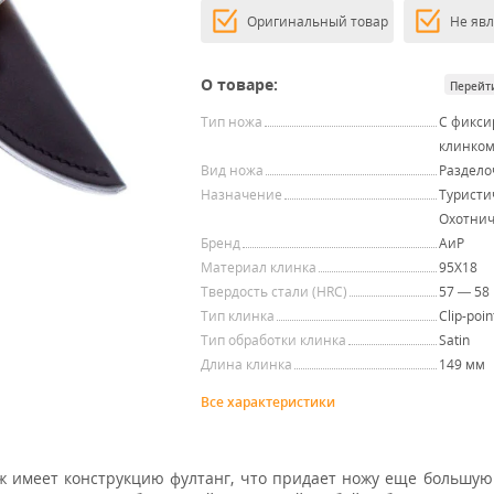
Оригинальный товар
Не яв
О товаре:
Перейт
Тип ножа
С фикс
клинко
Вид ножа
Раздел
Назначение
Туристи
Охотни
Бренд
АиР
Материал клинка
95Х18
Твердость стали (HRC)
57 — 58
Тип клинка
Clip-poin
Тип обработки клинка
Satin
Длина клинка
149 мм
Все характеристики
 имеет конструкцию фултанг, что придает ножу еще большую