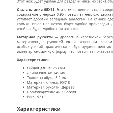
Этот нож будет удобен для разделки мяса, но стоит от
Сталь клинка
95Х18
. Это отечественная сталь сред
содержание углерода 0.95 позволяет неплохо держат
уступает дорогим западным аналогам. На клинке с
кромки. Из-за нее ножом будет удобно производить
«чойла» будет удобно при заточке.
Материал рукояти
— древесина карельской бере
материалов для рукоятей ножей. Основным плюсом д
особых усилий практически любую художественную ф
имеет эргономичную форму, что позволяет пользоват
Характеристики:
Общая длина: 263 мм
Длина клинка: 149 мм
Толщина обуха: 3.2 мм
Материал клинка: 95Х18
Материал рукояти: Дерево
Производитель: АиР, Россия
Вес: 192 г
Характеристики