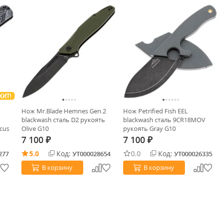
ХИТ!
Нож Mr.Blade Hemnes Gen.2
Нож Petrified Fish EEL
blackwash сталь D2 рукоять
blackwash сталь 9CR18MOV
cus
Olive G10
рукоять Gray G10
7 100
7 100
₽
₽
5.0
Код:
0.0
Код:
277
УТ000028654
УТ000026335
В корзину
В корзину