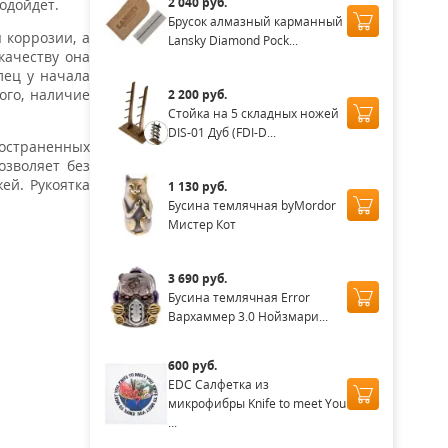
2 040 руб.
подойдет.
Брусок алмазный карманный
 коррозии, а
Lansky Diamond Pock...
качеству она
ец у начала
ого, наличие
2 200 руб.
Стойка на 5 складных ножей
DIS-01 Дуб (FDI-D...
остраненных
озволяет без
ей. Рукоятка
1 130 руб.
Бусина темлячная byMordor
Мистер Кот
3 690 руб.
Бусина темлячная Error
Вархаммер 3.0 Нойзмари...
600 руб.
EDC Салфетка из
микрофибры Knife to meet You
...