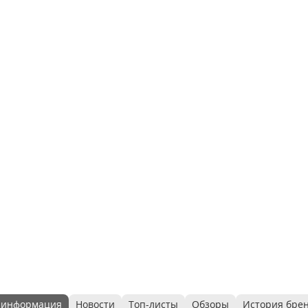
 информация
Новости
Топ-листы
Обзоры
История бре