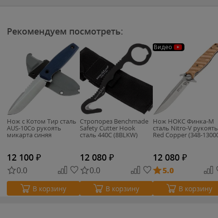
Рекомендуем посмотреть:
Видео
Нож с Котом Тир сталь
Стропорез Benchmade
Нож НОКС Финка-М
AUS-10Co рукоять
Safety Cutter Hook
сталь Nitro-V рукоять
микарта синяя
сталь 440C (8BLKW)
Red Copper (348-1300
12 100
₽
12 080
₽
12 080
₽
0.0
0.0
5.0
В корзину
В корзину
В корзину