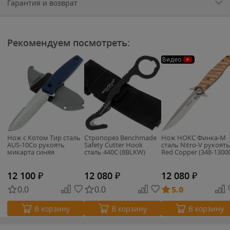
Гарантия и возврат
Рекомендуем посмотреть:
Видео
Нож с Котом Тир сталь
Стропорез Benchmade
Нож НОКС Финка-М
AUS-10Co рукоять
Safety Cutter Hook
сталь Nitro-V рукоять
микарта синяя
сталь 440C (8BLKW)
Red Copper (348-1300
12 100
₽
12 080
₽
12 080
₽
0.0
0.0
5.0
В корзину
В корзину
В корзину