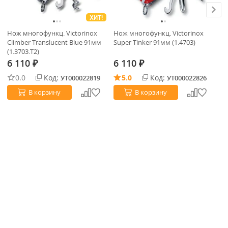
ХИТ!
Но
Нож многофункц. Victorinox
Нож многофункц. Victorinox
Cl
Climber Translucent Blue 91мм
Super Tinker 91мм (1.4703)
(1.3703.T2)
6
6 110
6 110
₽
₽
0.0
Код:
5.0
Код:
УТ000022819
УТ000022826
В корзину
В корзину