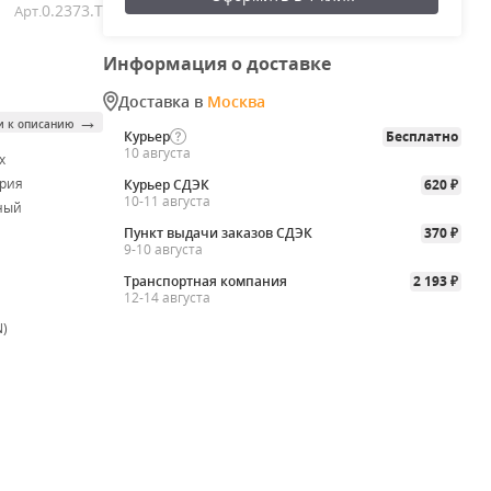
0.2373.T
Арт.
Информация о доставке
Доставка в
Москва
→
и к описанию
Курьер
Бесплатно
10 августа
x
рия
Курьер СДЭК
620
₽
10-11 августа
ный
Пункт выдачи заказов СДЭК
370
₽
9-10 августа
Транспортная компания
2 193
₽
12-14 августа
N)