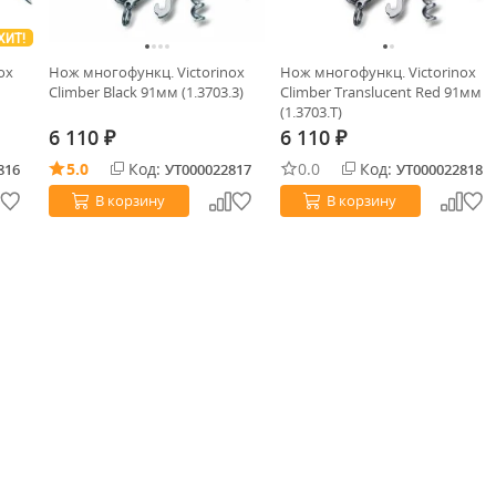
ХИТ!
ox
Нож многофункц. Victorinox
Нож многофункц. Victorinox
Climber Black 91мм (1.3703.3)
Climber Translucent Red 91мм
(1.3703.T)
6 110
6 110
₽
₽
5.0
Код:
0.0
Код:
816
УТ000022817
УТ000022818
В корзину
В корзину