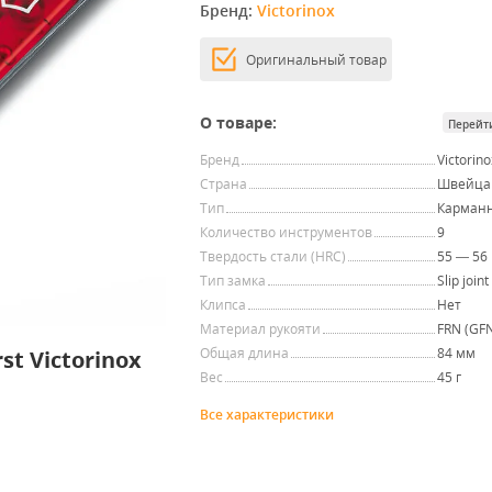
Бренд: 
Victorinox
Оригинальный товар
О товаре:
Перейт
Бренд
Victorino
Страна
Швейца
Тип
Карман
Количество инструментов
9
Твердость стали (HRC)
55 — 56
Тип замка
Slip joint
Клипса
Нет
Материал рукояти
FRN (GF
Общая длина
84 мм
t Victorinox
Вес
45 г
Все характеристики