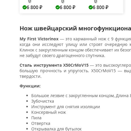
6 800
6 800
6 800
₽
₽
₽
Нож швейцарский многофункциональны
My First Victorinox
— это карманный нож с 9 функция
когда они исследуют улицу или строят очередную
Клинок с закругленным концом обеспечивает их безоп
не забудут своего драгоценного спутника.
Сталь инструмента X50CrMoV15
— это высокоуглеро
большую прочность и упругость. X50CrMoV15 — вы
твердости.
Функции:
Большое лезвие с закругленным концом, Длина 
Зубочистка
Инструмент для снятия изоляции
Консервный нож
Пила
Отвертка
Открывалка для бутылок