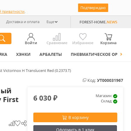
Подтверждаю
й приватности
.
Доставка и оплата
Еще
FOREST-HOME.
NEWS
Войти
Сравнение
Избранное
Корзина
ЯКА
ХЭНКИ
АРБАЛЕТЫ
ПНЕВМАТИЧЕСКОЕ ОРУЖИЕ
 Victorinox H Translucent Red (0.2373.T)
Код:
УТ000031967
ный
6 030
Магазин:
 First
₽
Склад:
В корзину
Оформить в 1 клик