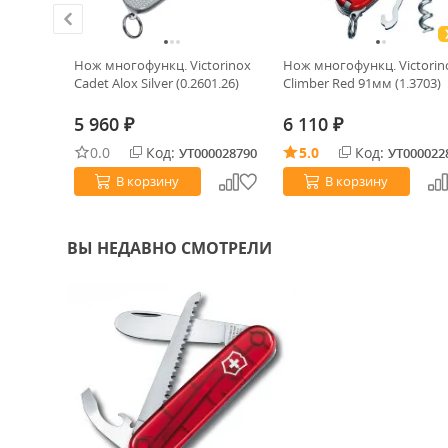
 Nail Clip
Нож многофункц. Victorinox
Нож многофункц. Victorin
3.3)
Cadet Alox Silver (0.2601.26)
Climber Red 91мм (1.3703)
5 960
6 110
₽
₽
0.0
Код:
5.0
Код:
0032260
УТ000028790
УТ000022
В корзину
В корзину
ВЫ НЕДАВНО СМОТРЕЛИ