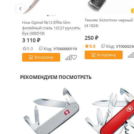
Темляк Victorinox черный
 сталь D2
Нож Opinel №12 Effile Slim
(4.1824)
филейный сталь 12C27 рукоять
бук (000518)
250
₽
3 110
₽
5.0
Код:
УТ000023
0.0
Код:
0025209
УТ000000119
В корзину
В корзину
РЕКОМЕНДУЕМ ПОСМОТРЕТЬ