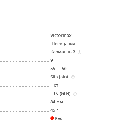
Victorinox
Швейцария
Карманный
?
9
55 — 56
Slip joint
?
Нет
FRN (GFN)
?
84 мм
45 г
Red