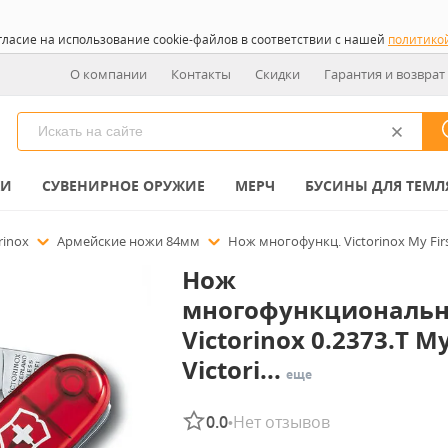
гласие на использование cookie-файлов в соответствии с нашей
политико
О компании
Контакты
Скидки
Гарантия и возврат
КИ
СУВЕНИРНОЕ ОРУЖИЕ
МЕРЧ
БУСИНЫ ДЛЯ ТЕМЛ
rinox
Армейские ножи 84мм
Нож многофункц. Victorinox My First
Нож
многофункциональ
Victorinox 0.2373.T My
Victori...
еще
0.0
Нет отзывов
•