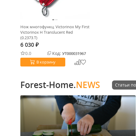
Нож многофункц. Victorinox My First
Victorinox H Translucent Red
(0.2373.T)
6 030
₽
0.0
Код:
УТ000031967
В корзину
Forest-Home.
NEWS
Статьи по