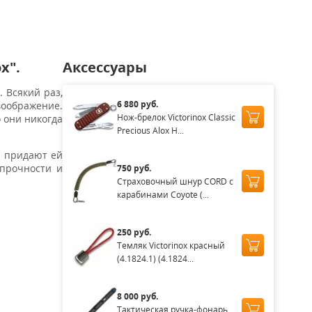
x".
Аксессуары
 Всякий раз,
6 880 руб.
воображение.
Нож-брелок Victorinox Classic
 они никогда
Precious Alox H...
я придают ей
 прочности и
750 руб.
Страховочный шнур CORD с
карабинами Coyote (...
250 руб.
Темляк Victorinox красный
(4.1824.1) (4.1824...
8 000 руб.
Тактическая ручка-фонарь