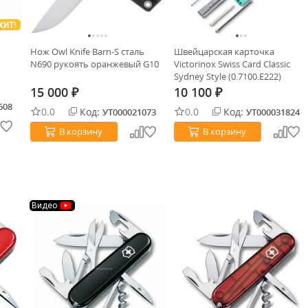
ХИТ!
Нож Owl Knife Barn-S сталь
Швейцарская карточка
N690 рукоять оранжевый G10
Victorinox Swiss Card Classic
Sydney Style (0.7100.E222)
15 000
10 100
₽
₽
608
0.0
Код:
0.0
Код:
УТ000021073
УТ000031824
В корзину
В корзину
Видео