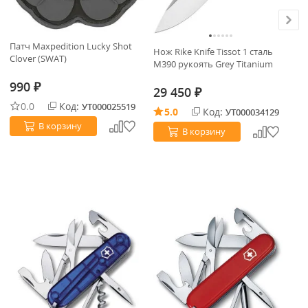
Патч Maxpedition Lucky Shot
Нож Rike Knife Tissot 1 сталь
Но
Clover (SWAT)
M390 рукоять Grey Titanium
ст
Kr
990
₽
29 450
9
₽
0.0
Код:
УТ000025519
5.0
Код:
УТ000034129
В корзину
В корзину