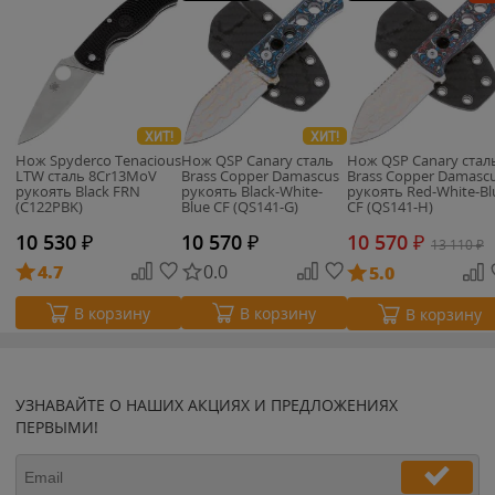
ХИТ!
ХИТ!
Нож Spyderco Tenacious
Нож QSP Canary сталь
Нож QSP Canary стал
LTW сталь 8Cr13MoV
Brass Copper Damascus
Brass Copper Damasc
рукоять Black FRN
рукоять Black-White-
рукоять Red-White-Bl
(C122PBK)
Blue CF (QS141-G)
CF (QS141-H)
10 530
₽
10 570
₽
10 570
₽
13 110
₽
4.7
0.0
5.0
В корзину
В корзину
В корзину
УЗНАВАЙТЕ О НАШИХ АКЦИЯХ И ПРЕДЛОЖЕНИЯХ
ПЕРВЫМИ!