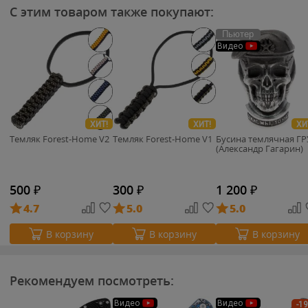
С этим товаром также покупают:
Пьютер
Видео
ХИТ!
ХИТ!
ХИ
Темляк Forest-Home V2
Темляк Forest-Home V1
Бусина темлячная ГР
(Александр Гагарин)
500
₽
300
₽
1 200
₽
4.7
5.0
5.0
В корзину
В корзину
В корзину
Рекомендуем посмотреть:
Видео
Видео
-1