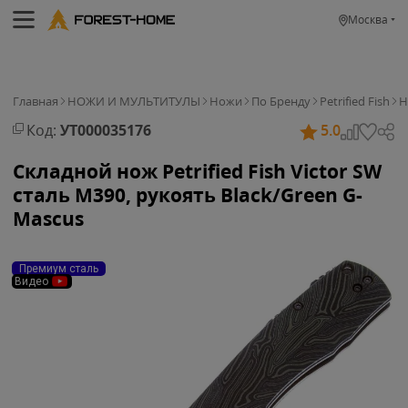
Москва
Главная
НОЖИ И МУЛЬТИТУЛЫ
Ножи
По Бренду
Petrified Fish
Н
Код:
УТ000035176
5.0
Складной нож Petrified Fish Victor SW
сталь M390, рукоять Black/Green G-
Mascus
Премиум сталь
Видео