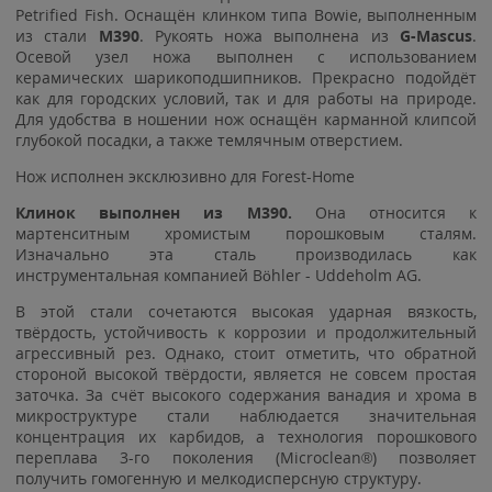
Petrified Fish. Оснащён клинком типа Bowie, выполненным
из стали
M390
. Рукоять ножа выполнена из
G-Mascus
.
Осевой узел ножа выполнен с использованием
керамических шарикоподшипников. Прекрасно подойдёт
как для городских условий, так и для работы на природе.
Для удобства в ношении нож оснащён карманной клипсой
глубокой посадки, а также темлячным отверстием.
Нож исполнен эксклюзивно для Forest-Home
Клинок выполнен из
M390.
Она относится к
мартенситным хромистым порошковым сталям.
Изначально эта сталь производилась как
инструментальная компанией Böhler - Uddeholm AG.
В этой стали сочетаются высокая ударная вязкость,
твёрдость, устойчивость к коррозии и продолжительный
агрессивный рез. Однако, стоит отметить, что обратной
стороной высокой твёрдости, является не совсем простая
заточка. За счёт высокого содержания ванадия и хрома в
микроструктуре стали наблюдается значительная
концентрация их карбидов, а технология порошкового
переплава 3-го поколения (Microclean®) позволяет
получить гомогенную и мелкодисперсную структуру.