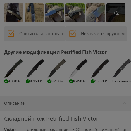
+2
Оригинальный товар
Не является оружием
Другие модификации Petrified Fish Victor
4 230
₽
8 450
₽
8 450
₽
8 450
₽
4 230
₽
Нет в нали
Описание
Складной нож Petrified Fish Victor
Victor —
стильный складной EDC нож "с именем" от