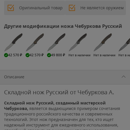
Оригинальный товар
Не является оружием
Другие модификации ножа Чебуркова Русский
42 570
₽
42 570
₽
49 800
₽
Нет в наличии
Нет в наличии
Нет в 
Описание
Складной нож Русский от Чебуркова А.
Складной нож Русский, созданный мастерской
Чебуркова,
является выдающимся примером сочетания
традиционного российского качества и современных
технологий. Этот нож предназначен для тех, кто ищет
надежный инструмент для ежедневного использования,