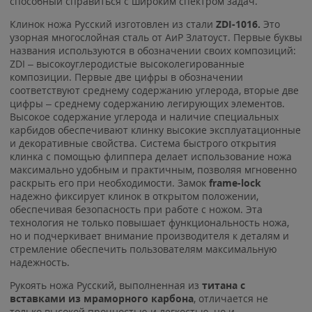
способный справиться с широким спектром задач.
Клинок ножа Русский изготовлен из стали
ZDI-1016.
Это
узорная многослойная сталь от АиР Златоуст. Первые буквы
названия используются в обозначении своих композиций:
ZDI – высокоуглеродистые высоколегированные
композиции. Первые две цифры в обозначении
соответствуют среднему содержанию углерода, вторые две
цифры – среднему содержанию легирующих элементов.
Высокое содержание углерода и наличие специальных
карбидов обеспечивают клинку высокие эксплуатационные
и декоративные свойства. Система быстрого открытия
клинка с помощью флиппера делает использование ножа
максимально удобным и практичным, позволяя мгновенно
раскрыть его при необходимости. Замок
frame-lock
надежно фиксирует клинок в открытом положении,
обеспечивая безопасность при работе с ножом. Эта
технология не только повышает функциональность ножа,
но и подчеркивает внимание производителя к деталям и
стремление обеспечить пользователям максимальную
надежность.
Рукоять ножа Русский, выполненная из
титана с
вставками из мраморного карбона
, отличается не
только высокой прочностью и легкостью, но и