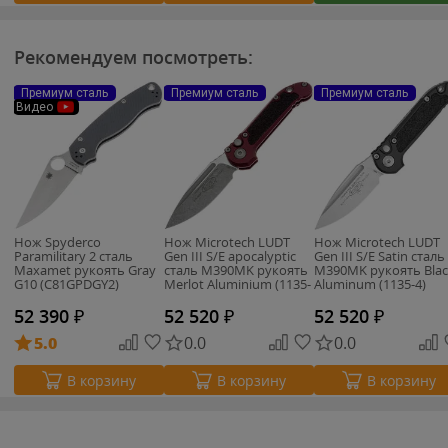
Рекомендуем посмотреть:
Премиум сталь
Премиум сталь
Премиум сталь
Видео
Нож Spyderco
Нож Microtech LUDT
Нож Microtech LUDT
Paramilitary 2 сталь
Gen III S/E apocalyptic
Gen III S/E Satin сталь
Maxamet рукоять Gray
сталь M390MK рукоять
M390MK рукоять Blac
G10 (C81GPDGY2)
Merlot Aluminium (1135-
Aluminum (1135-4)
10APMR)
52 390
₽
52 520
₽
52 520
₽
5.0
0.0
0.0
В корзину
В корзину
В корзину