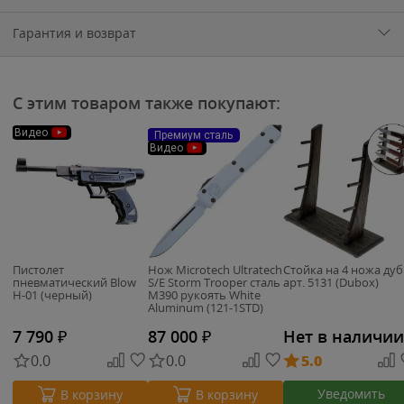
Гарантия и возврат
С этим товаром также покупают:
Видео
Премиум сталь
Видео
Пистолет
Нож Microtech Ultratech
Стойка на 4 ножа дуб
пневматический Blow
S/E Storm Trooper сталь
арт. 5131 (Dubox)
H-01 (черный)
M390 рукоять White
Aluminum (121-1STD)
7 790
₽
87 000
₽
Нет в наличии
0.0
0.0
5.0
Уведомить
В корзину
В корзину