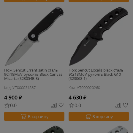
Нож Sencut Errant satin сталь
Нож Sencut Excalis black сталь
9Cr18MoV рукоять Black Canvas
9Cr18MoV рукоять Black G10
Micarta (S23054B-3)
(S23068-1)
Код: УТ000031867
Код: УТ000020260
4 900
₽
4 630
₽
0.0
0.0
В корзину
В корзину