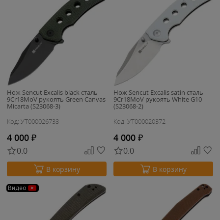
Нож Sencut Excalis black сталь
Нож Sencut Excalis satin сталь
9Cr18MoV рукоять Green Canvas
9Cr18MoV рукоять White G10
Micarta (S23068-3)
(S23068-2)
Код: УТ000026733
Код: УТ000020372
4 000
₽
4 000
₽
0.0
0.0
В корзину
В корзину
Видео