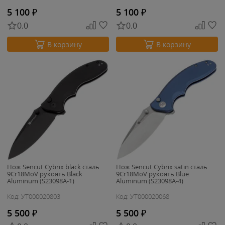
5 100
₽
5 100
₽
0.0
0.0
В корзину
В корзину
Нож Sencut Cybrix black сталь
Нож Sencut Cybrix satin сталь
9Cr18MoV рукоять Black
9Cr18MoV рукоять Blue
Aluminum (S23098A-1)
Aluminum (S23098A-4)
Код: УТ000020803
Код: УТ000020068
5 500
₽
5 500
₽