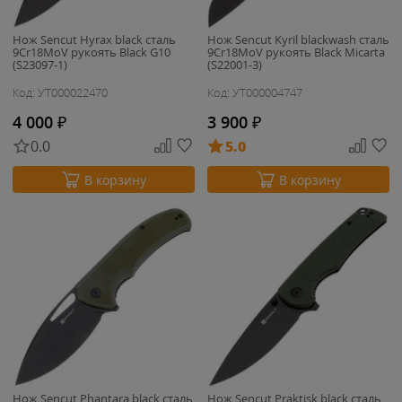
Нож Sencut Hyrax black сталь
Нож Sencut Kyril blackwash сталь
9Cr18MoV рукоять Black G10
9Cr18MoV рукоять Black Micarta
(S23097-1)
(S22001-3)
Код: УТ000022470
Код: УТ000004747
4 000
₽
3 900
₽
0.0
5.0
В корзину
В корзину
Нож Sencut Phantara black сталь
Нож Sencut Praktisk black сталь