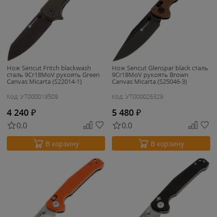
Нож Sencut Fritch blackwash
Нож Sencut Glenspar black сталь
сталь 9Cr18MoV рукоять Green
9Cr18MoV рукоять Brown
Canvas Micarta (S22014-1)
Canvas Micarta (S25046-3)
Код: УТ000019509
Код: УТ000026329
4 240
₽
5 480
₽
0.0
0.0
В корзину
В корзину