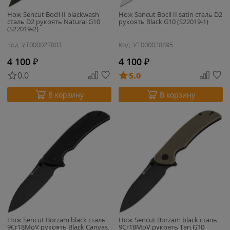
Нож Sencut Bocll II blackwash
Нож Sencut Bocll II satin сталь D2
сталь D2 рукоять Natural G10
рукоять Black G10 (S22019-1)
(S22019-2)
Код: УТ000027803
Код: УТ000028895
4 100
₽
4 100
₽
0.0
5.0
В корзину
В корзину
Нож Sencut Borzam black сталь
Нож Sencut Borzam black сталь
9Cr18MoV рукоять Black Canvas
9Cr18MoV рукоять Tan G10