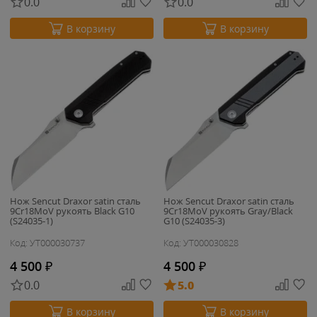
0.0
0.0
В корзину
В корзину
Нож Sencut Draxor satin сталь
Нож Sencut Draxor satin сталь
9Cr18MoV рукоять Black G10
9Cr18MoV рукоять Gray/Black
(S24035-1)
G10 (S24035-3)
Код: УТ000030737
Код: УТ000030828
4 500
₽
4 500
₽
0.0
5.0
В корзину
В корзину