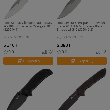
Нож Sencut Glenspar satin сталь
Нож Sencut Glenspar stonewash
9Cr18MoV рукоять Orange G10
сталь 9Cr18MoV рукоять Black
(S25046-1)
Shredded G10 (S25046-2)
Код: УТ000030531
Код: УТ000034583
5 310
₽
5 380
₽
0.0
0.0
В корзину
В корзину