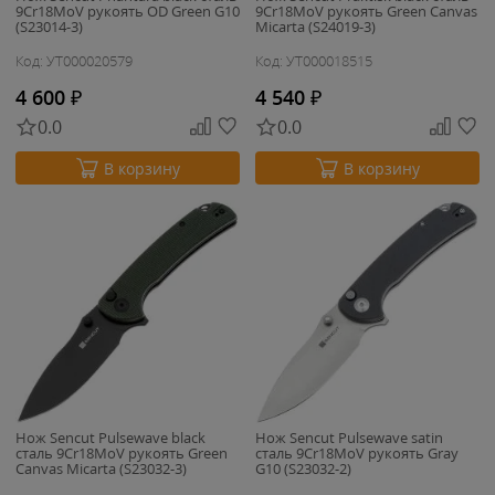
9Cr18MoV рукоять OD Green G10
9Cr18MoV рукоять Green Canvas
(S23014-3)
Micarta (S24019-3)
Код: УТ000020579
Код: УТ000018515
4 600
₽
4 540
₽
0.0
0.0
В корзину
В корзину
Нож Sencut Pulsewave black
Нож Sencut Pulsewave satin
сталь 9Cr18MoV рукоять Green
сталь 9Cr18MoV рукоять Gray
Canvas Micarta (S23032-3)
G10 (S23032-2)