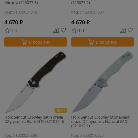
Micarta (S23077-3)
(S23077-2)
Код: УТ000034819
Код: УТ000034804
4 670
₽
4 670
₽
0.0
0.0
В корзину
В корзину
ХИТ!
Нож Sencut Crowley satin сталь
Нож Sencut Crowley Stonewash
D2 рукоять Black G10 (S21012-4)
сталь D2 рукоять Natural G10
(S21012-1)
Код: УТ000027896
Код: УТ000016027