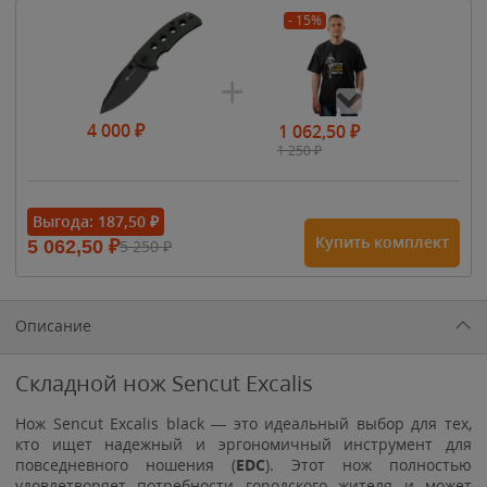
- 15%
4 000
₽
1 062,50
₽
1 250
₽
- 15%
Выгода:
187,50
₽
Купить комплект
5 062,50
₽
5 250
₽
1 615
₽
1 900
₽
1 900
₽
Описание
Складной нож Sencut Excalis
Нож Sencut Excalis black — это идеальный выбор для тех,
кто ищет надежный и эргономичный инструмент для
повседневного ношения (
EDC
). Этот нож полностью
удовлетворяет потребности городского жителя и может