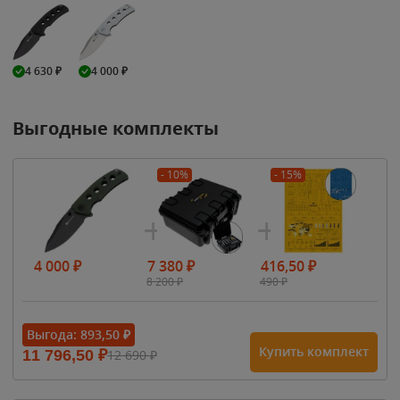
4 630
₽
4 000
₽
Выгодные комплекты
- 10%
- 15%
4 000
₽
7 380
₽
416,50
₽
8 200
₽
490
₽
Выгода:
893,50
₽
Купить комплект
11 796,50
₽
12 690
₽