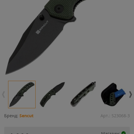
Бренд:
Sencut
Арт.:
S23068-3
Магазин: