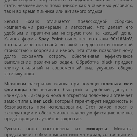
стать незаменимым помощником как в обычных условиях,
так и во время пикника или активного отдыха.
Sencut Excalis отличается превосходной сборкой,
компактными размерами и легкостью, что делает его
удобным и практичным инструментом на каждый день.
Клинок формы
Spay Point
выполнен из стали
9Cr18MoV
,
которая известна своей высокой твердостью и отличной
стойкостью к коррозии и износу. Эта сталь позволяет ножу
долго сохранять остроту, обеспечивая эффективное
выполнение различных задач. Обработка black придает
клинку стильный и современный вид, улучшая общую
эстетику ножа.
Механизм раскрытия клинка при помощи
шпенька
или
флиппера
обеспечивает быстрый и удобный доступ к
клинку. За фиксацию ножа в открытом положении отвечает
замок типа
Liner Lock
, который гарантирует надежность и
безопасность при использовании. Этот замок прост в
эксплуатации и обеспечивает надежную фиксацию клинка,
предотвращая случайное закрытие.
Рукоять ножа изготовлена из
микарты
. Микарта
представляет собой композитный материал, состоящий из