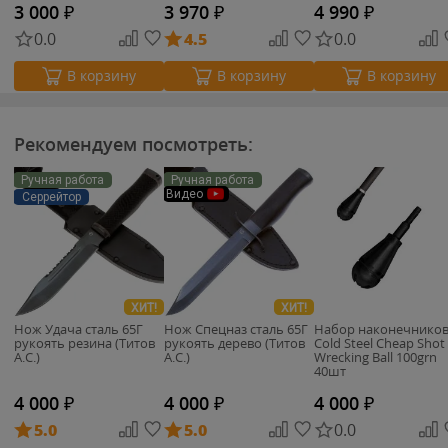
3 000
₽
3 970
₽
4 990
₽
0.0
4.5
0.0
В корзину
В корзину
В корзину
Рекомендуем посмотреть:
Ручная работа
Ручная работа
Видео
Серрейтор
ХИТ!
ХИТ!
Нож Удача сталь 65Г
Нож Спецназ сталь 65Г
Набор наконечнико
рукоять резина (Титов
рукоять дерево (Титов
Cold Steel Cheap Shot
А.С.)
А.С.)
Wrecking Ball 100grn
40шт
4 000
₽
4 000
₽
4 000
₽
5.0
5.0
0.0