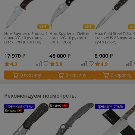
ХИТ!
ХИТ!
ХИ
Нож Spyderco Endura 4
Нож Spyderco Civilian
Нож Cold Steel Ti-lite 
сталь VG-10 рукоять
сталь VG-10 рукоять
сталь AUS-8A рукоять
Black FRN (C10FPBK)
G10 (C12GS)
Zy-Ex (26SP)
17 970
₽
48 000
₽
8 900
₽
4.3
5.0
4.9
В корзину
В корзину
В корзину
Рекомендуем посмотреть:
Видео
Премиум сталь
Премиум сталь
Видео