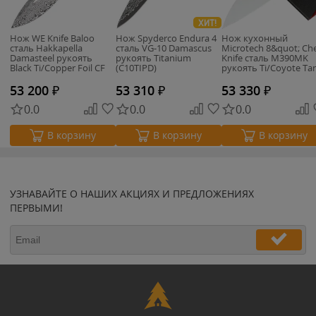
ХИТ!
Нож WE Knife Baloo
Нож Spyderco Endura 4
Нож кухонный
сталь Hakkapella
сталь VG-10 Damascus
Microtech 8&quot; Ch
Damasteel рукоять
рукоять Titanium
Knife сталь M390MK
Black Ti/Copper Foil CF
(C10TIPD)
рукоять Ti/Coyote Ta
(WE21033-DS1)
G10 (3000B-10CE)
53 200
₽
53 310
₽
53 330
₽
0.0
0.0
0.0
В корзину
В корзину
В корзину
УЗНАВАЙТЕ О НАШИХ АКЦИЯХ И ПРЕДЛОЖЕНИЯХ
ПЕРВЫМИ!