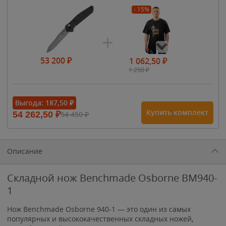
- 15%
53 200
₽
1 062,50
₽
1 250
₽
- 15%
Выгода:
187,50
₽
Купить комплект
54 262,50
₽
54 450
₽
1 615
₽
1 900
₽
1 900
₽
Описание
Складной нож Benchmade Osborne BM940-
1
Нож Benchmade Osborne 940-1 — это один из самых
популярных и высококачественных складных ножей,