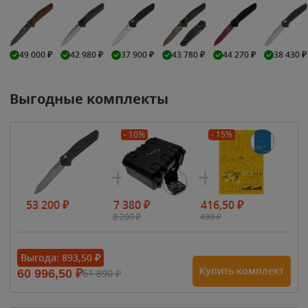
49 000
₽
42 980
₽
37 900
₽
43 780
₽
44 270
₽
38 430
₽
Выгодные комплекты
- 10%
- 15%
53 200
₽
7 380
₽
416,50
₽
8 200
₽
490
₽
Выгода:
893,50
₽
Купить комплект
60 996,50
₽
61 890
₽