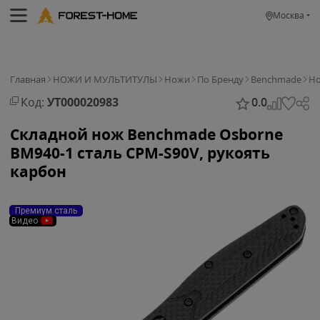
Москва
Главная
НОЖИ И МУЛЬТИТУЛЫ
Ножи
По Бренду
Benchmade
Но
Код:
УТ000020983
0.0
Складной нож Benchmade Osborne
BM940-1 сталь CPM-S90V, рукоять
карбон
Премиум сталь
Видео