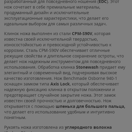
разработанный для повседневного ношения (
EDC
). Этот
нож сочетает в себе премиальные материалы,
продуманный дизайн и исключительные
эксплуатационные характеристики, что делает его
идеальным выбором для самых различных задач.
Клинок ножа выполнен из стали
CPM-S90V
, которая
известна своей исключительной твердостью,
износостойкостью и превосходной устойчивостью к
коррозии. Сталь CPM-S90V обеспечивает отличные
режущие свойства и длительное сохранение остроты, что
делает нож надежным инструментом для повседневного
использования. Обработка клинка
Stonewash
придает ему
элегантный и современный вид, подчеркивая высокое
качество изготовления. Нож Benchmade Osborne 940-1
оснащен замком типа
Axis Lock
, который обеспечивает
надежную фиксацию клинка в открытом положении и
предотвращает случайное закрытие ножа. Этот замок
известен своей прочностью и долговечностью. Нож
открывается с помощью
шпенька для большого пальца,
что делает его использование удобным и интуитивно
понятным.
Рукоять ножа изготовлена из
углеродного волокна