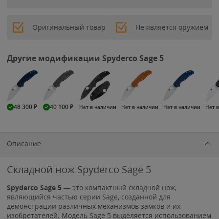
Оригинальный товар
Не является оружием
Другие модификации Spyderco Sage 5
48 300
₽
40 100
₽
Нет в наличии
Нет в наличии
Нет в наличии
Нет 
Описание
Складной нож Spyderco Sage 5
Spyderco Sage 5
— это компактный складной нож,
являющийся частью серии Sage, созданной для
демонстрации различных механизмов замков и их
изобретателей. Модель Sage 5 выделяется использованием