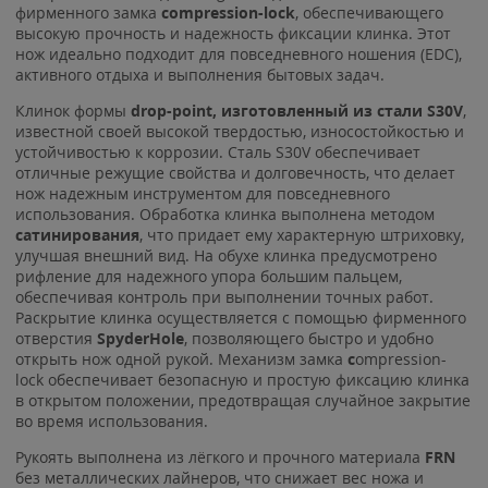
фирменного замка
c
ompression-lock
, обеспечивающего
высокую прочность и надежность фиксации клинка. Этот
нож идеально подходит для повседневного ношения (EDC),
активного отдыха и выполнения бытовых задач.
Клинок формы
drop-point, изготовленный из стали
S30V
,
известной своей высокой твердостью, износостойкостью и
устойчивостью к коррозии. Сталь S30V обеспечивает
отличные режущие свойства и долговечность, что делает
нож надежным инструментом для повседневного
использования. Обработка клинка выполнена методом
сатинирования
, что придает ему характерную штриховку,
улучшая внешний вид. На обухе клинка предусмотрено
рифление для надежного упора большим пальцем,
обеспечивая контроль при выполнении точных работ.
Раскрытие клинка осуществляется с помощью фирменного
отверстия
SpyderHole
, позволяющего быстро и удобно
открыть нож одной рукой. Механизм замка
c
ompression-
lock обеспечивает безопасную и простую фиксацию клинка
в открытом положении, предотвращая случайное закрытие
во время использования.
Рукоять выполнена из лёгкого и прочного материала
FRN
без металлических лайнеров, что снижает вес ножа и