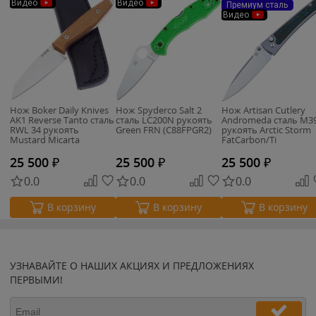
Видео
Видео
Премиум сталь
Видео
Нож Boker Daily Knives
Нож Spyderco Salt 2
Нож Artisan Cutlery
AK1 Reverse Tanto сталь
сталь LC200N рукоять
Andromeda сталь M3
RWL 34 рукоять
Green FRN (C88FPGR2)
рукоять Arctic Storm
Mustard Micarta
FatCarbon/Ti
(123502)
25 500
₽
25 500
₽
25 500
₽
0.0
0.0
0.0
В корзину
В корзину
В корзину
УЗНАВАЙТЕ О НАШИХ АКЦИЯХ И ПРЕДЛОЖЕНИЯХ
ПЕРВЫМИ!