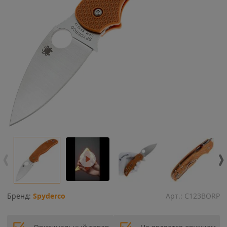
Бренд:
Spyderco
Арт.:
C123BORP