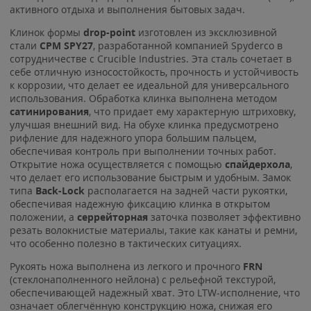
активного отдыха и выполнения бытовых задач.
Клинок формы
drop-point
изготовлен из эксклюзивной
стали
CPM SPY27
, разработанной компанией Spyderco в
сотрудничестве с Crucible Industries. Эта сталь сочетает в
себе отличную износостойкость, прочность и устойчивость
к коррозии, что делает ее идеальной для универсального
использования. Обработка клинка выполнена методом
сатинирования
, что придает ему характерную штриховку,
улучшая внешний вид. На обухе клинка предусмотрено
рифление для надежного упора большим пальцем,
обеспечивая контроль при выполнении точных работ.
Открытие ножа осуществляется с помощью
спайдерхола
,
что делает его использование быстрым и удобным. Замок
типа
Back-Lock
располагается на задней части рукоятки,
обеспечивая надежную фиксацию клинка в открытом
положении, а
серрейторная
заточка позволяет эффективно
резать волокнистые материалы, такие как канаты и ремни,
что особенно полезно в тактических ситуациях.
Рукоять ножа выполнена из легкого и прочного
FRN
(стеклонаполненного нейлона) с рельефной текстурой,
обеспечивающей надежный хват. Это LTW-исполнение, что
означает облегчённую конструкцию ножа, снижая его