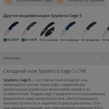
Оригинальный товар
Не является оружием
Другие модификации Spyderco Sage 5
48 300
₽
40 100
₽
Нет в наличии
Нет в наличии
Нет в наличии
Нет 
Описание
Складной нож Spyderco Sage 5 LTW
Spyderco Sage 5
— это компактный складной нож,
являющийся частью серии Sage, созданной для
демонстрации различных механизмов замков и их
изобретателей. Модель Sage 5 выделяется использованием
фирменного замка
c
ompression-lock, обеспечивающего
высокую прочность и надежность фиксации клинка. Этот
нож идеально подходит для повседневного ношения (EDC),