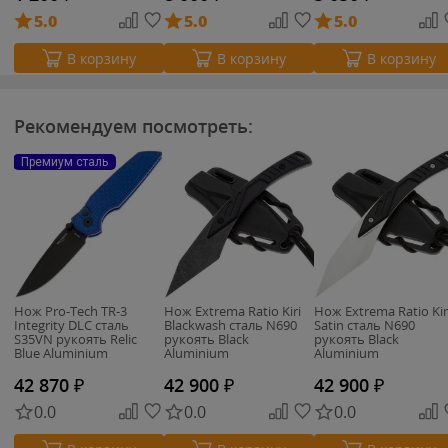
5.0
5.0
5.0
В корзину
В корзину
В корзину
Рекомендуем посмотреть:
Премиум сталь
Нож Pro-Tech TR-3
Нож Extrema Ratio Kiri
Нож Extrema Ratio Kir
Integrity DLC сталь
Blackwash сталь N690
Satin сталь N690
S35VN рукоять Relic
рукоять Black
рукоять Black
Blue Aluminium
Aluminium
Aluminium
42 870
₽
42 900
₽
42 900
₽
0.0
0.0
0.0