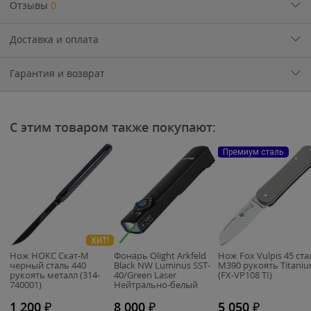
Отзывы
0
Доставка и оплата
Гарантия и возврат
С этим товаром также покупают:
Премиум сталь
ХИТ!
Нож НОКС Скат-М
Фонарь Olight Arkfeld
Нож Fox Vulpis 45 ста
черный сталь 440
Black NW Luminus SST-
M390 рукоять Titani
рукоять металл (314-
40/Green Laser
(FX-VP108 TI)
740001)
Нейтрально-белый
1000 люмен
1 200
₽
8 000
₽
5 050
₽