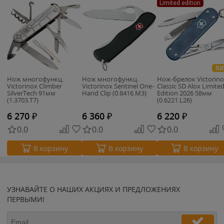
Limited edition
ХИ
Нож многофункц.
Нож многофункц.
Нож-брелок Victorin
Victorinox Climber
Victorinox Sentinel One-
Classic SD Alox Limite
SilverTech 91мм
Hand Clip (0.8416.M3)
Edition 2026 58мм
(1.3703.T7)
(0.6221.L26)
6 270
₽
6 360
₽
6 220
₽
0.0
0.0
0.0
В корзину
В корзину
В корзину
УЗНАВАЙТЕ О НАШИХ АКЦИЯХ И ПРЕДЛОЖЕНИЯХ
ПЕРВЫМИ!