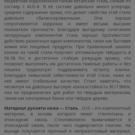
бюджетная коррозионностойкая китайская сталь, схожая по
составу с AUS-8. В её составе довольно много углерода,
среднее содержание хрома, что делает свойства этой стали
довольно сбалансированными. Она хорошо
сопротивляется коррозии и имеет весьма высокие
показатели прочности. Благодаря выгодному сочетанию
легирующих компонентов сталь хорошо противостоит
действию различных едких компонентов, таких как бытовая
химия или пищевые продукты. При правильной закалке
клинок из такой стали получает оптимальную твёрдость в
56-58 hrc и достаточно стойкую режущую кромку, что
позволит выполнять им достаточно тяжёлые работы и без
лишних трудозатрат поддерживать остроту клинка.
Благодаря невысокой себестоимости этой стали, ножи из
неё имеют стабильное качество. Стоит заметить, что
несмотря на довольно высокую износостойкость 8Cr13MoV,
она не предназначен для работ по твёрдым материалам,
таким как консервные банки или твёрдое дерево.
Материал рукояти ножа — Сталь .
G10 – это композитный
материал, в основе которого лежат стеклоткань и
эпоксидная смола. Стекловолокно вымачивается в
эпоксидной смоле, после чего подвергается сжатию. На
выходе получается прочный и неприхотливый материал,