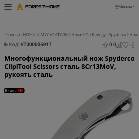
Москва
Главная
НОЖИ И МУЛЬТИТУЛЫ
Ножи
По Бренду
Spyderco
Нож 
Код:
УТ000006917
0.0
Многофункциональный нож Spyderco
ClipiTool Scissors сталь 8Cr13MoV,
рукоять сталь
Видео