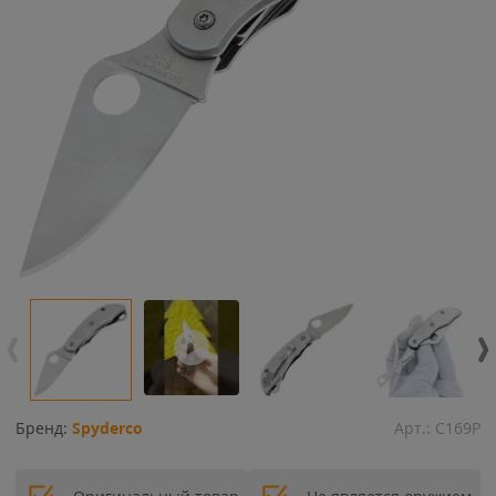
Бренд:
Spyderco
Арт.:
C169P