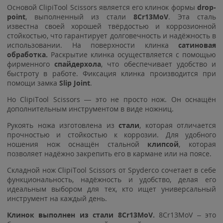
Основой ClipiTool Scissors является его клинок формы
drop-
point
, выполненный из стали
8Cr13MoV
. Эта сталь
известна своей хорошей твёрдостью и коррозионной
стойкостью, что гарантирует долговечность и надёжность в
использовании. На поверхности клинка
сатиновая
обработка.
Раскрытие клинка осуществляется с помощью
фирменного
спайдерхола
, что обеспечивает удобство и
быстроту в работе. Фиксация клинка производится при
помощи замка
Slip Joint
.
Но ClipiTool Scissors — это не просто нож. Он оснащён
дополнительным инструментом в виде ножниц.
Рукоять ножа изготовлена из
стали
, которая отличается
прочностью и стойкостью к коррозии. Для удобного
ношения нож оснащён стальной
клипсой
, которая
позволяет надёжно закрепить его в кармане или на поясе.
Складной нож ClipiTool Scissors от Spyderco сочетает в себе
функциональность, надёжность и удобство, делая его
идеальным выбором для тех, кто ищет универсальный
инструмент на каждый день.
Клинок выполнен из стали
8Cr13MoV.
8Cr13MoV – это