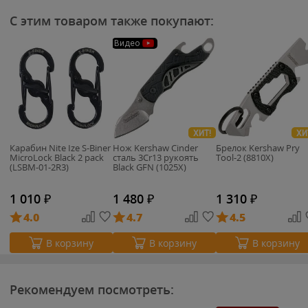
С этим товаром также покупают:
Видео
ХИТ!
ХИ
Карабин Nite Ize S-Biner
Нож Kershaw Cinder
Брелок Kershaw Pry
MicroLock Black 2 pack
cталь 3Cr13 рукоять
Tool-2 (8810X)
(LSBM-01-2R3)
Black GFN (1025X)
1 010
₽
1 480
₽
1 310
₽
4.0
4.7
4.5
В корзину
В корзину
В корзину
Рекомендуем посмотреть: