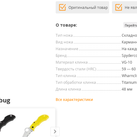
Оригинальный товар
Не яв
О товаре:
Перейт
Тип ножа
Складн
Вид ножа
Карман
Назначение
На кажд
Бренд
Spyderc
Материал клинка
VG-10
Твердость стали (HRC)
59 — 60
Тип клинка
Wharncli
Тип обработки клинка
Titanium 
Длина клинка
48 мм
bug
Все характеристики