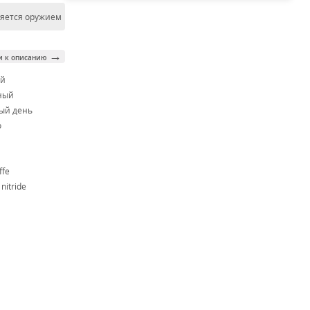
ляется оружием
→
и к описанию
ой
ный
ый день
o
ffe
nitride