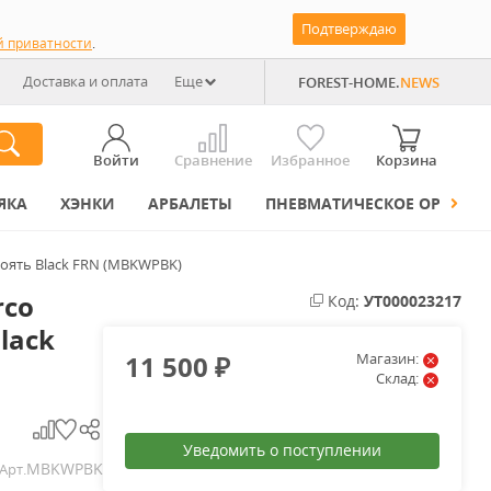
Подтверждаю
й приватности
.
Доставка и оплата
Еще
FOREST-HOME.
NEWS
Войти
Сравнение
Избранное
Корзина
ЯКА
ХЭНКИ
АРБАЛЕТЫ
ПНЕВМАТИЧЕСКОЕ ОРУЖИЕ
укоять Black FRN (MBKWPBK)
rco
Код:
УТ000023217
lack
11 500
Магазин:
₽
Склад:
Уведомить о поступлении
MBKWPBK
Арт.