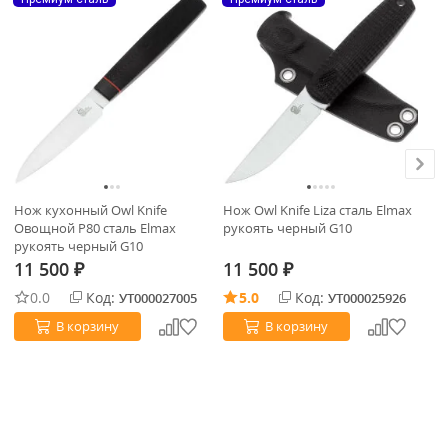
Нож кухонный Owl Knife
Нож Owl Knife Liza сталь Elmax
Но
Овощной P80 сталь Elmax
рукоять черный G10
ру
рукоять черный G10
11 500
11 500
1
₽
₽
0.0
Код:
5.0
Код:
УТ000027005
УТ000025926
В корзину
В корзину