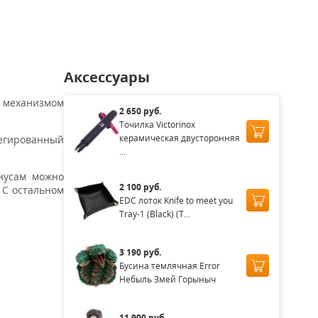
Аксессуары
м механизмом
2 650 руб.
Точилка Victorinox
керамическая двусторонняя
легированный
...
нусам можно
2 100 руб.
 С остальном
EDC лоток Knife to meet you
Tray-1 (Black) (T...
3 190 руб.
Бусина темлячная Error
Небыль Змей Горыныч
11 900 руб.