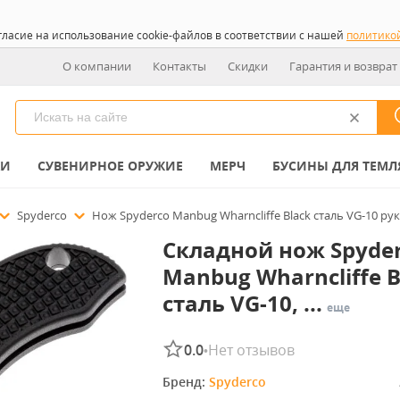
гласие на использование cookie-файлов в соответствии с нашей
политико
О компании
Контакты
Скидки
Гарантия и возврат
КИ
СУВЕНИРНОЕ ОРУЖИЕ
МЕРЧ
БУСИНЫ ДЛЯ ТЕМЛ
Spyderco
Нож Spyderco Manbug Wharncliffe Black сталь VG-10 р
Складной нож Spyde
Manbug Wharncliffe B
сталь VG-10, ...
еще
0.0
Нет отзывов
•
Бренд: 
Spyderco