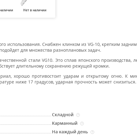
 наличии
Нет в наличии
Нет в наличии
Нет в наличии
го использования. Снабжен клинком из VG-10, крепким задни
 подойдет для множества разноплановых задач.
ачественной стали VG10. Это сплав японского производства, 
собствует длительному сохранению режущей кромки.
иал, хорошо противостоит ударам и открытому огню. К ми
атуре ниже 17 градусов, ударная прочность может снизиться.
Складной
?
Карманный
?
На каждый день
?