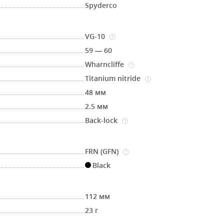
Spyderco
VG-10
?
59 — 60
Wharncliffe
?
Titanium nitride
?
48 мм
2.5 мм
Back-lock
?
FRN (GFN)
?
Black
112 мм
23 г