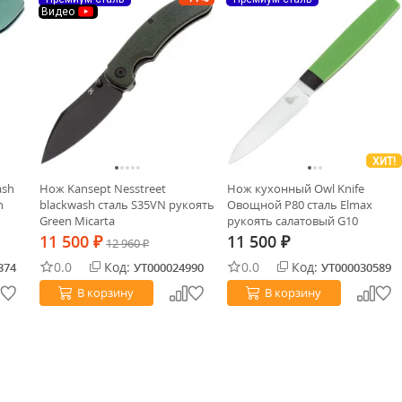
Видео
ХИТ!
ash
Нож Kansept Nesstreet
Нож кухонный Owl Knife
n
blackwash сталь S35VN рукоять
Овощной P80 сталь Elmax
Green Micarta
рукоять салатовый G10
11 500
11 500
₽
12 960
₽
₽
0.0
Код:
0.0
Код:
374
УТ000024990
УТ000030589
В корзину
В корзину