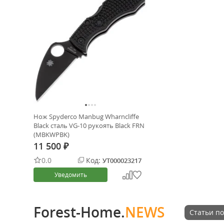
Нож Spyderco Manbug Wharncliffe
Black сталь VG-10 рукоять Black FRN
(MBKWPBK)
11 500
₽
0.0
Код:
УТ000023217
Уведомить
Forest-Home.
NEWS
Статьи по