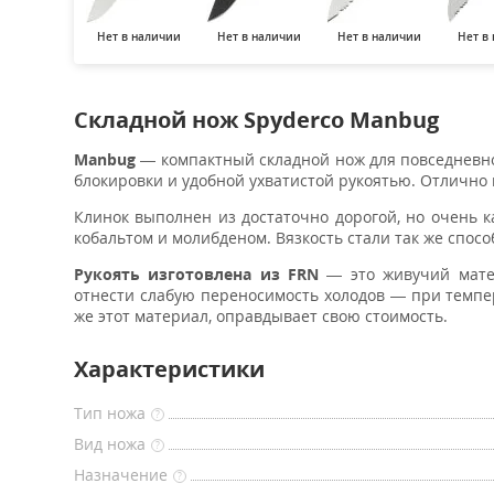
Нет в наличии
Нет в наличии
Нет в наличии
Нет в
Складной нож Spyderco Manbug
Manbug
— компактный складной нож для повседневно
блокировки и удобной ухватистой рукоятью. Отлично
Клинок выполнен из достаточно дорогой, но очень к
кобальтом и молибденом. Вязкость стали так же спо
Рукоять изготовлена из FRN
— это живучий матер
отнести слабую переносимость холодов — при темпер
же этот материал, оправдывает свою стоимость.
Характеристики
Тип ножа
?
Вид ножа
?
Назначение
?