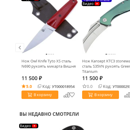
Видео
S сталь
Нож Owl Knife Tyto XS сталь
Нож Kansept KTC3 stonew
а Байкал
N690 рукоять микарта Вишня
сталь S35VN рукоять Gree
Titanium
11 500
11 500
₽
₽
5.0
Код:
0.0
Код:
0033671
УТ000018954
УТ000029
В корзину
В корзину
ВЫ НЕДАВНО СМОТРЕЛИ
Видео