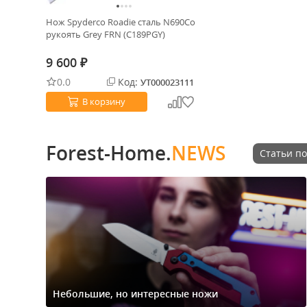
Нож Spyderco Roadie cталь N690Co
рукоять Grey FRN (C189PGY)
9 600
₽
0.0
Код:
УТ000023111
В корзину
Forest-Home.
NEWS
Статьи по
Небольшие, но интересные ножи