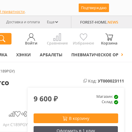
Подтверждаю
й приватности
.
Доставка и оплата
Еще
FOREST-HOME.
NEWS
Войти
Сравнение
Избранное
Корзина
ЯКА
ХЭНКИ
АРБАЛЕТЫ
ПНЕВМАТИЧЕСКОЕ ОРУЖИЕ
C189PGY)
rco
Код:
УТ000023111
9 600
Магазин:
₽
Склад:
В корзину
C189PGY
Арт.
Оформить в 1 клик