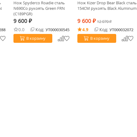
ь
Нож Spyderco Roadie cталь
Нож Kizer Drop Bear Black сталь
N
N690Co рукоять Green FRN
154CM рукоять Black Aluminum
(C189PGR)
9 600
9 600
₽
₽
12 070
₽
0.0
Код:
4.9
Код:
288
УТ000030545
УТ000032072
В корзину
В корзину