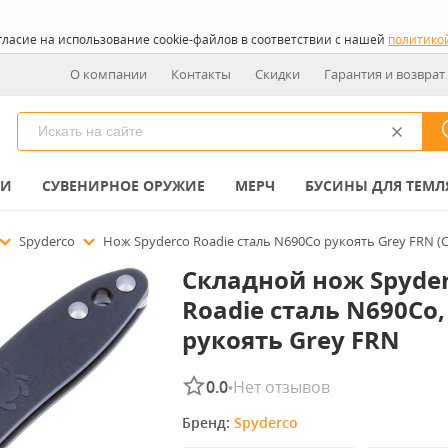
гласие на использование cookie-файлов в соответствии с нашей
политико
О компании
Контакты
Скидки
Гарантия и возврат
КИ
СУВЕНИРНОЕ ОРУЖИЕ
МЕРЧ
БУСИНЫ ДЛЯ ТЕМЛ
Spyderco
Нож Spyderco Roadie cталь N690Co рукоять Grey FRN (
Складной нож Spyde
Roadie сталь N690Co,
рукоять Grey FRN
0.0
Нет отзывов
•
Бренд: 
Spyderco