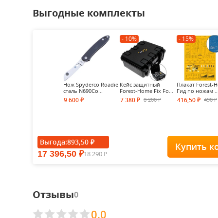
Выгодные комплекты
- 10%
- 15%
Нож Spyderco Roadie
Кейс защитный
Плакат Forest-
cталь N690Co...
Forest-Home Fix Fo...
Гид по ножам ..
8 200
490
9 600
7 380
416,50
₽
₽
₽
₽
₽
Выгода:
893,50
₽
Купить к
17 396,50
18 290
₽
₽
Отзывы
0
0.0