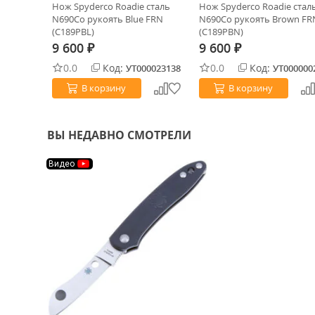
ime сталь
Нож Spyderco Roadie cталь
Нож Spyderco Roadie cтал
ay
N690Co рукоять Blue FRN
N690Co рукоять Brown FR
1)
(C189PBL)
(C189PBN)
9 600
9 600
₽
₽
0.0
Код:
0.0
Код:
0033374
УТ000023138
УТ000000
В корзину
В корзину
ВЫ НЕДАВНО СМОТРЕЛИ
Видео