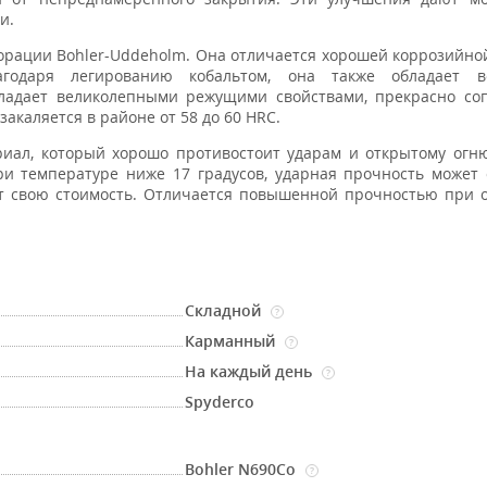
и.
орации Bohler-Uddeholm. Она отличается хорошей коррозийно
годаря легированию кобальтом, она также обладает в
бладает великолепными режущими свойствами, прекрасно со
акаляется в районе от 58 до 60 HRC.
иал, который хорошо противостоит ударам и открытому огн
и температуре ниже 17 градусов, ударная прочность может 
т свою стоимость. Отличается повышенной прочностью при 
Складной
?
Карманный
?
На каждый день
?
Spyderco
Bohler N690Co
?