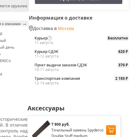
ляется оружием
Информация о доставке
→
и к описанию
Доставка в
Москва
ой
Курьер
Бесплатно
ный
11 августа
ый день
Курьер СДЭК
620
₽
o
11-12 августа
N690Co
Пункт выдачи заказов СДЭК
370
₽
10-11 августа
ot
Транспортная компания
2 193
₽
12-14 августа
Аксессуары
сторические
7 900 руб.
й. В отличие
Точильный камень Spyderco
контроль над
Double Stuff medium...
дели Roadie