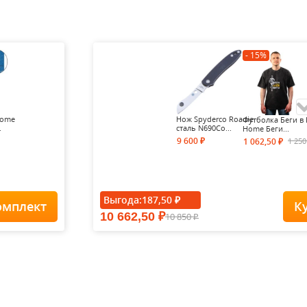
- 15%
Home
Нож Spyderco Roadie
Футболка Беги в 
.
cталь N690Co...
Home Беги...
9 600
1 25
1 062,50
₽
₽
- 15%
Выгода:
187,50
₽
омплект
К
10 662,50
10 850
₽
Футболка Forest-
₽
Redes...
1 900
1
1 615
₽
₽