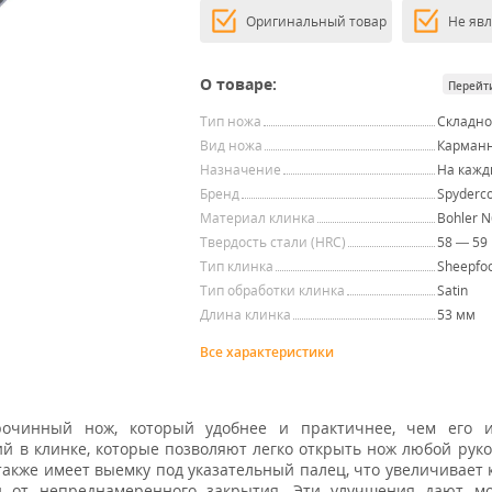
Оригинальный товар
Не яв
О товаре:
Перейт
Тип ножа
Складн
Вид ножа
Карман
Назначение
На кажд
Бренд
Spyderc
Материал клинка
Bohler 
Твердость стали (HRC)
58 — 59
Тип клинка
Sheepfo
Тип обработки клинка
Satin
Длина клинка
53 мм
Все характеристики
очинный нож, который удобнее и практичнее, чем его и
й в клинке, которые позволяют легко открыть нож любой руко
акже имеет выемку под указательный палец, что увеличивает 
 от непреднамеренного закрытия. Эти улучшения дают мо