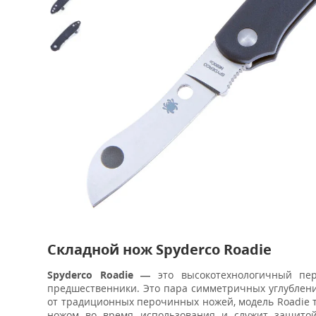
Складной нож Spyderco Roadie
Spyderco Roadie —
это высокотехнологичный пер
предшественники. Это пара симметричных углублени
от традиционных перочинных ножей, модель Roadie т
ножом во время использования и служит защитой