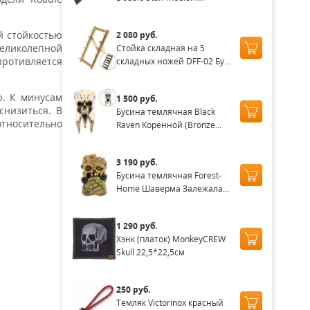
й стойкостью
2 080 руб.
еликолепной
Стойка складная на 5
противляется
складных ножей DFF-02 Бу...
ю. К минусам
1 500 руб.
снизиться. В
Бусина темлячная Black
относительно
Raven Коренной (Bronze...
3 190 руб.
Бусина темлячная Forest-
Home Шаверма Залежала...
1 290 руб.
Хэнк (платок) MonkeyCREW
Skull 22,5*22,5см
250 руб.
Темляк Victorinox красный