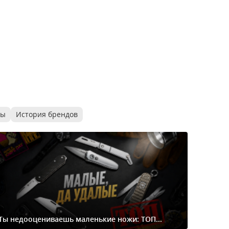
ры
История брендов
Ты недооцениваешь маленькие ножи: ТОП...