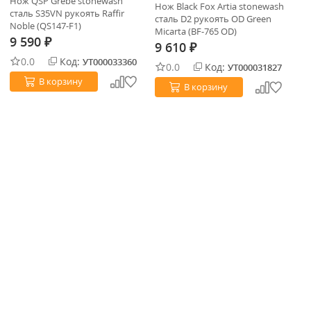
Нож QSP Grebe stonewash
Нож Black Fox Artia stonewash
Но
сталь S35VN рукоять Raffir
сталь D2 рукоять OD Green
st
Noble (QS147-F1)
Micarta (BF-765 OD)
Bl
9 590
₽
9 610
9
₽
0.0
Код:
УТ000033360
0.0
Код:
УТ000031827
В корзину
В корзину