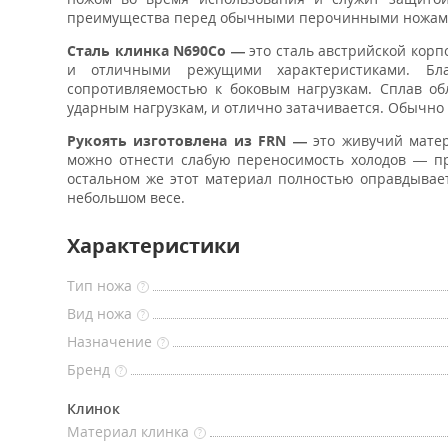
преимущества перед обычными перочинными ножам
Сталь клинка N690Co —
это сталь австрийской корп
и отличными режущими характеристиками. Бла
сопротивляемостью к боковым нагрузкам. Сплав о
ударным нагрузкам, и отлично затачивается. Обычно з
Рукоять изготовлена из FRN —
это живучий матер
можно отнести слабую переносимость холодов — пр
остальном же этот материал полностью оправдывае
небольшом весе.
Характеристики
Тип ножа
?
Вид ножа
?
Назначение
?
Бренд
?
Клинок
Материал клинка
?