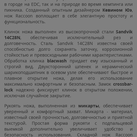
в городе на EDC, так и на природе во время кемпинга или
пикника. Созданный опытным дизайнером
Кевином Юэ
,
нож Raccoon воплощает в себе элегантную простоту и
функциональность.
Клинок ножа выполнен из высокопрочной стали
Sandvik
14C28N
, обеспечивая исключительный рез и
долговечность. Сталь Sandvik 14C28N известна своей
способностью долго сохранять заточку, коррозионной
стойкостью и превосходными рабочими характеристиками.
Обработка клинка
blacwash
придает ему изысканный и
строгий вид. Двухсторонний шпенек и керамический
шарикоподшипник в осевом узле обеспечивают быстрое и
плавное открытие ножа, делая его использование
максимально комфортным и безопасным. Замок
crossbar-
lock
надежно фиксирует клинок в открытом положении,
исключая случайное закрытие.
Рукоять ножа, выполненная из
микарты
, обеспечивает
уверенный и комфортный захват. Микарта - материал,
известный своей прочностью, долговечностью и приятной
текстурой. Простая форма рукояти с подпальцевой
выемкой дополнительно увеличивает удобство и
безопасность использования. Складной нож Raccoon