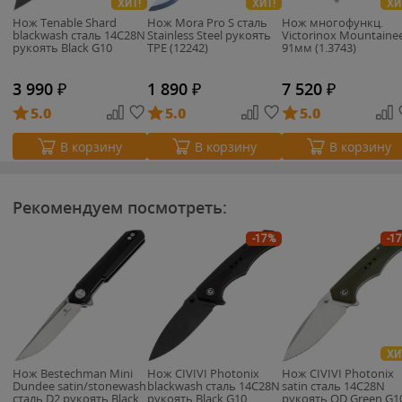
ХИТ!
ХИТ!
ХИ
Нож Tenable Shard
Нож Mora Pro S сталь
Нож многофункц.
blackwash сталь 14C28N
Stainless Steel рукоять
Victorinox Mountaine
рукоять Black G10
TPE (12242)
91мм (1.3743)
3 990
₽
1 890
₽
7 520
₽
5.0
5.0
5.0
В корзину
В корзину
В корзину
Рекомендуем посмотреть:
-17%
-1
ХИ
Нож Bestechman Mini
Нож CIVIVI Photonix
Нож CIVIVI Photonix
Dundee satin/stonewash
blackwash сталь 14C28N
satin сталь 14C28N
сталь D2 рукоять Black
рукоять Black G10
рукоять OD Green G1