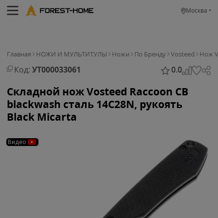
Москва
Главная
НОЖИ И МУЛЬТИТУЛЫ
Ножи
По Бренду
Vosteed
Нож V
Код:
УТ000033061
0.0
Складной нож Vosteed Raccoon CB
blackwash сталь 14C28N, рукоять
Black Micarta
Видео