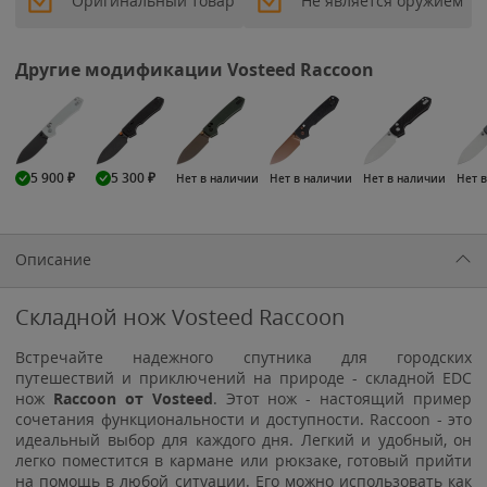
Оригинальный товар
Не является оружием
Другие модификации Vosteed Raccoon
5 900
₽
5 300
₽
Нет в наличии
Нет в наличии
Нет в наличии
Нет 
Описание
Складной нож Vosteed Raccoon
Встречайте надежного спутника для городских
путешествий и приключений на природе - складной EDC
нож
Raccoon от Vosteed
. Этот нож - настоящий пример
сочетания функциональности и доступности. Raccoon - это
идеальный выбор для каждого дня. Легкий и удобный, он
легко поместится в кармане или рюкзаке, готовый прийти
на помощь в любой ситуации. Его можно использовать как