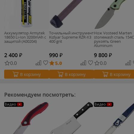
Аккумулятор Armytek
Точильный инструмент
Нож Vosteed Marten
18650 Li-Ion 3200mAh с
Kizlyar Supreme RZR-X3
stonewash сталь 154
защитой (A00204)
400 grit
рукоять Green
Aluminum
2 400
₽
990
₽
9 800
₽
0.0
5.0
0.0
В корзину
В корзину
В корзину
Рекомендуем посмотреть:
Видео
Видео