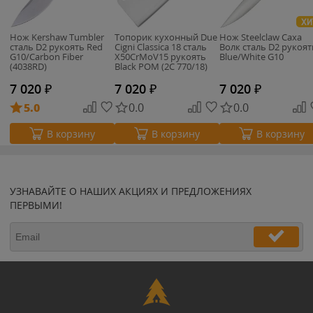
ХИ
Нож Kershaw Tumbler
Топорик кухонный Due
Нож Steelclaw Саха
сталь D2 рукоять Red
Cigni Classica 18 cталь
Волк сталь D2 рукоят
G10/Carbon Fiber
X50CrMoV15 рукоять
Blue/White G10
(4038RD)
Black POM (2C 770/18)
7 020
₽
7 020
₽
7 020
₽
5.0
0.0
0.0
В корзину
В корзину
В корзину
УЗНАВАЙТЕ О НАШИХ АКЦИЯХ И ПРЕДЛОЖЕНИЯХ
ПЕРВЫМИ!