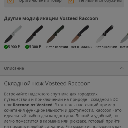
Оригинальный товар
Не является оружием
Другие модификации Vosteed Raccoon
5 900
₽
5 300
₽
Нет в наличии
Нет в наличии
Нет в наличии
Нет 
Описание
Складной нож Vosteed Raccoon
Встречайте надежного спутника для городских
путешествий и приключений на природе - складной EDC
нож
Raccoon от Vosteed
. Этот нож - настоящий пример
сочетания функциональности и доступности. Raccoon - это
идеальный выбор для каждого дня. Легкий и удобный, он
легко поместится в кармане или рюкзаке, готовый прийти
на помощь в любой ситуации. Его можно использовать как