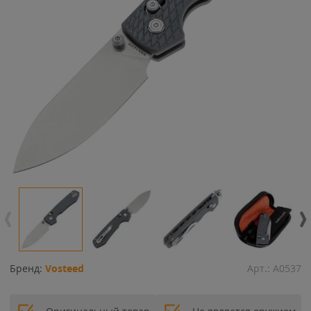
Бренд:
Vosteed
Арт.:
A0537