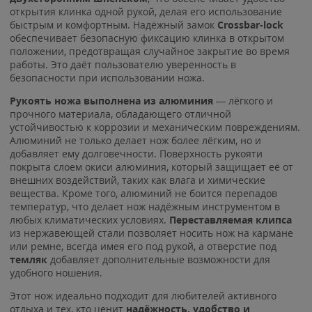
открытия клинка одной рукой, делая его использование
быстрым и комфортным. Надёжный замок
Crossbar-lock
обеспечивает безопасную фиксацию клинка в открытом
положении, предотвращая случайное закрытие во время
работы. Это даёт пользователю уверенность в
безопасности при использовании ножа.
Рукоять ножа выполнена из алюминия
— лёгкого и
прочного материала, обладающего отличной
устойчивостью к коррозии и механическим повреждениям.
Алюминий не только делает нож более лёгким, но и
добавляет ему долговечности. Поверхность рукояти
покрыта слоем окиси алюминия, который защищает её от
внешних воздействий, таких как влага и химические
вещества. Кроме того, алюминий не боится перепадов
температур, что делает нож надёжным инструментом в
любых климатических условиях.
Переставляемая
к
липса
из нержавеющей стали позволяет носить нож на кармане
или ремне, всегда имея его под рукой, а отверстие под
темляк
добавляет дополнительные возможности для
удобного ношения.
Этот нож идеально подходит для любителей активного
отдыха и тех, кто ценит
надёжность, удобство и