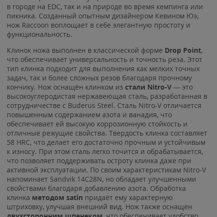
в городе на EDC, так и на природе во время кемпинга или
пикника. Созданный опытным дизайнером Кевином Юэ,
нож Raccoon воплощает в себе элегантную простоту и
функциональность.
Клинок ножа выполнен в классической форме
Drop Point
,
что обеспечивает универсальность и точность реза. Этот
тип клинка подходит для выполнения как мелких точных
задач, так и более сложных резов благодаря прочному
кончику. Нож оснащён клинком из
стали Nitro-V
— это
высокоуглеродистая нержавеющая сталь, разработанная в
сотрудничестве с Buderus Steel. Сталь Nitro-V отличается
повышенным содержанием азота и ванадия, что
обеспечивает ей высокую коррозионную стойкость и
отличные режущие свойства. Твердость клинка составляет
58 HRC, что делает его достаточно прочным и устойчивым
к износу. При этом сталь легко точится и обрабатывается,
что позволяет поддерживать остроту клинка даже при
активной эксплуатации. По своим характеристикам Nitro-V
напоминает Sandvik 14C28N, но обладает улучшенными
свойствами благодаря добавлению азота. Обработка
клинка
методом satin
придаёт ему характерную
штриховку, улучшая внешний вид. Нож также оснащён
двухсторонним
шпенеком
, что обеспечивает удобство