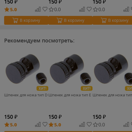
150
₽
150
₽
150
₽
5.0
0.0
0.0
В корзину
В корзину
В корзину
Рекомендуем посмотреть:
ХИТ!
ХИТ!
ХИ
Шпенек для ножа тип D
Шпенек для ножа тип E
Шпенек для ножа тип
150
₽
150
₽
150
₽
5.0
5.0
0.0