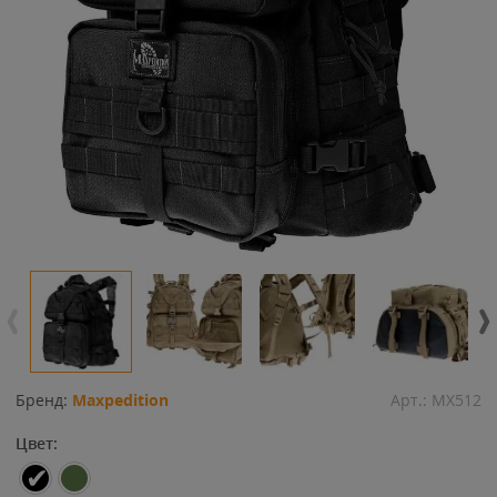
Бренд:
Maxpedition
Арт.:
MX512
Цвет: