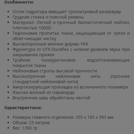
Особенности:
Отсек гидратора вмещает трехлитровый резервуар
Грудная стяжка и поясной ремень
Материал: Легкий и прочный баллистический нейлон,
плотностью 1000D
Тефлоновая пропитка ткани, защищающая от грязи и
облегчающая чистку
Высокопрочные молнии фирмы YKK
Фурнитура от UTX-Duraflex с низким уровнем звука при
закрывании пряжек
Тройное полиуретановое водоотталкивающее
покрытие ткани
Нейлоновые стропы высокой прочности
Высокопрочная нейлоновая нить (прочнее
стандартной нейлоновой нити)
Амортизирующая прокладка из вспененного полимера
Язычки молний из паракорда
Внутренние швы обработаны лентой
Характеристики:
Размеры главного отделения: 355 x 165 x 393 мм
Объем: 23 литров
Вес: 1360 гр