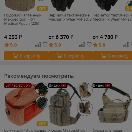
ХИТ!
ХИ
Подсумок аптечный
Перчатки тактические
Перчатки тактически
Maxpedition FR-1
Mechanix Wear M-Pact 3
Mechanix Wear M-Pac
Medical Pouch (226)
4 250
₽
от 6 370
₽
от 4 780
₽
5.0
5.0
5.0
В корзину
В корзину
В корзину
Рекомендуем посмотреть:
Limited edition
Видео
Видео
ХИТ!
Сумка для 40 складных
Рюкзак Maxpedition
Сумка плечевая