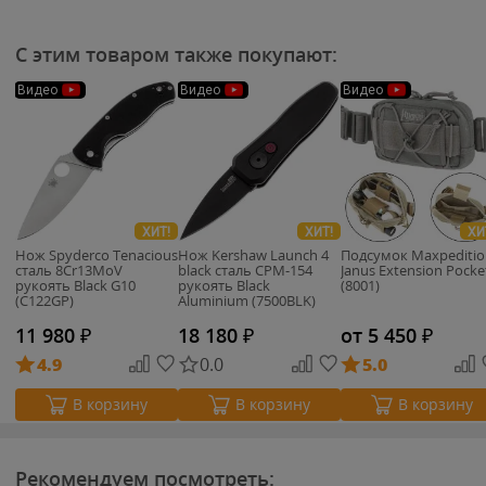
С этим товаром также покупают:
Видео
Видео
Видео
ХИТ!
ХИТ!
ХИ
Нож Spyderco Tenacious
Нож Kershaw Launch 4
Подсумок Maxpeditio
сталь 8Cr13MoV
black сталь CPM-154
Janus Extension Pocke
рукоять Black G10
рукоять Black
(8001)
(C122GP)
Aluminium (7500BLK)
11 980
₽
18 180
₽
от 5 450
₽
4.9
0.0
5.0
В корзину
В корзину
В корзину
Рекомендуем посмотреть: