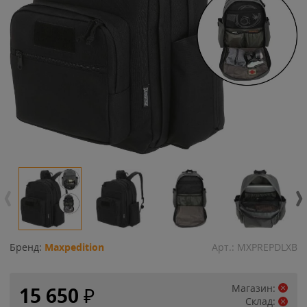
Бренд:
Maxpedition
Арт.:
MXPREPDLXB
Магазин:
15 650
₽
Склад: