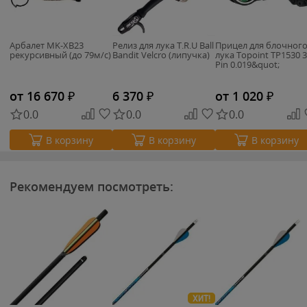
Арбалет MK-XB23
Релиз для лука T.R.U Ball
Прицел для блочног
рекурсивный (до 79м/с)
Bandit Velcro (липучка)
лука Topoint TP1530 3
Pin 0.019&quot;
от 16 670
₽
6 370
₽
от 1 020
₽
0.0
0.0
0.0
В корзину
В корзину
В корзину
Рекомендуем посмотреть:
ХИТ!