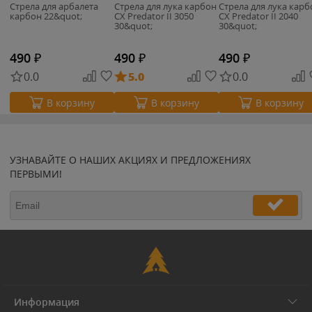
Стрела для арбалета
Стрела для лука карбон
Стрела для лука карб
карбон 22&quot;
CX Predator II 3050
CX Predator II 2040
30&quot;
30&quot;
490
₽
490
₽
490
₽
0.0
5.0
0.0
В корзину
В корзину
В корзину
УЗНАВАЙТЕ О НАШИХ АКЦИЯХ И ПРЕДЛОЖЕНИЯХ
ПЕРВЫМИ!
Информация