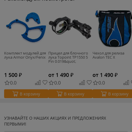
Комплект модулей для
Прицел для блочного
Чехол для релиза
лука Armor Onyx/Fenix
лука Topoint TP1550 5
Avalon TEC X
Pin 0.019&quot;
1 500
₽
от 1 490
₽
от 1 490
₽
0.0
0.0
0.0
В корзину
В корзину
В корзину
УЗНАВАЙТЕ О НАШИХ АКЦИЯХ И ПРЕДЛОЖЕНИЯХ
ПЕРВЫМИ!