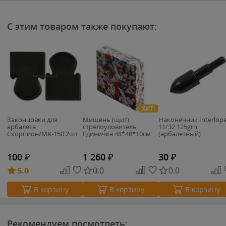
С этим товаром также покупают:
ХИТ!
Законцовки для
Мишень (щит)
Наконечник Interlop
арбалета
стрелоуловитель
11/32 125grn
Скорпион/MK-150 2шт
Единичка 48*48*10см
(арбалетный)
100
₽
1 260
₽
30
₽
5.0
0.0
0.0
В корзину
В корзину
В корзину
Рекомендуем посмотреть: