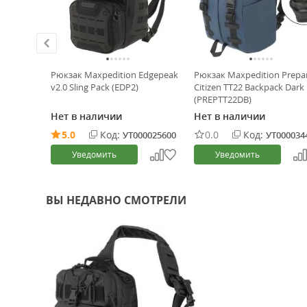
tity 16
Рюкзак Maxpedition Edgepeak
Рюкзак Maxpedition Prepa
TTSL16AS)
v2.0 Sling Pack (EDP2)
Citizen TT22 Backpack Dark
(PREPTT22DB)
Нет в наличии
Нет в наличии
5.0
Код:
0.0
Код:
0024447
УТ000025600
УТ000034
Уведомить
Уведомить
ВЫ НЕДАВНО СМОТРЕЛИ