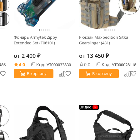
Фонарь Armytek Zippy
Рюкзак Maxpedition Sitka
Extended Set (F06101)
Gearslinger (431)
от
2 400
от
13 450
₽
₽
4.0
Код:
0.0
Код:
486
УТ000033830
УТ000028118
В корзину
В корзину
Видео