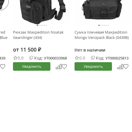
red
Рюкзак Maxpedition Noatak
Сумка плечевая Maxpedition
 Blue
Gearslinger (434)
Mongo Versipack Black (0439B)
от
11 500
Нет в наличии
₽
0.0
Код:
0.0
Код:
439
УТ000033968
УТ000025813
Уведомить
Уведомить