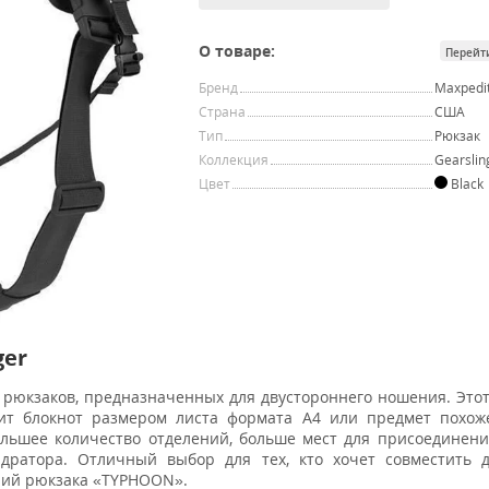
О товаре:
Перейт
Бренд
Maxpedi
Страна
США
Тип
Рюкзак
Коллекция
Gearslin
Цвет
Black
ger
рюкзаков, предназначенных для двустороннего ношения. Это
тит блокнот размером листа формата А4 или предмет похож
льшее количество отделений, больше мест для присоединен
идратора. Отличный выбор для тех, кто хочет совместить 
ний рюкзака «TYPHOON».