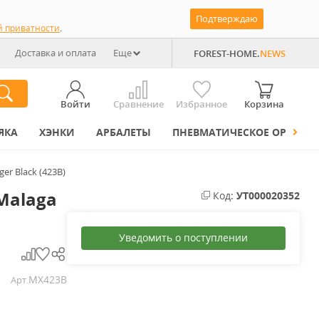
Подтверждаю
й приватности
.
Доставка и оплата
Еще
FOREST-HOME.
NEWS
Войти
Сравнение
Избранное
Корзина
ЯКА
ХЭНКИ
АРБАЛЕТЫ
ПНЕВМАТИЧЕСКОЕ ОРУЖИЕ
er Black (423B)
Malaga
Код:
УТ000020352
Уведомить о поступлении
MX423B
Арт.