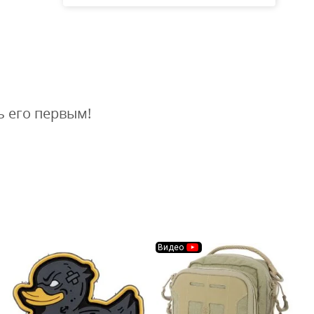
ь его первым!
Видео
В