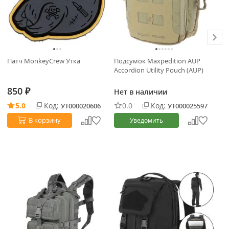
Патч MonkeyCrew Утка
Подсумок Maxpedition AUP
Рю
Accordion Utility Pouch (AUP)
v2
850
Нет в наличии
Не
₽
5.0
Код:
0.0
Код:
УТ000020606
УТ000025597
В корзину
Уведомить