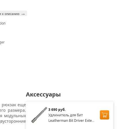
→
и к описанию
tion
ger
Аксессуары
т рюкзак еще
3 690 руб.
его размера.
Удлинитель для бит
ия модульных
Leatherman Bit Driver Exte...
двусторонние