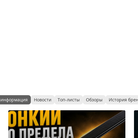
 информация
Новости
Топ-листы
Обзоры
История бре