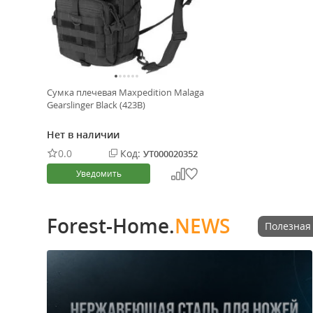
Сумка плечевая Maxpedition Malaga
Gearslinger Black (423B)
Нет в наличии
0.0
Код:
УТ000020352
Уведомить
Forest-Home.
NEWS
Полезная