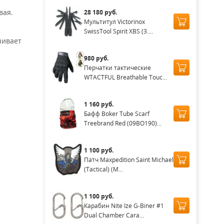
вая.
28 180 руб.
Мультитул Victorinox
SwissTool Spirit XBS (3....
чивает
980 руб.
Перчатки тактические
WTACTFUL Breathable Touc...
1 160 руб.
Бафф Boker Tube Scarf
Treebrand Red (09BO190)...
1 100 руб.
Патч Maxpedition Saint Michael
(Tactical) (M...
1 100 руб.
Карабин Nite Ize G-Biner #1
Dual Chamber Cara...