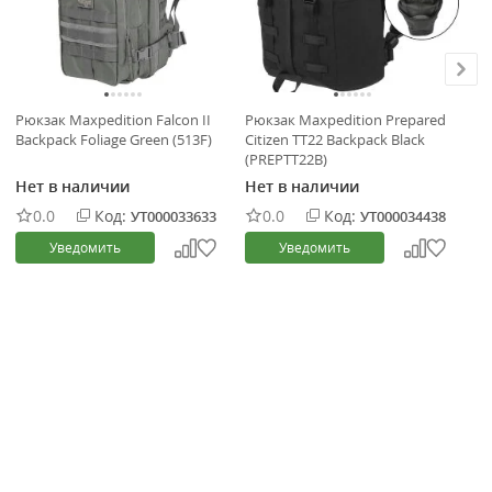
Рю
Рюкзак Maxpedition Falcon II
Рюкзак Maxpedition Prepared
Ge
Backpack Foliage Green (513F)
Citizen TT22 Backpack Black
(PREPTT22B)
Не
Нет в наличии
Нет в наличии
0.0
Код:
0.0
Код:
УТ000033633
УТ000034438
Уведомить
Уведомить