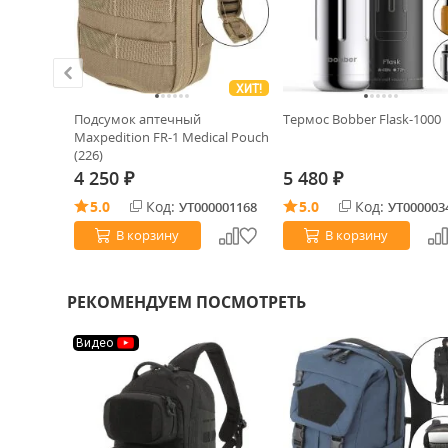
ХИТ!
bird
Подсумок аптечный
Термос Bobber Flask-1000
x рукоять
Maxpedition FR-1 Medical Pouch
(226)
4 250
5 480
₽
₽
5.0
Код:
5.0
Код:
0013345
УТ000001168
УТ000003
В корзину
В корзину
РЕКОМЕНДУЕМ ПОСМОТРЕТЬ
Видео