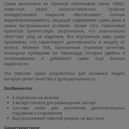
Сумка выполнена из прочной нейлоновой ткани 1000D,
известная своей износостойкостью. Тройное
полиуретановое покрытие обеспечивает полную
водонепроницаемость, защищая содержимое сумки даже в
самых экстремальных условиях. Кроме того, тефлоновая
пропитка препятствует загрязнению, что значительно
облегчает уход за изделием. Все внутренние швы сумки
проклеены, что гарантирует долговечность и защиту от
износа. Молнии YKK, признанные эталоном качества,
оснащены пуллерами из паракорда, которые удобны в
использовании и добавляют сумке ещё больше
надёжности.
Эта поясная сумка разработана для активных людей,
которые ценят качество и функциональность
Особенности
:
4 отделения на молнии
3 велкро панели для размещения патчей
Система molle для крепления дополнительных
подсумков и снаряжения
Быстросъемный поясной ремень на фастексе
Характеристики
: