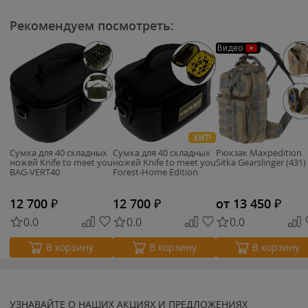
Рекомендуем посмотреть:
Видео
ХИТ!
Сумка для 40 складных
Сумка для 40 складных
Рюкзак Maxpedition
ножей Knife to meet you
ножей Knife to meet you
Sitka Gearslinger (431)
BAG-VERT40
Forest-Home Edition
12 700
₽
12 700
₽
от 13 450
₽
0.0
0.0
0.0
В корзину
В корзину
В корзину
УЗНАВАЙТЕ О НАШИХ АКЦИЯХ И ПРЕДЛОЖЕНИЯХ