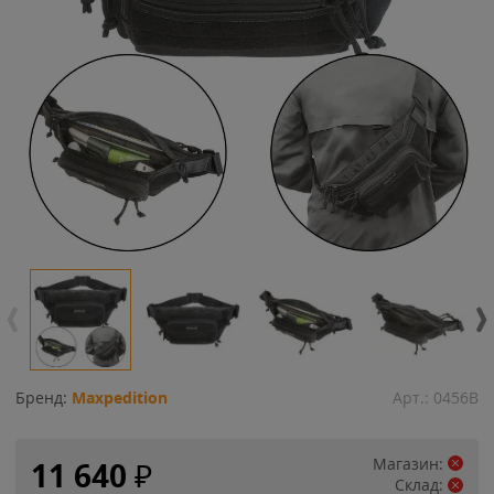
Бренд:
Maxpedition
Арт.:
0456B
Магазин:
11 640
₽
Склад: