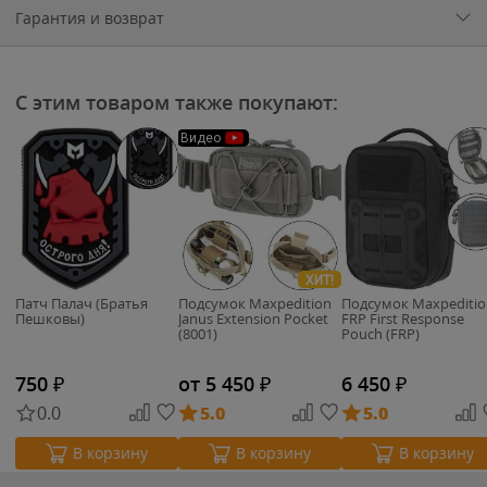
Гарантия и возврат
С этим товаром также покупают:
Видео
ХИТ!
Патч Палач (Братья
Подсумок Maxpedition
Подсумок Maxpeditio
Пешковы)
Janus Extension Pocket
FRP First Response
(8001)
Pouch (FRP)
750
₽
от 5 450
₽
6 450
₽
0.0
5.0
5.0
В корзину
В корзину
В корзину