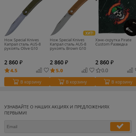
ХИТ!
Нож Special Knives
Нож Special Knives
Хэнк-скрутка Pirate
Капрал сталь AUS-8
Капрал сталь AUS-8
Custom Разведка
рукоять Olive G10
рукоять Brown G10
2 860
₽
2 860
₽
2 860
₽
4.5
5.0
0.0
В корзину
В корзину
В корзину
УЗНАВАЙТЕ О НАШИХ АКЦИЯХ И ПРЕДЛОЖЕНИЯХ
ПЕРВЫМИ!