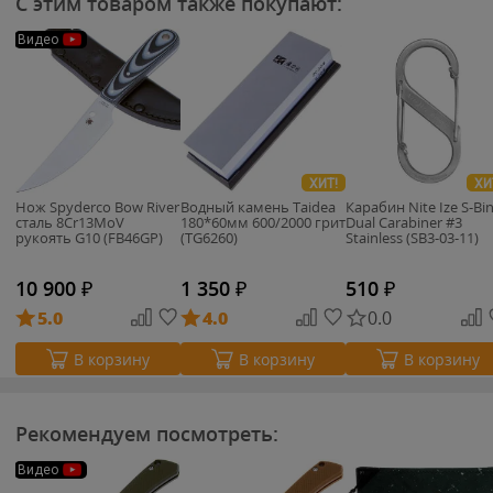
С этим товаром также покупают:
Видео
ХИТ!
ХИ
Нож Spyderco Bow River
Водный камень Taidea
Карабин Nite Ize S-Bi
cталь 8Cr13MoV
180*60мм 600/2000 грит
Dual Carabiner #3
рукоять G10 (FB46GP)
(TG6260)
Stainless (SB3-03-11)
10 900
₽
1 350
₽
510
₽
5.0
4.0
0.0
В корзину
В корзину
В корзину
Рекомендуем посмотреть:
Видео