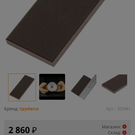
Бренд:
Spyderco
Арт.:
305M1
Магазин:
2 860
₽
Склад: