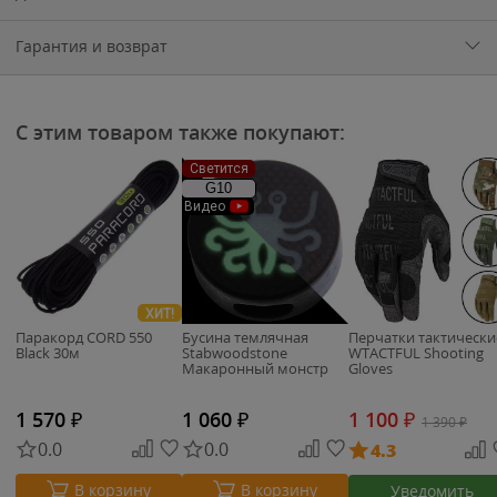
Гарантия и возврат
С этим товаром также покупают:
Светится
G10
Видео
ХИТ!
Паракорд CORD 550
Бусина темлячная
Перчатки тактически
Black 30м
Stabwoodstone
WTACTFUL Shooting
Макаронный монстр
Gloves
1 570
₽
1 060
₽
1 100
₽
1 390
₽
0.0
0.0
4.3
В корзину
В корзину
Уведомить