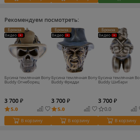
Рекомендуем посмотреть:
Бронза
Бронза
Бронза
Видео
Видео
Видео
Бусина темлячная Bony
Бусина темлячная Bony
Бусина темлячная Bo
Buddy Огнеборец
Buddy Фредди
Buddy Шибари
3 700
₽
3 700
₽
3 700
₽
5.0
5.0
0.0
В корзину
В корзину
В корзину