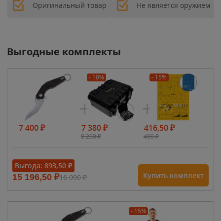
Оригинальный товар
Не является оружием
Выгодные комплекты
- 10%
- 15%
7 400
₽
7 380
₽
416,50
₽
8 200
₽
490
₽
Выгода:
893,50
₽
Купить комплект
15 196,50
₽
16 090
₽
- 15%