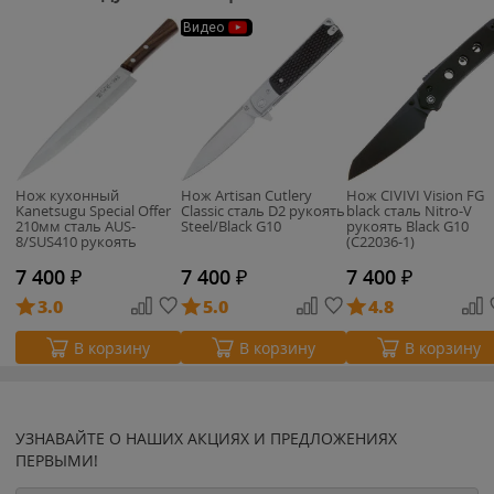
Видео
Нож кухонный
Нож Artisan Cutlery
Нож CIVIVI Vision FG
Kanetsugu Special Offer
Classic сталь D2 рукоять
black сталь Nitro-V
210мм сталь AUS-
Steel/Black G10
рукоять Black G10
8/SUS410 рукоять
(C22036-1)
розовое дерево (2006)
7 400
₽
7 400
₽
7 400
₽
3.0
5.0
4.8
В корзину
В корзину
В корзину
УЗНАВАЙТЕ О НАШИХ АКЦИЯХ И ПРЕДЛОЖЕНИЯХ
ПЕРВЫМИ!