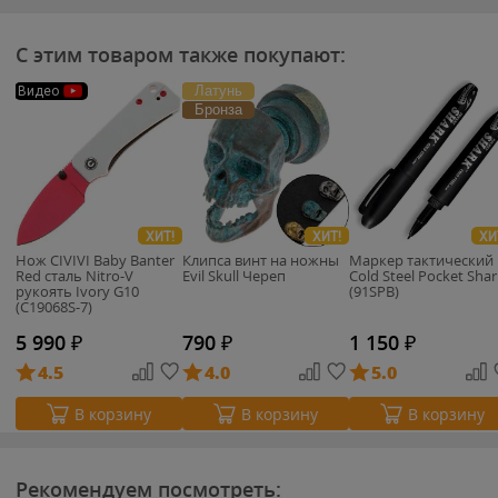
С этим товаром также покупают:
Латунь
Видео
Бронза
ХИТ!
ХИТ!
ХИ
Нож CIVIVI Baby Banter
Клипса винт на ножны
Маркер тактический
Red сталь Nitro-V
Evil Skull Череп
Cold Steel Pocket Shar
рукоять Ivory G10
(91SPB)
(C19068S-7)
5 990
₽
790
₽
1 150
₽
4.5
4.0
5.0
В корзину
В корзину
В корзину
Рекомендуем посмотреть: