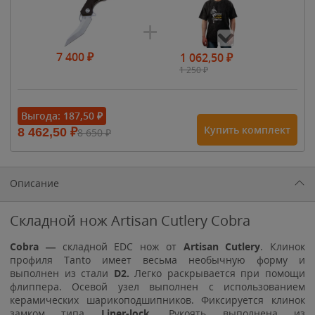
7 400
₽
1 062,50
₽
1 250
₽
- 15%
Выгода:
187,50
₽
Купить комплект
8 462,50
₽
8 650
₽
1 615
₽
1 900
₽
1 900
₽
Описание
Складной нож Artisan Cutlery Cobra
Cobra —
складной EDC нож от
Artisan Cutlery
. Клинок
профиля Tanto имеет весьма необычную форму и
выполнен из стали
D2.
Легко раскрывается при помощи
флиппера. Осевой узел выполнен с использованием
керамических шарикоподшипников. Фиксируется клинок
замком типа
Liner-lock
. Рукоять выполнена из