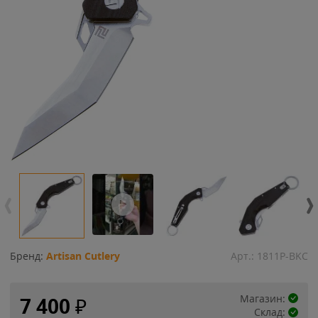
Бренд:
Artisan Cutlery
Арт.:
1811P-BKC
Магазин:
7 400
₽
Склад: