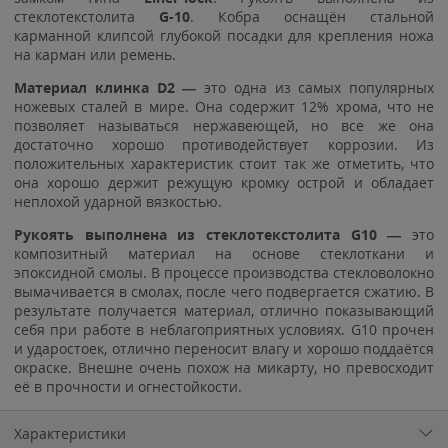
стеклотекстолита
G-10
. Кобра оснащён стальной
карманной клипсой глубокой посадки для крепления ножа
на карман или ремень.
Материал клинка D2 —
это одна из самых популярных
ножевых сталей в мире. Она содержит 12% хрома, что не
позволяет называться нержавеющей, но все же она
достаточно хорошо противодействует коррозии. Из
положительных характеристик стоит так же отметить, что
она хорошо держит режущую кромку острой и обладает
неплохой ударной вязкостью.
Рукоять выполнена из стеклотекстолита G10 —
это
композитный материал на основе стеклоткани и
эпоксидной смолы. В процессе производства стекловолокно
вымачивается в смолах, после чего подвергается сжатию. В
результате получается материал, отлично показывающий
себя при работе в неблагоприятных условиях. G10 прочен
и ударостоек, отлично переносит влагу и хорошо поддаётся
окраске. Внешне очень похож на микарту, но превосходит
её в прочности и огнестойкости.
Характеристики