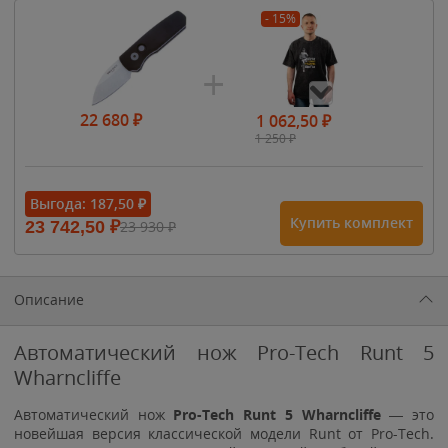
- 15%
22 680
₽
1 062,50
₽
1 250
₽
- 15%
Выгода:
187,50
₽
Купить комплект
23 742,50
₽
23 930
₽
1 615
₽
1 900
₽
1 900
₽
Описание
Автоматический нож Pro-Tech Runt 5
Wharncliffe
Автоматический нож
Pro-Tech Runt 5 Wharncliffe
— это
новейшая версия классической модели Runt от Pro-Tech.