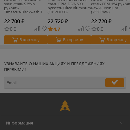
satin сталь S35VN
сталь CPM-D2/N690
сталь CPM-154 рукоя
рукоять
рукоять Olive Aluminum
Raw Aluminium
Timascus/Blackwash Ti
(1812OLCB)
(7550RAW)
22 700
₽
22 720
₽
22 720
₽
0.0
4.7
0.0
В корзину
В корзину
В корзину
УЗНАВАЙТЕ О НАШИХ АКЦИЯХ И ПРЕДЛОЖЕНИЯХ
ПЕРВЫМИ!
Информация