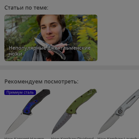
Статьи по теме:
Непопулярные джентльменские
ножи
Рекомендуем посмотреть:
Премиум сталь
Нож Kansept Havørn
Нож Kershaw Dividend
Нож Kershaw Launch 