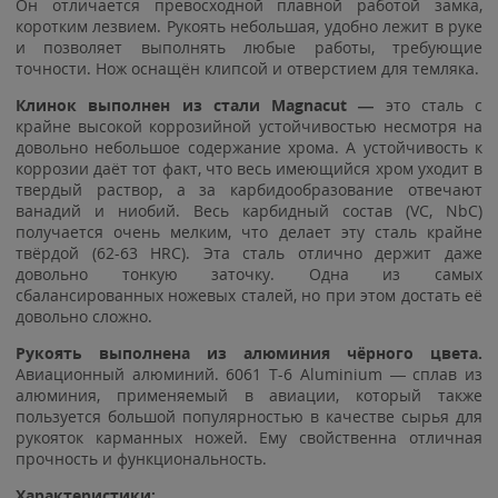
Он отличается превосходной плавной работой замка,
коротким лезвием. Рукоять небольшая, удобно лежит в руке
и позволяет выполнять любые работы, требующие
точности. Нож оснащён клипсой и отверстием для темляка.
Клинок выполнен из стали Magnacut —
это сталь с
крайне высокой коррозийной устойчивостью несмотря на
довольно небольшое содержание хрома. А устойчивость к
коррозии даёт тот факт, что весь имеющийся хром уходит в
твердый раствор, а за карбидообразование отвечают
ванадий и ниобий. Весь карбидный состав (VC, NbC)
получается очень мелким, что делает эту сталь крайне
твёрдой (62-63 HRC). Эта сталь отлично держит даже
довольно тонкую заточку. Одна из самых
сбалансированных ножевых сталей, но при этом достать её
довольно сложно.
Рукоять выполнена из алюминия чёрного цвета.
Авиационный алюминий. 6061 T-6 Aluminium — сплав из
алюминия, применяемый в авиации, который также
пользуется большой популярностью в качестве сырья для
рукояток карманных ножей. Ему свойственна отличная
прочность и функциональность.
Характеристики: