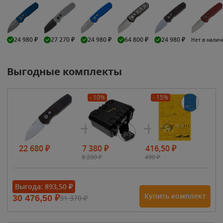
24 980
₽
27 270
₽
24 980
₽
64 800
₽
24 980
₽
Нет в нали
Выгодные комплекты
- 10%
- 15%
22 680
₽
7 380
₽
416,50
₽
8 200
₽
490
₽
Выгода:
893,50
₽
Купить комплект
30 476,50
₽
31 370
₽