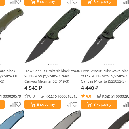
В корзину
В корзину
ara black
Нож Sencut Praktisk black сталь
Нож Sencut Pulsewave blac
рукоять OD
9Cr18MoV рукоять Green
сталь 9Cr18MoV рукоять G
-3)
Canvas Micarta (S24019-3)
Canvas Micarta (S23032-3)
4 540
4 440
₽
₽
0.0
Код:
4.0
Код:
УТ000020579
УТ000018515
УТ000029
В корзину
В корзину