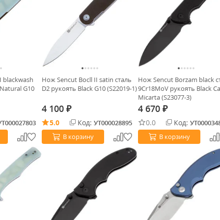
II blackwash
Нож Sencut Bocll II satin сталь
Нож Sencut Borzam black с
Natural G10
D2 рукоять Black G10 (S22019-1)
9Cr18MoV рукоять Black C
Micarta (S23077-3)
4 100
4 670
₽
₽
5.0
Код:
0.0
Код:
УТ000027803
УТ000028895
УТ000034
В корзину
В корзину