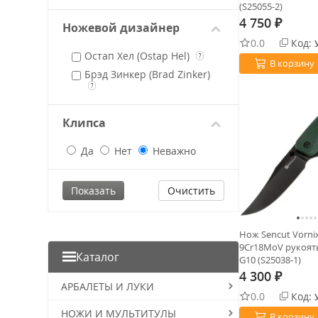
(S25055-2)
Olive Drab
4 750
₽
Pink
Ножевой дизайнер
0.0
Код:
Red
Остап Хел (Ostap Hel)
?
В корзину
Tan
Брэд Зинкер (Brad Zinker)
White
?
Клипса
Да
Нет
Неважно
Очистить
Нож Sencut Vornix
9Cr18MoV рукоять
Каталог
G10 (S25038-1)
4 300
₽
АРБАЛЕТЫ И ЛУКИ
0.0
Код:
НОЖИ И МУЛЬТИТУЛЫ
В корзину