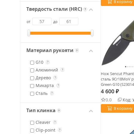
В корзину
Твердость стали (HRC)
?
от
до
Материал рукояти
?
G10
?
Алюминий
?
Нож Sencut Phant
Дерево
?
сталь 9Cr18MoV 
Green G10 (S23014
Микарта
?
4 600
₽
Сталь
?
0.0
Код:
В корзину
Тип клинка
?
Cleaver
?
Clip-point
?