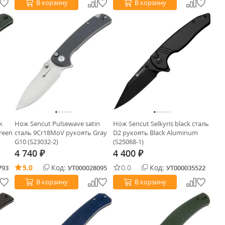
В корзину
В корзину
k
Нож Sencut Pulsewave satin
Нож Sencut Selkyris black сталь
reen
сталь 9Cr18MoV рукоять Gray
D2 рукоять Black Aluminum
G10 (S23032-2)
(S25068-1)
4 740
4 400
₽
₽
5.0
Код:
0.0
Код:
793
УТ000028095
УТ000035522
В корзину
В корзину