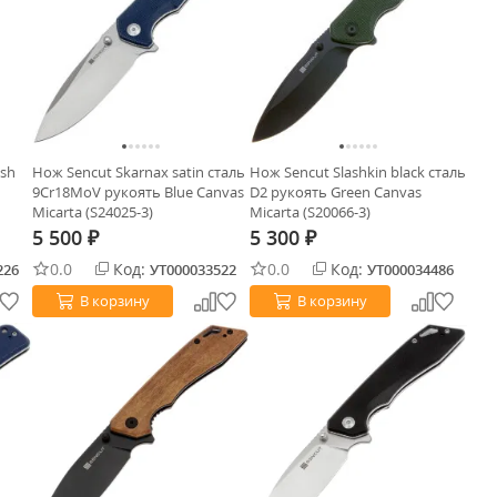
ash
Нож Sencut Skarnax satin сталь
Нож Sencut Slashkin black сталь
9Cr18MoV рукоять Blue Canvas
D2 рукоять Green Canvas
Micarta (S24025-3)
Micarta (S20066-3)
5 500
5 300
₽
₽
0.0
Код:
0.0
Код:
226
УТ000033522
УТ000034486
В корзину
В корзину