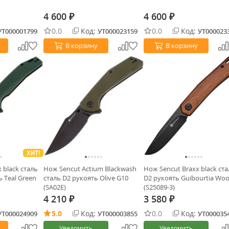
4 600
4 600
₽
₽
0.0
Код:
0.0
Код:
УТ000001799
УТ000023159
УТ000023
В корзину
В корзину
ХИТ!
 black сталь
Нож Sencut Actium Blackwash
Нож Sencut Braxx black ст
 Teal Green
сталь D2 рукоять Olive G10
D2 рукоять Guibourtia Wo
(SA02E)
(S25089-3)
4 210
3 580
₽
₽
5.0
Код:
0.0
Код:
УТ000024909
УТ000003855
УТ000035
Уведомить
Уведомить