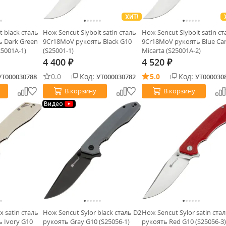
ХИТ!
t black сталь
Нож Sencut Slybolt satin сталь
Нож Sencut Slybolt satin ст
 Dark Green
9Cr18MoV рукоять Black G10
9Cr18MoV рукоять Blue Ca
25001A-1)
(S25001-1)
Micarta (S25001A-2)
4 400
4 520
₽
₽
0.0
Код:
5.0
Код:
УТ000030788
УТ000030782
УТ000030
В корзину
В корзину
Видео
x satin сталь
Нож Sencut Sylor black сталь D2
Нож Sencut Sylor satin ста
 Ivory G10
рукоять Gray G10 (S25056-1)
рукоять Red G10 (S25056-3)