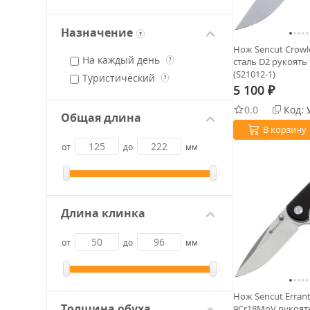
Назначение
?
Нож Sencut Crowl
На каждый день
сталь D2 рукоять 
?
(S21012-1)
Туристический
?
5 100
₽
0.0
Код:
Общая длина
В корзину
от
до
мм
Длина клинка
от
до
мм
Нож Sencut Errant
Толщина обуха
9Cr18MoV рукоять