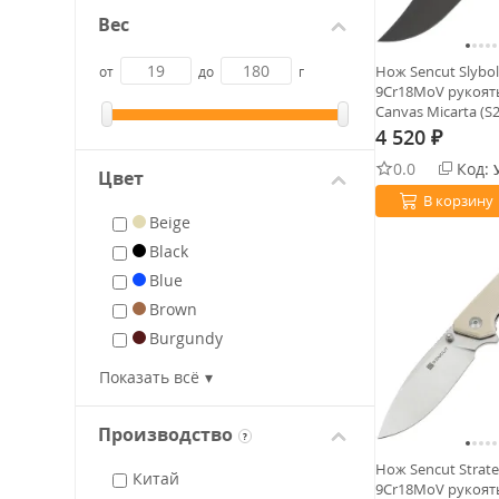
Вес
Нож Sencut Slybol
от
до
г
9Cr18MoV рукоять
Canvas Micarta (S
4 520
₽
0.0
Код:
Цвет
В корзину
Beige
Black
Blue
Brown
Burgundy
Green
Показать всё
Grey
Natural
Производство
?
Orange
Нож Sencut Strate
Китай
Olive
9Cr18MoV рукоять