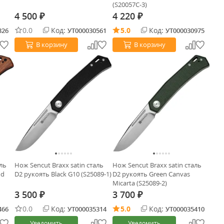
(S20057C-3)
4 500
4 220
₽
₽
0.0
Код:
5.0
Код:
326
УТ000030561
УТ000030975
В корзину
В корзину
аль
Нож Sencut Braxx satin сталь
Нож Sencut Braxx satin сталь
od
D2 рукоять Black G10 (S25089-1)
D2 рукоять Green Canvas
Micarta (S25089-2)
3 500
3 700
₽
₽
0.0
Код:
5.0
Код:
466
УТ000035314
УТ000035410
Уведомить
Уведомить