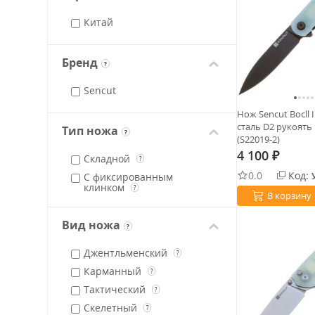
Китай
Бренд
?
Sencut
Нож Sencut Bocll 
сталь D2 рукоять 
Тип ножа
?
(S22019-2)
4 100
₽
Складной
?
0.0
Код:
С фиксированным
клинком
?
В корзину
Вид ножа
?
Джентльменский
?
Карманный
?
Тактический
?
Скелетный
?