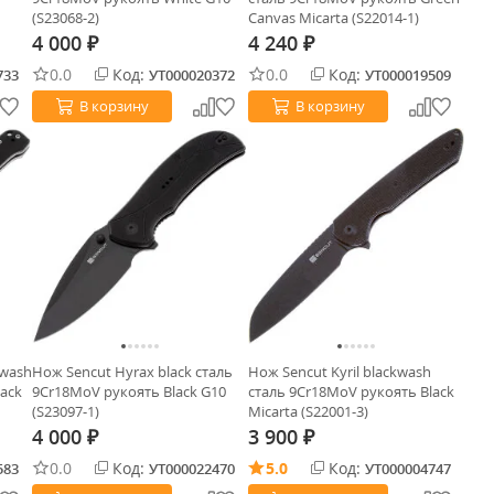
(S23068-2)
Canvas Micarta (S22014-1)
4 000
4 240
₽
₽
0.0
Код:
0.0
Код:
733
УТ000020372
УТ000019509
В корзину
В корзину
ewash
Нож Sencut Hyrax black сталь
Нож Sencut Kyril blackwash
ack
9Cr18MoV рукоять Black G10
сталь 9Cr18MoV рукоять Black
(S23097-1)
Micarta (S22001-3)
4 000
3 900
₽
₽
0.0
Код:
5.0
Код:
583
УТ000022470
УТ000004747