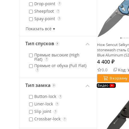
Drop-point
?
Sheepfoot
?
Spay-point
?
Tanto (revers)
?
Показать всё
Тип спусков
Нож Sencut Selkyr
?
stonewash сталь 
Прямые высокие (High
Blue Aluminum (S2
Flat)
?
4 400
₽
Прямые от обуха (Full Flat)
0.0
Код:
?
В корзину
Тип замка
Видео
?
Button-lock
?
Liner-lock
?
Slip joint
?
Crossbar-lock
?