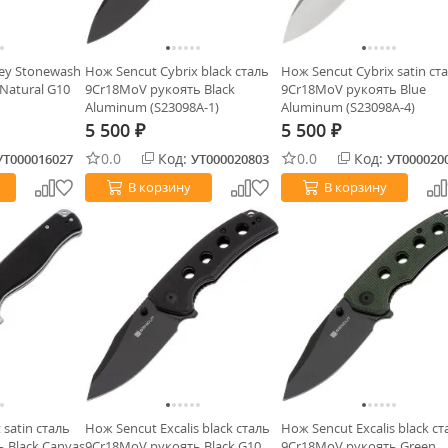
ey Stonewash
Нож Sencut Cybrix black сталь
Нож Sencut Cybrix satin ст
Natural G10
9Cr18MoV рукоять Black
9Cr18MoV рукоять Blue
Aluminum (S23098A-1)
Aluminum (S23098A-4)
5 500
5 500
₽
₽
0.0
Код:
0.0
Код:
УТ000016027
УТ000020803
УТ000020
В корзину
В корзину
 satin сталь
Нож Sencut Excalis black сталь
Нож Sencut Excalis black ст
 Black Canvas
9Cr18MoV рукоять Black G10
9Cr18MoV рукоять Green