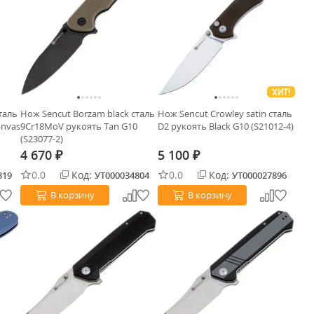
ХИТ!
таль
Нож Sencut Borzam black сталь
Нож Sencut Crowley satin сталь
anvas
9Cr18MoV рукоять Tan G10
D2 рукоять Black G10 (S21012-4)
(S23077-2)
4 670
5 100
₽
₽
0.0
Код:
0.0
Код:
819
УТ000034804
УТ000027896
В корзину
В корзину