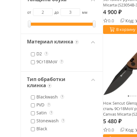
Micarta (S23054B-3
4 900
от
до
мм
₽
0.0
Код:
В корзину
Материал клинка
?
D2
?
9Cr18MoV
?
Тип обработки
клинка
?
Blackwash
?
Нож Sencut Glensp
PVD
?
сталь 9Cr18MoV 
Satin
?
Canvas Micarta (S
5 480
Stonewash
?
₽
Black
0.0
Код: