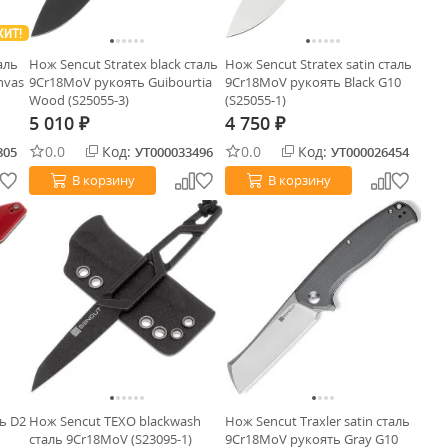
ХИТ!
аль
Нож Sencut Stratex black сталь
Нож Sencut Stratex satin сталь
nvas
9Cr18MoV рукоять Guibourtia
9Cr18MoV рукоять Black G10
Wood (S25055-3)
(S25055-1)
5 010
4 750
₽
₽
0.0
Код:
0.0
Код:
805
УТ000033496
УТ000026454
В корзину
В корзину
ль D2
Нож Sencut TEXO blackwash
Нож Sencut Traxler satin сталь
сталь 9Cr18MoV (S23095-1)
9Cr18MoV рукоять Gray G10