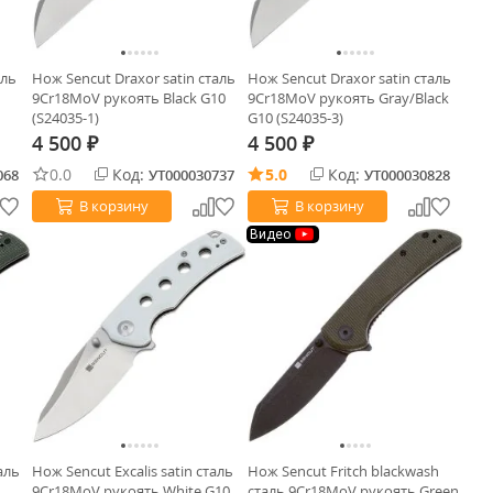
аль
Нож Sencut Draxor satin сталь
Нож Sencut Draxor satin сталь
9Cr18MoV рукоять Black G10
9Cr18MoV рукоять Gray/Black
(S24035-1)
G10 (S24035-3)
4 500
4 500
₽
₽
0.0
Код:
5.0
Код:
068
УТ000030737
УТ000030828
В корзину
В корзину
Видео
аль
Нож Sencut Excalis satin сталь
Нож Sencut Fritch blackwash
9Cr18MoV рукоять White G10
сталь 9Cr18MoV рукоять Green