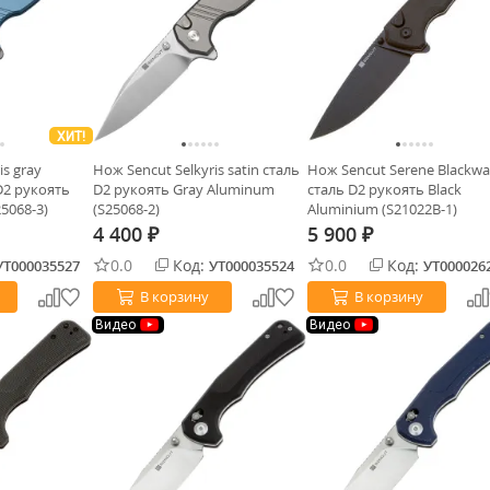
ХИТ!
is gray
Нож Sencut Selkyris satin сталь
Нож Sencut Serene Blackw
D2 рукоять
D2 рукоять Gray Aluminum
сталь D2 рукоять Black
5068-3)
(S25068-2)
Aluminium (S21022B-1)
4 400
5 900
₽
₽
0.0
Код:
0.0
Код:
УТ000035527
УТ000035524
УТ000026
В корзину
В корзину
Видео
Видео