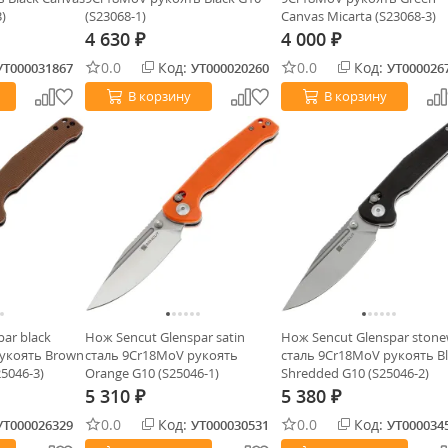
)
(S23068-1)
Canvas Micarta (S23068-3)
4 630
4 000
₽
₽
0.0
Код:
0.0
Код:
УТ000031867
УТ000020260
УТ000026
В корзину
В корзину
ar black
Нож Sencut Glenspar satin
Нож Sencut Glenspar ston
рукоять Brown
сталь 9Cr18MoV рукоять
сталь 9Cr18MoV рукоять Bl
25046-3)
Orange G10 (S25046-1)
Shredded G10 (S25046-2)
5 310
5 380
₽
₽
0.0
Код:
0.0
Код:
УТ000026329
УТ000030531
УТ000034