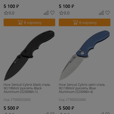
5 100
₽
5 100
₽
0.0
0.0
В корзину
В корзину
Нож Sencut Cybrix black сталь
Нож Sencut Cybrix satin сталь
9Cr18MoV рукоять Black
9Cr18MoV рукоять Blue
Aluminum (S23098A-1)
Aluminum (S23098A-4)
Код: УТ000020803
Код: УТ000020068
5 500
₽
5 500
₽