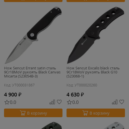
Нож Sencut Errant satin сталь
Нож Sencut Excalis black сталь
9Cr18MoV рукоять Black Canvas
9Cr18MoV рукоять Black G10
Micarta (S23054B-3)
(S23068-1)
Код: УТ000031867
Код: УТ000020260
4 900
₽
4 630
₽
0.0
0.0
В корзину
В корзину