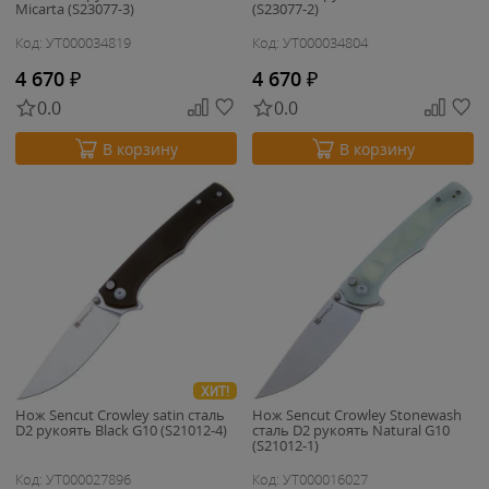
Micarta (S23077-3)
(S23077-2)
Код: УТ000034819
Код: УТ000034804
4 670
₽
4 670
₽
0.0
0.0
В корзину
В корзину
ХИТ!
Нож Sencut Crowley satin сталь
Нож Sencut Crowley Stonewash
D2 рукоять Black G10 (S21012-4)
сталь D2 рукоять Natural G10
(S21012-1)
Код: УТ000027896
Код: УТ000016027