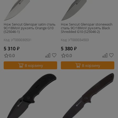
Нож Sencut Glenspar satin сталь
Нож Sencut Glenspar stonewash
9Cr18MoV рукоять Orange G10
сталь 9Cr18MoV рукоять Black
(S25046-1)
Shredded G10 (S25046-2)
Код: УТ000030531
Код: УТ000034583
5 310
₽
5 380
₽
0.0
0.0
В корзину
В корзину