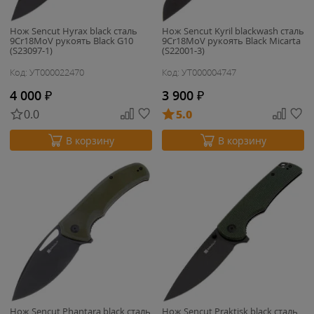
Нож Sencut Hyrax black сталь
Нож Sencut Kyril blackwash сталь
9Cr18MoV рукоять Black G10
9Cr18MoV рукоять Black Micarta
(S23097-1)
(S22001-3)
Код: УТ000022470
Код: УТ000004747
4 000
₽
3 900
₽
0.0
5.0
В корзину
В корзину
Нож Sencut Phantara black сталь
Нож Sencut Praktisk black сталь