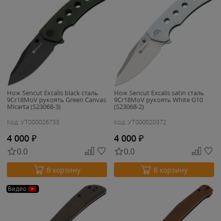
Нож Sencut Excalis black сталь
Нож Sencut Excalis satin сталь
9Cr18MoV рукоять Green Canvas
9Cr18MoV рукоять White G10
Micarta (S23068-3)
(S23068-2)
Код: УТ000026733
Код: УТ000020372
4 000
₽
4 000
₽
0.0
0.0
В корзину
В корзину
Видео