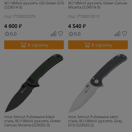
9Cr18MoV рукоять OD Green G10
9Cr18MoV рукоять Green Canvas
(S23014-3)
Micarta (S24019-3)
Код: УТ000020579
Код: УТ000018515
4 600
₽
4 540
₽
0.0
0.0
В корзину
В корзину
Нож Sencut Pulsewave black
Нож Sencut Pulsewave satin
сталь 9Cr18MoV рукоять Green
сталь 9Cr18MoV рукоять Gray
Canvas Micarta (S23032-3)
G10 (S23032-2)