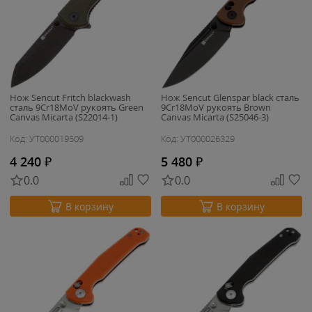
Нож Sencut Fritch blackwash
Нож Sencut Glenspar black сталь
сталь 9Cr18MoV рукоять Green
9Cr18MoV рукоять Brown
Canvas Micarta (S22014-1)
Canvas Micarta (S25046-3)
Код: УТ000019509
Код: УТ000026329
4 240
₽
5 480
₽
0.0
0.0
В корзину
В корзину