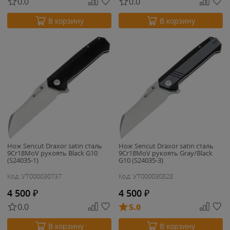
0.0
0.0
В корзину
В корзину
Нож Sencut Draxor satin сталь
Нож Sencut Draxor satin сталь
9Cr18MoV рукоять Black G10
9Cr18MoV рукоять Gray/Black
(S24035-1)
G10 (S24035-3)
Код: УТ000030737
Код: УТ000030828
4 500
₽
4 500
₽
0.0
5.0
В корзину
В корзину