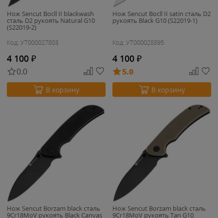
Нож Sencut Bocll II blackwash
Нож Sencut Bocll II satin сталь D2
сталь D2 рукоять Natural G10
рукоять Black G10 (S22019-1)
(S22019-2)
Код: УТ000027803
Код: УТ000028895
4 100
₽
4 100
₽
0.0
5.0
В корзину
В корзину
Нож Sencut Borzam black сталь
Нож Sencut Borzam black сталь
9Cr18MoV рукоять Black Canvas
9Cr18MoV рукоять Tan G10