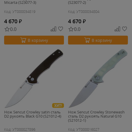
Micarta (S23077-3)
(S23077-2)
Код: УТ000034819
Код: УТ000034804
4 670
₽
4 670
₽
0.0
0.0
В корзину
В корзину
ХИТ!
Нож Sencut Crowley satin сталь
Нож Sencut Crowley Stonewash
D2 рукоять Black G10 (S21012-4)
сталь D2 рукоять Natural G10
(S21012-1)
Код: УТ000027896
Код: УТ000016027