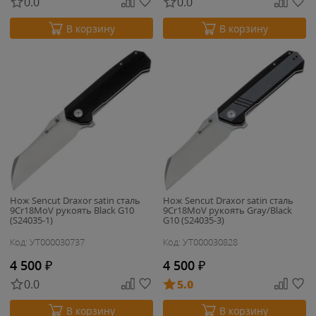
0.0
0.0
В корзину
В корзину
Нож Sencut Draxor satin сталь
Нож Sencut Draxor satin сталь
9Cr18MoV рукоять Black G10
9Cr18MoV рукоять Gray/Black
(S24035-1)
G10 (S24035-3)
Код: УТ000030737
Код: УТ000030828
4 500
₽
4 500
₽
0.0
5.0
В корзину
В корзину