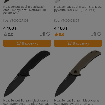
Нож Sencut Bocll II blackwash
Нож Sencut Bocll II satin сталь D2
сталь D2 рукоять Natural G10
рукоять Black G10 (S22019-1)
(S22019-2)
Код: УТ000027803
Код: УТ000028895
4 100
₽
4 100
₽
0.0
5.0
В корзину
В корзину
Нож Sencut Borzam black сталь
Нож Sencut Borzam black сталь
9Cr18MoV рукоять Black Canvas
9Cr18MoV рукоять Tan G10