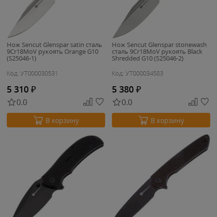
Нож Sencut Glenspar satin сталь
Нож Sencut Glenspar stonewash
9Cr18MoV рукоять Orange G10
сталь 9Cr18MoV рукоять Black
(S25046-1)
Shredded G10 (S25046-2)
Код: УТ000030531
Код: УТ000034583
5 310
₽
5 380
₽
0.0
0.0
В корзину
В корзину