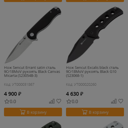
Нож Sencut Errant satin сталь
Нож Sencut Excalis black сталь
9Cr18MoV рукоять Black Canvas
9Cr18MoV рукоять Black G10
Micarta (S23054B-3)
(S23068-1)
Код: УТ000031867
Код: УТ000020260
4 900
₽
4 630
₽
0.0
0.0
В корзину
В корзину