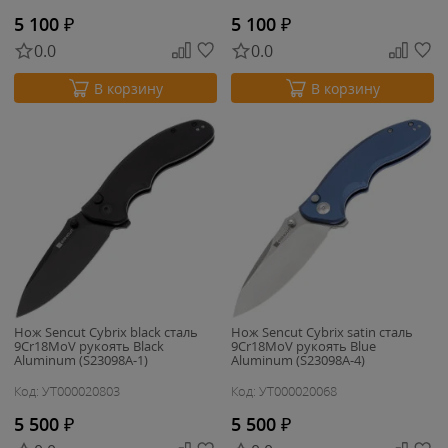
5 100
₽
5 100
₽
0.0
0.0
В корзину
В корзину
Нож Sencut Cybrix black сталь
Нож Sencut Cybrix satin сталь
9Cr18MoV рукоять Black
9Cr18MoV рукоять Blue
Aluminum (S23098A-1)
Aluminum (S23098A-4)
Код: УТ000020803
Код: УТ000020068
5 500
₽
5 500
₽