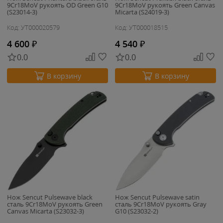
9Cr18MoV рукоять OD Green G10
9Cr18MoV рукоять Green Canvas
(S23014-3)
Micarta (S24019-3)
Код: УТ000020579
Код: УТ000018515
4 600
₽
4 540
₽
0.0
0.0
В корзину
В корзину
Нож Sencut Pulsewave black
Нож Sencut Pulsewave satin
сталь 9Cr18MoV рукоять Green
сталь 9Cr18MoV рукоять Gray
Canvas Micarta (S23032-3)
G10 (S23032-2)