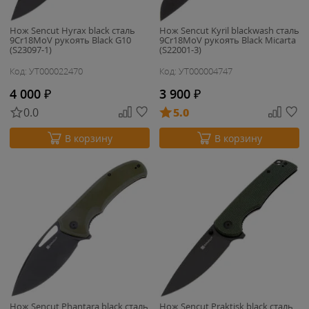
Нож Sencut Hyrax black сталь
Нож Sencut Kyril blackwash сталь
9Cr18MoV рукоять Black G10
9Cr18MoV рукоять Black Micarta
(S23097-1)
(S22001-3)
Код: УТ000022470
Код: УТ000004747
4 000
₽
3 900
₽
0.0
5.0
В корзину
В корзину
Нож Sencut Phantara black сталь
Нож Sencut Praktisk black сталь