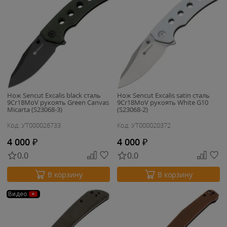
Нож Sencut Excalis black сталь
Нож Sencut Excalis satin сталь
9Cr18MoV рукоять Green Canvas
9Cr18MoV рукоять White G10
Micarta (S23068-3)
(S23068-2)
Код: УТ000026733
Код: УТ000020372
4 000
₽
4 000
₽
0.0
0.0
В корзину
В корзину
Видео