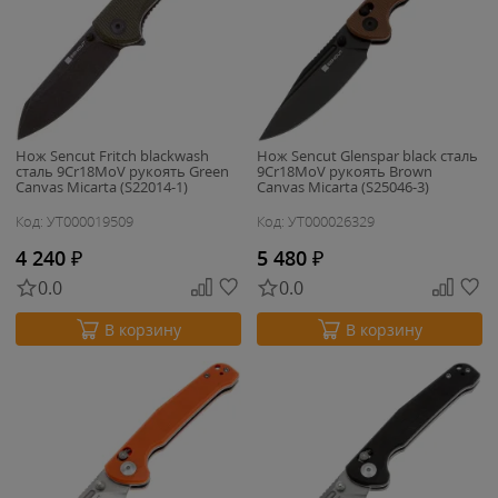
Нож Sencut Fritch blackwash
Нож Sencut Glenspar black сталь
сталь 9Cr18MoV рукоять Green
9Cr18MoV рукоять Brown
Canvas Micarta (S22014-1)
Canvas Micarta (S25046-3)
Код: УТ000019509
Код: УТ000026329
4 240
₽
5 480
₽
0.0
0.0
В корзину
В корзину