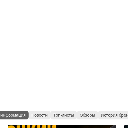
 информация
Новости
Топ-листы
Обзоры
История бре