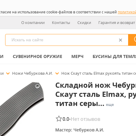
гласие на использование cookie-файлов в соответствии с нашей
политико
О компании
Контакты
Скидки
Гарантия и возврат
КИ
СУВЕНИРНОЕ ОРУЖИЕ
МЕРЧ
БУСИНЫ ДЛЯ ТЕМЛ
ожи
Ножи Чебуркова А.И.
Нож Скаут сталь Elmax рукоять титан 
Складной нож Чебур
Скаут сталь Elmax, р
титан серы...
еще
0.0
Нет отзывов
•
Мастер: 
Чебурков А.И.