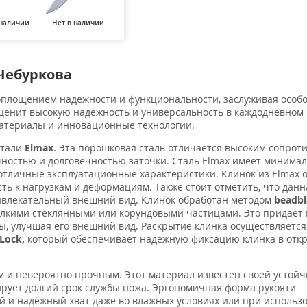
 наличии
Нет в наличии
Нет в наличии
 Чебуркова
воплощением надежности и функциональности, заслуживая особо
о ценит высокую надежность и универсальность в каждодневном
материалы и инновационные технологии.
стали
Elmax
. Эта порошковая сталь отличается высоким сопрот
ностью и долговечностью заточки. Сталь Elmax имеет минима
отличные эксплуатационные характеристики. Клинок из Elmax 
ть к нагрузкам и деформациям. Также стоит отметить, что данн
ривлекательный внешний вид. Клинок обработан методом
beadbl
елкими стеклянными или корундовыми частицами. Это придает 
ы, улучшая его внешний вид. Раскрытие клинка осуществляется
Lock,
который обеспечивает надежную фиксацию клинка в отк
ким и невероятно прочным. Этот материал известен своей устой
рует долгий срок службы ножа. Эргономичная форма рукояти
й и надёжный хват даже во влажных условиях или при использ