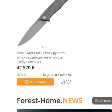
Нож Скаут сталь Elmax рукоять
титан серый/крупные полосы
(Чебурков А.И.)
42 570
₽
0.0
Код:
УТ000021674
В корзину
Forest-Home.
NEWS
Полезная