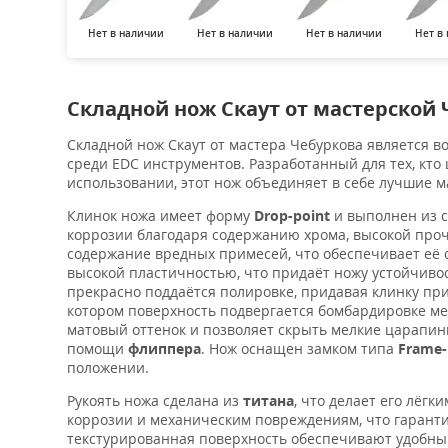
Нет в наличии
Нет в наличии
Нет в наличии
Нет в
Складной нож Скаут от мастерской
Складной нож Скаут от мастера Чебуркова является 
среди EDC инструментов. Разработанный для тех, кт
использовании, этот нож объединяет в себе лучшие 
Клинок ножа имеет форму
Drop-point
и выполнен из 
коррозии благодаря содержанию хрома, высокой проч
содержание вредных примесей, что обеспечивает её 
высокой пластичностью, что придаёт ножу устойчивос
прекрасно поддаётся полировке, придавая клинку п
котором поверхность подвергается бомбардировке м
матовый оттенок и позволяет скрыть мелкие царапин
помощи
флиппера
. Нож оснащен замком типа
Frame-
положении.
Рукоять ножа сделана из
титана
, что делает его лёг
коррозии и механическим повреждениям, что гаранти
текстурированная поверхность обеспечивают удобны