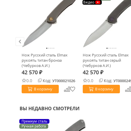
Видео
ech 8"
Нож Русский сталь Elmax
Нож Русский сталь Elmax
0MK
рукоять титан бронза
рукоять титан серый
00-10BK)
(Чебурков А.И.)
(Чебурков А.И.)
42 570
42 570
₽
₽
0.0
Код:
0.0
Код:
0033723
УТ000021026
УТ000024
В корзину
В корзину
ВЫ НЕДАВНО СМОТРЕЛИ
Премиум сталь
Ручная работа