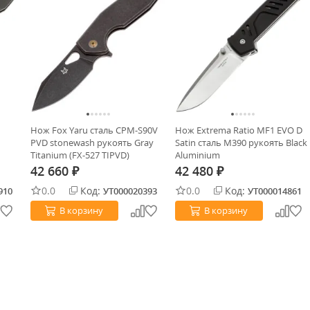
Нож Fox Yaru сталь CPM-S90V
Нож Extrema Ratio MF1 EVO D
PVD stonewash рукоять Gray
Satin сталь M390 рукоять Black
Titanium (FX-527 TIPVD)
Aluminium
42 660
42 480
₽
₽
0.0
Код:
0.0
Код:
910
УТ000020393
УТ000014861
В корзину
В корзину