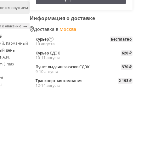
ляется оружием
Информация о доставке
→
и к описанию
Доставка в
Москва
ой
Курьер
Бесплатно
ий, Карманный
10 августа
ый день
Курьер СДЭК
620
₽
 А.И.
10-11 августа
m Elmax
Пункт выдачи заказов СДЭК
370
₽
9-10 августа
nt
Транспортная компания
2 193
₽
t
12-14 августа