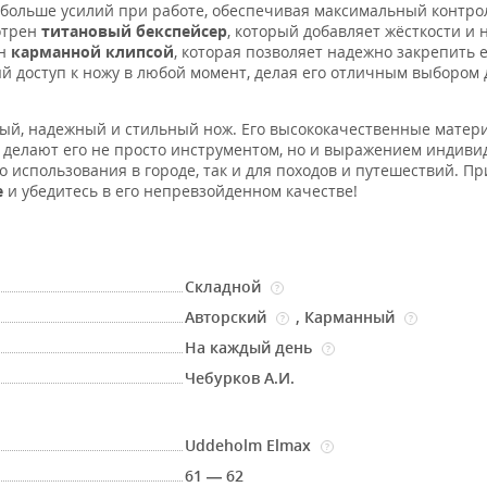
 больше усилий при работе, обеспечивая максимальный контро
отрен
титановый
бекспейсер
, который добавляет жёсткости и
ен
карманной клипсой
, которая позволяет надежно закрепить е
й доступ к ножу в любой момент, делая его отличным выбором 
ный, надежный и стильный нож. Его высококачественные матер
делают его не просто инструментом, но и выражением индиви
о использования в городе, так и для походов и путешествий. П
e
и убедитесь в его непревзойденном качестве!
Складной
?
Авторский
,
Карманный
?
?
На каждый день
?
Чебурков А.И.
Uddeholm Elmax
?
61 — 62