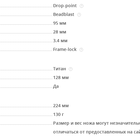
Drop-point
?
Beadblast
?
95 мм
28 мм
3.4 мм
Frame-lock
?
Титан
?
128 мм
Да
224 мм
130 г
Размер и вес ножа могут незначитель
отличаться от предоставленных на са