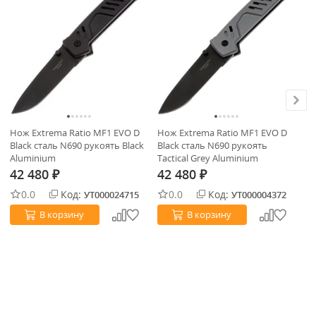
Нож Extrema Ratio MF1 EVO D
Нож Extrema Ratio MF1 EVO D
Но
Black сталь N690 рукоять Black
Black сталь N690 рукоять
20
Aluminium
Tactical Grey Aluminium
(W
42 480
42 480
4
₽
₽
0.0
Код:
0.0
Код:
УТ000024715
УТ000004372
В корзину
В корзину