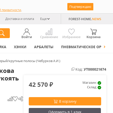
Подтверждаю
й приватности
.
Доставка и оплата
Еще
FOREST-HOME.
NEWS
Войти
Сравнение
Избранное
Корзина
ЯКА
ХЭНКИ
АРБАЛЕТЫ
ПНЕВМАТИЧЕСКОЕ ОРУЖИЕ
серый/крупные полосы (Чебурков А.И.)
кова
Код:
УТ000021674
укоять
42 570
Магазин:
₽
Склад:
В корзину
Оформить в 1 клик