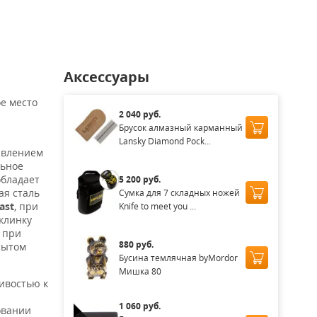
Аксессуары
е место
2 040 руб.
Брусок алмазный карманный
Lansky Diamond Pock...
ивлением
льное
обладает
5 200 руб.
ая сталь
Сумка для 7 складных ножей
ast
, при
Knife to meet you ...
клинку
 при
880 руб.
рытом
Бусина темлячная byMordor
Мишка 80
чивостью к
1 060 руб.
овании