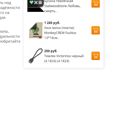
Бусина темлячная
ль над
Stabwoodstone Любовь,
 надёжности
смерть...
го на
для
1 280 руб.
Хэнк мини (платок)
иалы,
MonkeyCREW Fucktus
дуальности
13*16см...
риобретайте
250 руб.
Темляк Victorinox черный
(4.1824) (4.1824)