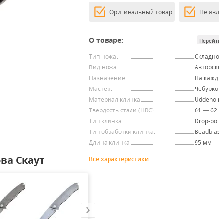
Оригинальный товар
Не яв
О товаре:
Перейт
Тип ножа
Складн
Вид ножа
Авторск
Назначение
На кажд
Мастер
Чебурков
Материал клинка
Uddehol
Твердость стали (HRC)
61 — 62
Тип клинка
Drop-poi
Тип обработки клинка
Beadblas
Длина клинка
95 мм
ва Скаут
Все характеристики