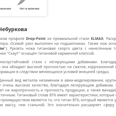
 наличии
Нет в наличии
Нет в наличии
 Чебуркова
нком профиля
Drop-Point
из премиальной стали
ELMAX
. Раск
пера. Осевой узел выполнен на подшипниках. Также нож ос
ём
"). Рукоять ножа титановая сеорго цвета с нанесённым 
ении "Скаут" оснащён титановой карманной клипсой.
носоустойчивой стали с легирующими добавками. Благода
 она обладает высокой прочностью на сжатие, коррозионной 
ормации в следствии меняющихся условий внешней среды).
анный вид металла незаменим в авиа-моделировании, круп
т очень высокое качество, благодаря легирующим добавкам.
ет на жаропрочность и прочность продукции, а также ванади
астичным. Титановый сплав ВТ6 имеет характеристики, которые
реимуществом является то, что титан ВТ6, который является 
ю массу, чем стальной. Это значительно расширяет сферу