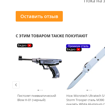
Пока на 
Оставить отзыв
С ЭТИМ ТОВАРОМ ТАКЖЕ ПОКУПАЮТ
Видео
Премиум сталь
Видео
I-1016
Пистолет пневматический
Нож Microtech Ultratech S/
аморный
Blow H-01 (черный)
Storm Trooper сталь M390
ан серый
рукоять White Aluminum (