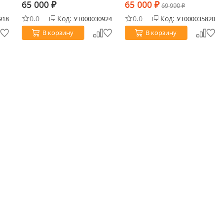
65 000
65 000
₽
₽
69 990
₽
0.0
Код:
0.0
Код:
918
УТ000030924
УТ000035820
В корзину
В корзину