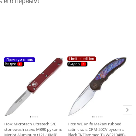
ь его первым!
Limited edition
Премиум сталь
П
Видео
Видео
В
Нож Microtech Ultratech S/E
Нож WE Knife Makani rubbed
Но
stonewash сталь M390 рукоять
satin сталь CPM-20CV рукоять
ст
Merlot Aluminum (121-10MR)
Black Ti/Flammed Ti (WE21048B-
Al