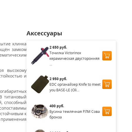
Аксессуары
рытие клинка
2 650 руб.
нащён замком
Точилка Victorinox
тематическим
керамическая двусторонняя
...
ря высокому
стойкостью и
2 950 руб.
EDC органайзер Knife to meet
you BASE-LE (Oli...
ногабаритных
 В титановый
й, способный
400 руб.
 сопоставимы
Бусина темлячная РЛМ Сова
устойчивым к
бронза
 применения