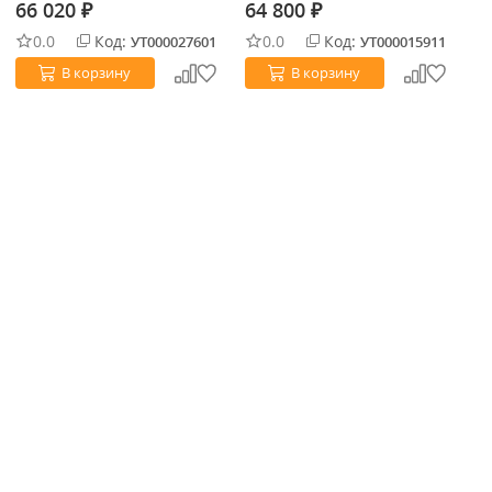
Aluminium
Stainless steel
Al
66 020
64 800
6
₽
₽
0.0
Код:
0.0
Код:
УТ000027601
УТ000015911
В корзину
В корзину