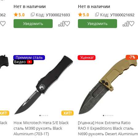
Нет в наличии
Нет в наличии
5.0
Код:
5.0
Код:
062
УТ000021693
УТ000021692
Уведомить
Уведомить
-7%
Премиум сталь
Уценка!
Видео
ХИТ!
ХИТ!
lack
Нож Microtech Hera S/E black
[Уценка] Нож Extrema Ratio
сталь M390 рукоять Black
RAO II Expeditions Black сталь
Aluminium (703-1T)
N690 рукоять Desert Aluminium