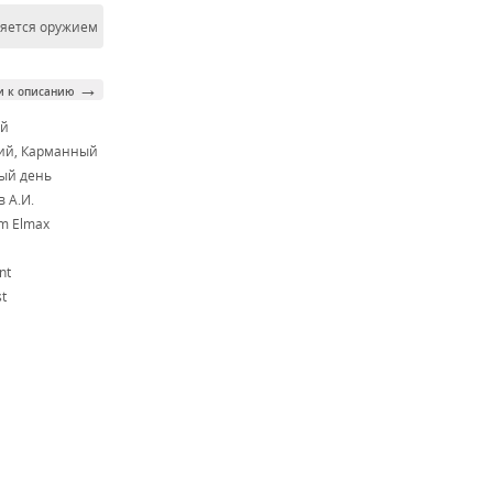
ляется оружием
→
и к описанию
ой
ий, Карманный
ый день
 А.И.
m Elmax
nt
t