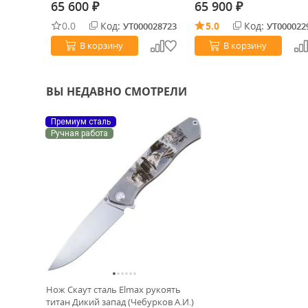
FatCarbon (WE22040F-DS1)
65 600
65 900
₽
₽
0.0
Код:
5.0
Код:
0024473
УТ000028723
УТ000022
В корзину
В корзину
ВЫ НЕДАВНО СМОТРЕЛИ
Премиум сталь
Ручная работа
Нож Скаут сталь Elmax рукоять
титан Дикий запад (Чебурков А.И.)