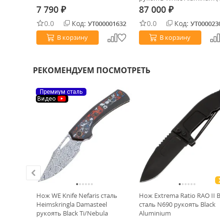
1STD)
7 790
87 000
₽
₽
0.0
Код:
0.0
Код:
0029857
УТ000001632
УТ000023
В корзину
В корзину
РЕКОМЕНДУЕМ ПОСМОТРЕТЬ
Премиум сталь
Видео
ows сталь
Нож WE Knife Nefaris сталь
Нож Extrema Ratio RAO II B
LC
Heimskringla Damasteel
сталь N690 рукоять Black
рукоять Black Ti/Nebula
Aluminium