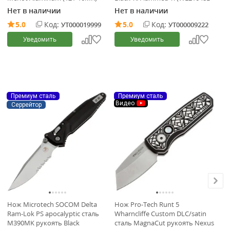
3)
Нет в наличии
Нет в наличии
Не
5.0
Код:
5.0
Код:
УТ000019999
УТ000009222
Уведомить
Уведомить
Премиум сталь
Премиум сталь
П
Видео
Серрейтор
Нож Microtech SOCOM Delta
Нож Pro-Tech Runt 5
Но
Ram-Lok PS apocalyptic сталь
Wharncliffe Custom DLC/satin
Ra
M390MK рукоять Black
сталь MagnaCut рукоять Nexus
M3