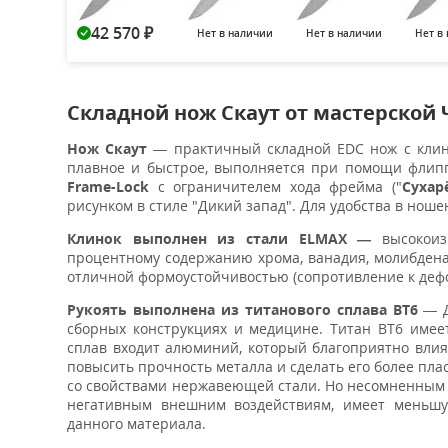
42 570
Нет в наличии
Нет в наличии
Нет в
₽
Складной нож Скаут от мастерской
Нож Скаут
— практичный складной EDC нож с кли
плавное и быстрое, выполняется при помощи флип
Frame-Lock
с ограничителем хода фрейма ("
Сухар
рисунком в стиле "Дикий запад". Для удобства в нош
Клинок выполнен из стали ELMAX —
высокоиз
процентному содержанию хрома, ванадия, молибдена
отличной формоустойчивостью (сопротивление к деф
Рукоять выполнена из титанового сплава ВТ6
— Д
сборных конструкциях и медицине. Титан ВТ6 имее
сплав входит алюминий, который благоприятно влия
повысить прочность металла и сделать его более пл
со свойствами нержавеющей стали. Но несомненным п
негативным внешним воздействиям, имеет меньшу
данного материала.