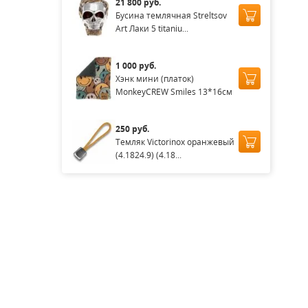
21 800 руб.
Бусина темлячная Streltsov
Art Лаки 5 titaniu...
1 000 руб.
Хэнк мини (платок)
MonkeyCREW Smiles 13*16см
250 руб.
Темляк Victorinox оранжевый
(4.1824.9) (4.18...