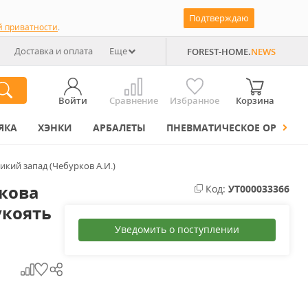
Подтверждаю
й приватности
.
Доставка и оплата
Еще
FOREST-HOME.
NEWS
Войти
Сравнение
Избранное
Корзина
ЯКА
ХЭНКИ
АРБАЛЕТЫ
ПНЕВМАТИЧЕСКОЕ ОРУЖИЕ
икий запад (Чебурков А.И.)
кова
Код:
УТ000033366
укоять
Уведомить о поступлении