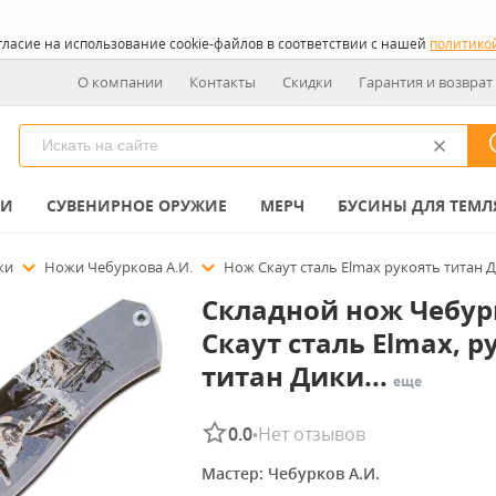
гласие на использование cookie-файлов в соответствии с нашей
политико
О компании
Контакты
Скидки
Гарантия и возврат
КИ
СУВЕНИРНОЕ ОРУЖИЕ
МЕРЧ
БУСИНЫ ДЛЯ ТЕМЛ
ожи
Ножи Чебуркова А.И.
Нож Скаут сталь Elmax рукоять титан Д
Складной нож Чебур
Скаут сталь Elmax, р
титан Дики...
еще
0.0
Нет отзывов
•
Мастер: 
Чебурков А.И.