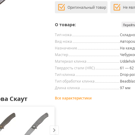
Оригинальный товар
Не яв
О товаре:
Перейт
Тип ножа
Складн
Вид ножа
Авторск
Назначение
На кажд
Мастер
Чебурков
Материал клинка
Uddehol
Твердость стали (HRC)
61 — 62
Тип клинка
Drop-poi
Тип обработки клинка
Beadblas
Длина клинка
97 мм
ва Скаут
Все характеристики