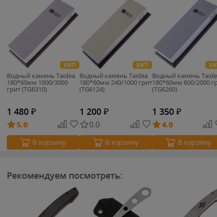
ХИТ!
ХИТ!
ХИ
Водный камень Taidea
Водный камень Taidea
Водный камень Taide
180*60мм 1000/3000
180*60мм 240/1000 грит
180*60мм 600/2000 г
грит (TG6310)
(TG6124)
(TG6260)
1 480
₽
1 200
₽
1 350
₽
5.0
0.0
4.0
В корзину
В корзину
В корзину
Рекомендуем посмотреть: