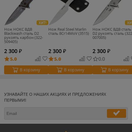
ХИТ!
ХИ
Нож НОКС ВДВ
Нож Real Steel Marlin
Нож НОКС ВДВ сталь
Blackwash сталь D2
сталь 8Cr14MoV (3515)
D2 рукоять сталь (322
рукоять карбон (322-
007005)
509405)
2 300
₽
2 300
₽
2 300
₽
5.0
5.0
0.0
В корзину
В корзину
В корзину
УЗНАВАЙТЕ О НАШИХ АКЦИЯХ И ПРЕДЛОЖЕНИЯХ
ПЕРВЫМИ!