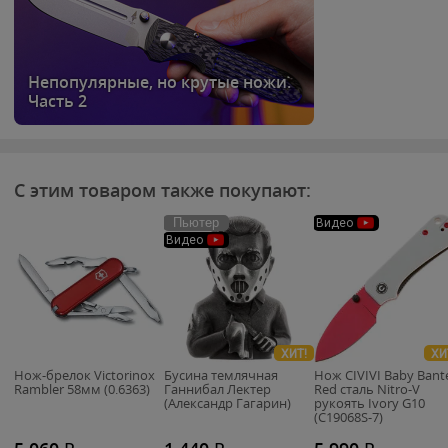
Непопулярные, но крутые ножи.
Часть 2
С этим товаром также покупают:
Пьютер
Видео
Видео
ХИТ!
ХИ
Нож-брелок Victorinox
Бусина темлячная
Нож CIVIVI Baby Bant
Rambler 58мм (0.6363)
Ганнибал Лектер
Red сталь Nitro-V
(Александр Гагарин)
рукоять Ivory G10
(C19068S-7)