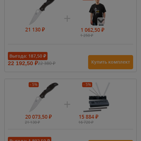
21 130
₽
1 062,50
₽
1 250
₽
- 15%
Выгода:
187,50
₽
Купить комплект
22 192,50
₽
22 380
₽
1 615
₽
1 900
₽
1 900
₽
- 5%
- 5%
20 073,50
₽
15 884
₽
21 130
₽
16 720
₽
Выгода:
1 892,50
₽