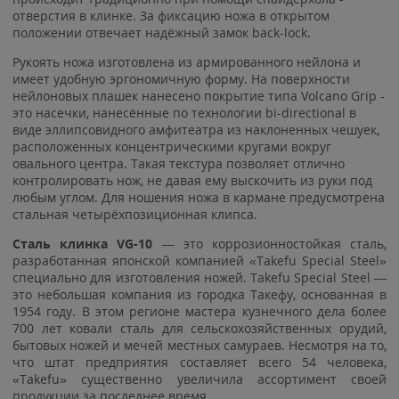
отверстия в клинке. За фиксацию ножа в открытом
положении отвечает надёжный замок back-lock.
Рукоять ножа изготовлена из армированного нейлона и
имеет удобную эргономичную форму. На поверхности
нейлоновых плашек нанесено покрытие типа Volcano Grip -
это насечки, нанесённые по технологии bi-directional в
виде эллипсовидного амфитеатра из наклоненных чешуек,
расположенных концентрическими кругами вокруг
овального центра. Такая текстура позволяет отлично
контролировать нож, не давая ему выскочить из руки под
любым углом. Для ношения ножа в кармане предусмотрена
стальная четырёхпозиционная клипса.
Сталь клинка VG-10
— это коррозионностойкая сталь,
разработанная японской компанией «Takefu Special Steel»
специально для изготовления ножей. Takefu Special Steel —
это небольшая компания из городка Такефу, основанная в
1954 году. В этом регионе мастера кузнечного дела более
700 лет ковали сталь для сельскохозяйственных орудий,
бытовых ножей и мечей местных самураев. Несмотря на то,
что штат предприятия составляет всего 54 человека,
«Takefu» существенно увеличила ассортимент своей
продукции за последнее время.