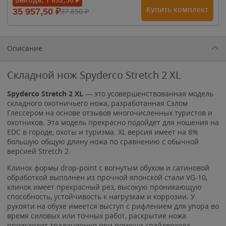
Купить комплект
35 957,50
₽
37 850
₽
Описание
Складной нож Spyderco Stretch 2 XL
Spyderco Stretch 2 XL
— это усовершенствованная модель
складного охотничьего ножа, разработанная Сэлом
Глессером на основе отзывов многочисленных туристов и
охотников. Эта модель прекрасно подойдёт для ношения на
EDC в городе, охоты и туризма. XL версия имеет на 8%
большую общую длину ножа по сравнению с обычной
версией Stretch 2.
Клинок формы drop-point с вогнутым обухом и сатиновой
обработкой выполнен из прочной японской стали VG-10,
клинок имеет прекрасный рез, высокую проникающую
способность, устойчивость к нагрузкам и коррозии. У
рукояти на обухе имеется выступ с рифлением для упора во
время силовых или точных работ, раскрытие ножа
происходит традиционно при помощи спайдерхола -