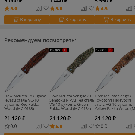
5 060
₽
1 440
₽
5 990
₽
5.0
5.0
4.5
В корзину
В корзину
В корзину
Рекомендуем посмотреть:
Видео
Видео
Нож Mcusta Tokugawa
Нож Mcusta Senguoku
Нож Mcusta Sengoku
Ieyasu сталь VG-10
Sengoku Rikyu Tea сталь
Toyotomi Hideyoshi
рукоять Red Pakka
VG-10 рукоять Green
сталь VG-10 рукоять
Wood (MC-0183)
Pakka Wood (MC-0184)
Yellow Pakka Wood (M
0182)
21 120
₽
21 120
₽
21 120
₽
0.0
5.0
0.0