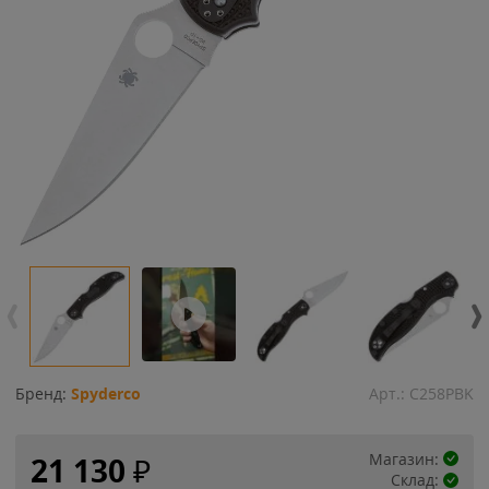
Бренд:
Spyderco
Арт.:
C258PBK
Магазин:
21 130
₽
Склад: