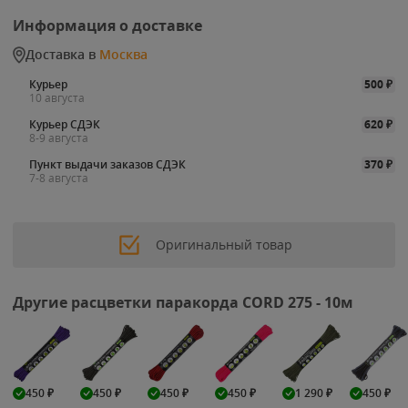
Информация о доставке
Доставка в
Москва
Курьер
500
₽
10 августа
Курьер СДЭК
620
₽
8-9 августа
Пункт выдачи заказов СДЭК
370
₽
7-8 августа
Оригинальный товар
Другие расцветки паракорда CORD 275 - 10м
450
₽
450
₽
450
₽
450
₽
1 290
₽
450
₽